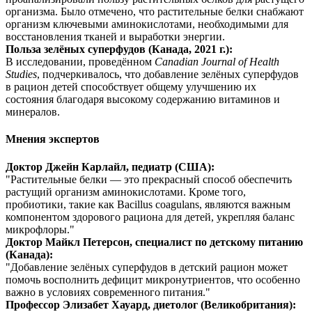
организма. Было отмечено, что растительные белки
снабжа
ют
организм ключевыми аминокислотами, необходимыми для
восстановления тканей и выработки энергии.
Польза зелёных суперфудов (Канада, 2021 г.):
В исследовании, проведённом
Canadian Journal of Health
Studies
, подчеркивалось, что добавление зелёных суперфудов
в рацион детей способствует общему улучшению их
состояния благодаря высокому содержанию витаминов и
минералов.
Мнения экспертов
Доктор Джейн Карлайл, педиатр (США):
"Растительные белки — это прекрасный способ обеспечить
растущий организм аминокислотами. Кроме того,
пробиотики, такие как Bacillus coagulans, являются важным
компонентом здорового рациона для детей,
укрепля
я баланс
микрофлоры."
Доктор Майкл Петерсон, специалист по детскому питанию
(Канада):
"Добавление зелёных суперфудов в детский рацион может
помочь восполнить дефицит микронутриентов, что особенно
важно в условиях современного питания."
Профессор Элизабет Хауард, диетолог (Великобритания):