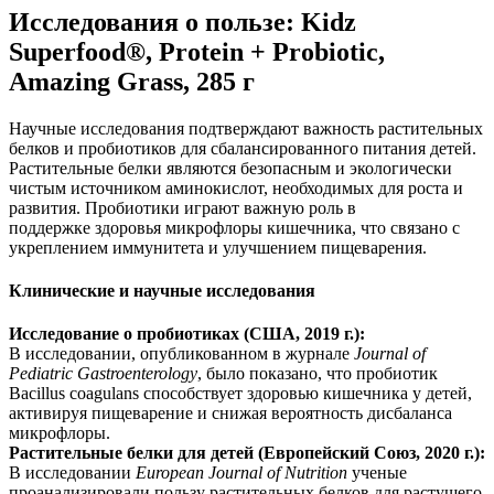
Исследования о пользе: Kidz
Superfood®, Protein + Probiotic,
Amazing Grass, 285 г
Научные исследования подтверждают важность растительных
белков и пробиотиков для сбалансированного питания детей.
Растительные белки являются безопасным и экологически
чистым источником аминокислот, необходимых для роста и
развития. Пробиотики играют важную роль в
поддержке
здоровья микрофлоры кишечника, что связано с
укреплением иммунитета и улучшением пищеварения.
Клинические и научные исследования
Исследование о пробиотиках (США, 2019 г.):
В исследовании, опубликованном в журнале
Journal of
Pediatric Gastroenterology
, было показано, что пробиотик
Bacillus coagulans способствует здоровью кишечника у детей,
активиру
я пищеварение и
снижа
я вероятность дисбаланса
микрофлоры.
Растительные белки для детей (Европейский Союз, 2020 г.):
В исследовании
European Journal of Nutrition
ученые
проанализировали пользу растительных белков для растущего