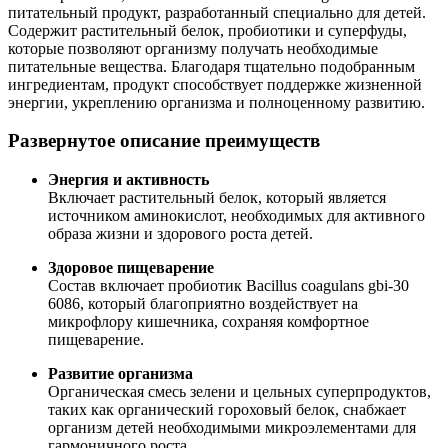
питательный продукт, разработанный специально для детей.
Содержит растительный белок, пробиотики и суперфуды,
которые
позволя
ют организму получать необходимые
питательные вещества. Благодаря тщательно подобранным
ингредиентам, продукт способствует
поддержке
жизненной
энергии, укреплению организма и полноценному развитию.
Развернутое описание преимуществ
Энергия и активность
Включает растительный белок, который является
источником аминокислот, необходимых для активного
образа жизни и здорового роста детей.
Здоровое пищеварение
Состав включает пробиотик Bacillus coagulans gbi-30
6086, который благоприятно
воздейству
ет на
микрофлору кишечника,
сохраня
я комфортное
пищеварение.
Развитие организма
Органическая смесь зелени и цельных суперпродуктов,
таких как органический гороховый белок,
снабжа
ет
организм детей необходимыми микроэлементами для
гармоничного роста.