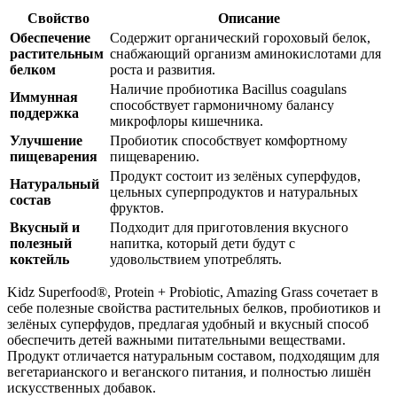
Свойство
Описание
Обеспечение
Содержит органический гороховый белок,
растительным
снабжа
ющий организм аминокислотами для
белком
роста и развития.
Наличие пробиотика Bacillus coagulans
Иммунная
способствует гармоничному балансу
поддержка
микрофлоры кишечника.
Улучшение
Пробиотик способствует комфортному
пищеварения
пищеварению.
Продукт состоит из зелёных суперфудов,
Натуральный
цельных суперпродуктов и натуральных
состав
фруктов.
Вкусный и
Подходит для приготовления вкусного
полезный
напитка, который дети будут с
коктейль
удовольствием употреблять.
Kidz Superfood®, Protein + Probiotic, Amazing Grass сочетает в
себе полезные свойства растительных белков, пробиотиков и
зелёных суперфудов, предлагая удобный и вкусный способ
обеспечить детей важными питательными веществами.
Продукт отличается натуральным составом, подходящим для
вегетарианского и веганского питания, и полностью лишён
искусственных добавок.