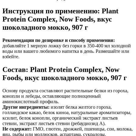
Инструкция по применению: Plant
Protein Complex, Now Foods, вкус
шоколадного мокко, 907 г
Рекомендации по дозировке и способу применения:
добавляйте 1 мерную ложку без горки в 350-400 мл холодной
воды или вашего любимого напитка в день. Размешайте или
взбейте.
Состав: Plant Protein Complex, Now
Foods, вкус шоколадного мокко, 907 г
Основу продукта составляют растительные белки из гороха,
конопли и лебеды,
оставля
ющие полноценный
аминокислотный профиль.
Другие ингредиенты:
изолят белка желтого гороха,
голландское какао, белок киноа, натуральные ароматизаторы,
ксилит, белок конопли, органический экстракт листьев
стевии, экстракт листьев стевии (ребаудиозид А).
Не содержит:
ГМО, глютен, дрожжей, пшеницы, сои, молока,
яиц, рыбы или моллюсков, аспартама, сукралозы.