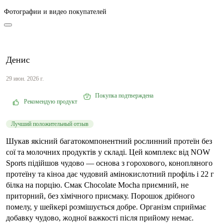
Фотографии и видео покупателей
Денис
29 июн. 2026 г.
Покупка подтверждена
Рекомендую продукт
Лучший положительный отзыв
Шукав якісний багатокомпонентний рослинний протеїн без
сої та молочних продуктів у складі. Цей комплекс від NOW
Sports підійшов чудово — основа з горохового, конопляного
протеїну та кіноа дає чудовий амінокислотний профіль і 22 г
білка на порцію. Смак Chocolate Mocha приємний, не
приторний, без хімічного присмаку. Порошок дрібного
помелу, у шейкері розмішується добре. Організм сприймає
добавку чудово, жодної важкості після прийому немає.