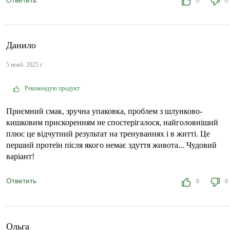
Ответить
0
0
Данило
5 нояб. 2025 г.
Рекомендую продукт
Приємний смак, зручна упаковка, проблем з шлунково-
кишковим прискоренням не спостерігалося, найголовніший
плюс це відчутний результат на тренуваннях і в житті. Це
перший протеїн після якого немає здуття живота... Чудовий
варіант!
Ответить
0
0
Ольга