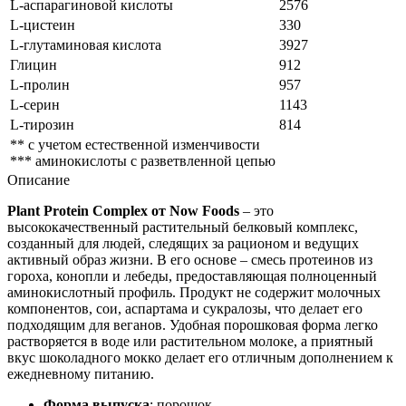
L-аспарагиновой кислоты
2576
L-цистеин
330
L-глутаминовая кислота
3927
Глицин
912
L-пролин
957
L-серин
1143
L-тирозин
814
** с учетом естественной изменчивости
*** аминокислоты с разветвленной цепью
Описание
Plant Protein Complex от Now Foods
– это
высококачественный растительный белковый комплекс,
созданный для людей, следящих за рационом и ведущих
активный образ жизни. В его основе – смесь протеинов из
гороха, конопли и лебеды, предоставляющая полноценный
аминокислотный профиль. Продукт не содержит молочных
компонентов, сои, аспартама и сукралозы, что делает его
подходящим для веганов. Удобная порошковая форма легко
растворяется в воде или растительном молоке, а приятный
вкус шоколадного мокко делает его отличным дополнением к
ежедневному питанию.
Форма выпуска
: порошок