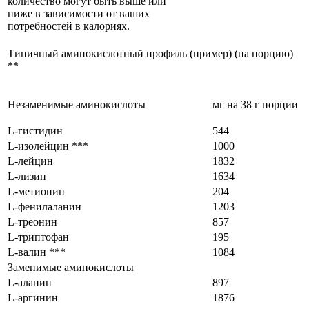
количество могут быть выше или
ниже в зависимости от ваших
потребностей в калориях.
Типичный аминокислотный профиль (пример) (на порцию)
**
Незаменимые аминокислоты
мг на 38 г порции
L-гистидин
544
L-изолейцин ***
1000
L-лейцин
1832
L-лизин
1634
L-метионин
204
L-фенилаланин
1203
L-треонин
857
L-триптофан
195
L-валин ***
1084
Заменимые аминокислоты
L-аланин
897
L-аргинин
1876