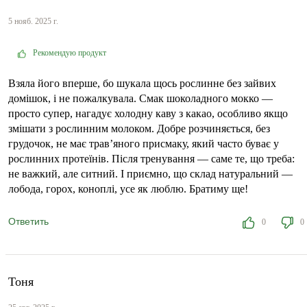
5 нояб. 2025 г.
Рекомендую продукт
Взяла його вперше, бо шукала щось рослинне без зайвих
домішок, і не пожалкувала. Смак шоколадного мокко —
просто супер, нагадує холодну каву з какао, особливо якщо
змішати з рослинним молоком. Добре розчиняється, без
грудочок, не має трав’яного присмаку, який часто буває у
рослинних протеїнів. Після тренування — саме те, що треба:
не важкий, але ситний. І приємно, що склад натуральний —
лобода, горох, коноплі, усе як люблю. Братиму ще!
Ответить
0
0
Тоня