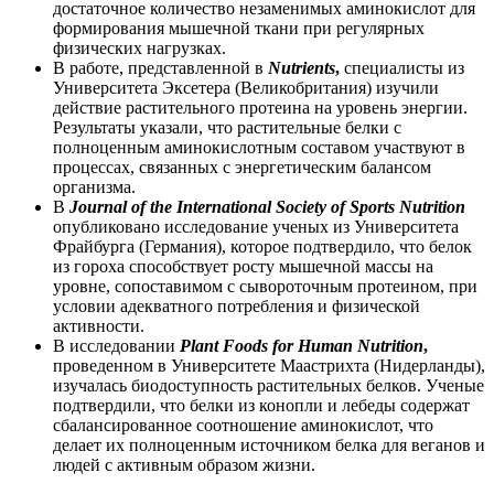
достаточное количество незаменимых аминокислот для
формирования мышечной ткани при регулярных
физических нагрузках.
В работе, представленной в
Nutrients
,
специалисты из
Университета Эксетера (Великобритания) изучили
действ
ие растительного протеина на уровень энергии.
Результаты указали, что растительные белки с
полноценным аминокислотным составом участвуют в
процессах, связанных с энергетическим балансом
организма.
В
Journal of the International Society of Sports Nutrition
опубликовано исследование ученых из Университета
Фрайбурга (Германия), которое подтвердило, что белок
из гороха способствует росту мышечной массы на
уровне, сопоставимом с сывороточным протеином, при
условии адекватного потребления и физической
активности.
В исследовании
Plant Foods for Human Nutrition
,
проведенном в Университете Маастрихта (Нидерланды),
изучалась биодоступность растительных белков. Ученые
подтвердили, что белки из конопли и лебеды содержат
сбалансированное соотношение аминокислот, что
делает их полноценным источником белка для веганов и
людей с активным образом жизни.