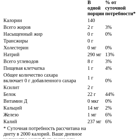
В
% от
одной
суточной
порции
потребности*
Калории
140
Всего жиров
2 г
3%
Насыщенный жир
0 г
0%
Трансжиры
0 г
Холестерин
0 мг
0%
Натрий
290 мг
13%
Всего углеводов
8 г
3%
Пищевая клетчатка
1 г
4%
Общее количество сахара
1 г
включает 0 г добавленного сахара
0%
Ксилит
2 г
Белок
22 г
44%
Витамин Д
0 мкг
0%
Кальций
14 мг
2%
Железо
1 мг
6%
Калий
237 мг
6%
* Суточная потребность рассчитана на
диету в 2000 калорий. Ваше дневное