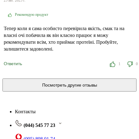
25 авг. 2025 г.
Рекомендую продукт
Тепер коли я сама особисто перевірила якість, смак та на
власні очі побачила як він класно працює я можу
рекомендувати всім, хто приймає протеїні. Пробуйте,
залишитеся задоволені.
Ответить
1
0
Посмотреть другие отзывы
Контакты
(044) 545 77 23
(095) 898 01 74