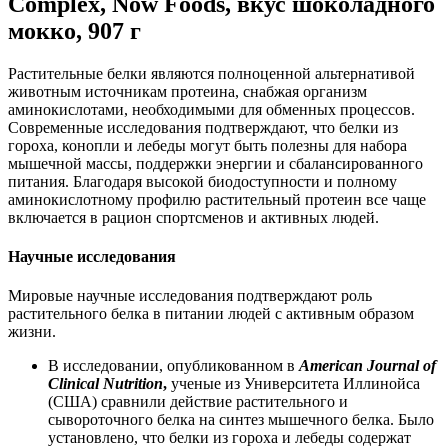
Complex, Now Foods, вкус шоколадного
мокко, 907 г
Растительные белки являются полноценной альтернативой
животным источникам протеина,
снабжа
я организм
аминокислотами, необходимыми для обменных процессов.
Современные исследования подтверждают, что белки из
гороха, конопли и лебеды могут быть полезны для набора
мышечной массы,
поддержки
энергии и сбалансированного
питания. Благодаря высокой биодоступности и полному
аминокислотному профилю растительный протеин все чаще
включается в рацион спортсменов и активных людей.
Научные исследования
Мировые научные исследования подтверждают роль
растительного белка в питании людей с активным образом
жизни.
В исследовании, опубликованном в
American Journal of
Clinical Nutrition
,
ученые из Университета Иллинойса
(США) сравнили
действ
ие растительного и
сывороточного белка на синтез мышечного белка. Было
установлено, что белки из гороха и лебеды содержат