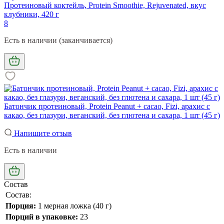
Протеиновый коктейль, Protein Smoothie, Rejuvenated, вкус
клубники, 420 г
8
Есть в наличии (заканчивается)
Батончик протеиновый, Protein Peanut + cacao, Fizi, арахис с
какао, без глазури, веганский, без глютена и сахара, 1 шт (45 г)
Напишите отзыв
Есть в наличии
Состав
Состав:
Порция:
1 мерная ложка (40 г)
Порций в упаковке:
23