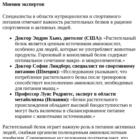
Мнения экспертов
Специалисты в области нутрициологии и спортивного
питания отмечают важность растительных белков в рационе
спортсменов и активных людей.
Доктор Эндрю Хьюз, диетолог (США):
«Растительный
белок является ценным источником аминокислот,
особенно для людей, которые не употребляют животные
продукты. Гороховый и конопляный белок содержат
оптимальное сочетание макро- и микроэлементов.»
Доктор София Линдберг, специалист по спортивному
питанию (Швеция):
«Исследования указывают, что
потребление растительного белка после тренировок
способствует восполнению аминокислот, необходимых
для питания мышц.»
Профессор Луис Родригес, эксперт в области
метаболизма (Испания):
«Белки растительного
происхождения обладают высокой биодоступностью и
могут быть включены в сбалансированное питание
наравне с животными источниками.»
Растительный белок играет важную роль в питании активных
людей,
снабжа
я организм полноценным аминокислотным
профилем. Современные исследования подтверждают, что