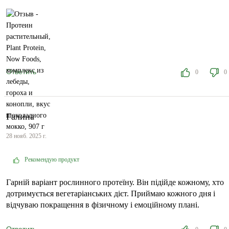
Ответить
0
0
Галина
28 нояб. 2025 г.
Рекомендую продукт
Гарній варіант рослинного протеїну. Він підійде кожному, хто
дотримується вегетаріанських дієт. Приймаю кожного дня і
відчуваю покращення в фізичному і емоційному плані.