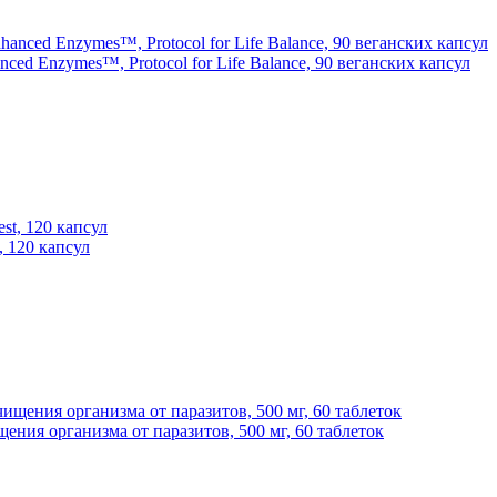
d Enzymes™, Protocol for Life Balance, 90 веганских капсул
, 120 капсул
ения организма от паразитов, 500 мг, 60 таблеток