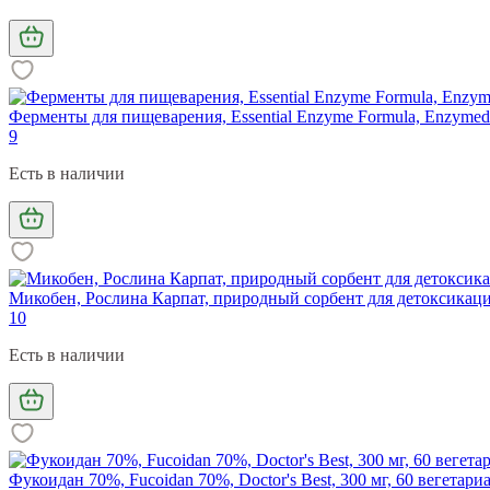
Ферменты для пищеварения, Essential Enzyme Formula, Enzymedi
9
Есть в наличии
Микобен, Рослина Карпат, природный сорбент для детоксикаци
10
Есть в наличии
Фукоидан 70%, Fucoidan 70%, Doctor's Best, 300 мг, 60 вегетари