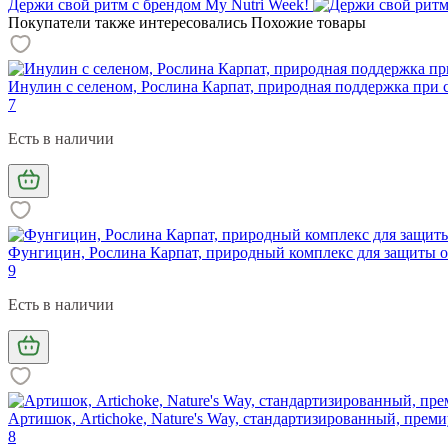
Держи свой ритм с брендом My Nutri Week!
Покупатели также интересовались
Похожие товары
Инулин с селеном, Рослина Карпат, природная поддержка при са
7
Есть в наличии
Фунгицин, Рослина Карпат, природный комплекс для защиты ор
9
Есть в наличии
Артишок, Artichoke, Nature's Way, стандартизированный, преми
8