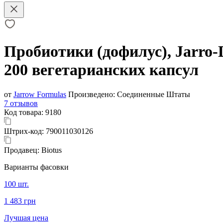
Пробиотики (дофилус), Jarro-
200 вегетарианских капсул
от
Jarrow Formulas
Произведено:
Соединенные Штаты
7 отзывов
Код товара:
9180
Штрих-код:
790011030126
Продавец:
Biotus
Варианты фасовки
100 шт.
1 483 грн
Лучшая цена