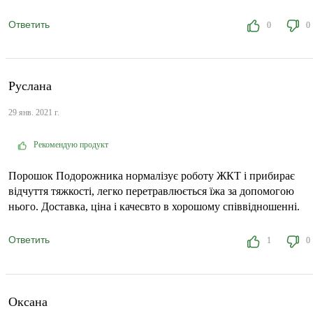
Ответить
0
0
Руслана
29 янв. 2021 г.
Рекомендую продукт
Порошок Подорожника нормалізує роботу ЖКТ і прибирає
відчуття тяжкості, легко перетравлюється їжа за допомогою
нього. Доставка, ціна і качесвто в хорошому співвідношенні.
Ответить
1
0
Оксана