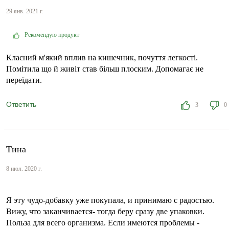
29 янв. 2021 г.
Рекомендую продукт
Класний м'який вплив на кишечник, почуття легкості.
Помітила що й живіт став більш плоским. Допомагає не
переїдати.
Ответить
3
0
Тина
8 июл. 2020 г.
Я эту чудо-добавку уже покупала, и принимаю с радостью.
Вижу, что заканчивается- тогда беру сразу две упаковки.
Польза для всего организма. Если имеются проблемы -