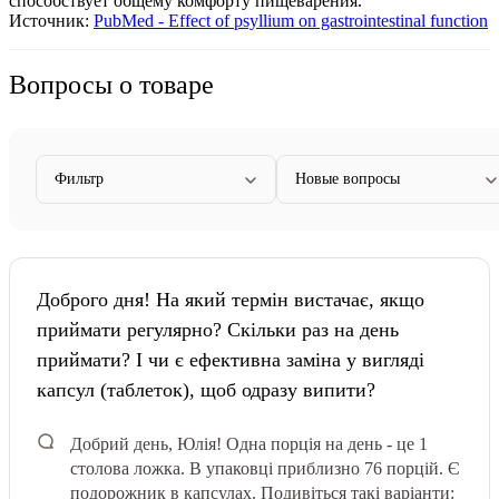
способствует общему комфорту пищеварения.
Источник:
PubMed - Effect of psyllium on gastrointestinal function
Вопросы о товаре
Фильтр
Новые вопросы
Доброго дня! На який термін вистачає, якщо
приймати регулярно? Скільки раз на день
приймати? І чи є ефективна заміна у вигляді
капсул (таблеток), щоб одразу випити?
Добрий день, Юлія! Одна порція на день - це 1
столова ложка. В упаковці приблизно 76 порцій. Є
подорожник в капсулах. Подивіться такі варіанти: