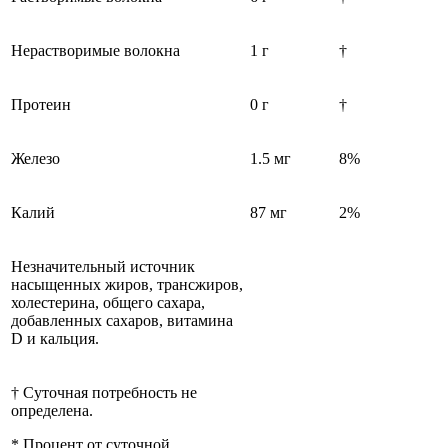
Нерастворимые волокна
1 г
†
Протеин
0 г
†
Железо
1.5 мг
8%
Калий
87 мг
2%
Незначительный источник
насыщенных жиров, трансжиров,
холестерина, общего сахара,
добавленных сахаров, витамина
D и кальция.
† Суточная потребность не
определена.
* Процент от суточной