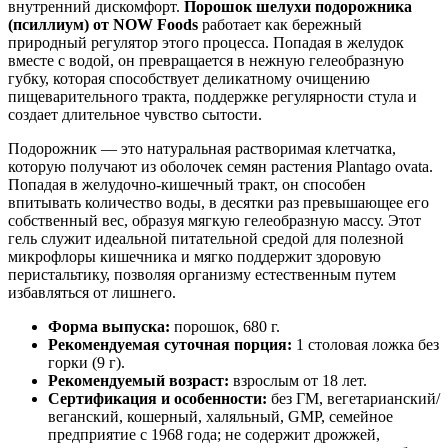
внутренний дискомфорт.
Порошок шелухи подорожника
(псиллиум) от NOW Foods
работает как бережный
природный регулятор этого процесса. Попадая в желудок
вместе с водой, он превращается в нежную гелеобразную
губку, которая способствует деликатному очищению
пищеварительного тракта, поддержке регулярности стула и
создает длительное чувство сытости.
Подорожник — это натуральная растворимая клетчатка,
которую получают из оболочек семян растения Plantago ovata.
Попадая в желудочно-кишечный тракт, он способен
впитывать количество воды, в десятки раз превышающее его
собственный вес, образуя мягкую гелеобразную массу. Этот
гель служит идеальной питательной средой для полезной
микрофлоры кишечника и мягко поддержит здоровую
перистальтику, позволяя организму естественным путем
избавляться от лишнего.
Форма выпуска:
порошок, 680 г.
Рекомендуемая суточная порция:
1 столовая ложка без
горки (9 г).
Рекомендуемый возраст:
взрослым от 18 лет.
Сертификация и особенности:
без ГМ, вегетарианский/
веганский, кошерный, халяльный, GMP, семейное
предприятие с 1968 года; не содержит дрожжей,