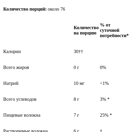
Количество порций:
около 76
% от
Количество
суточной
на порцию
потребности*
Калории
30
††
Всего жиров
0 г
0%
Натрий
10 мг
<1%
Всего углеводов
8 г
3% *
Пищевые волокна
7 г
25% *
Растворимые волокна
6 г
†