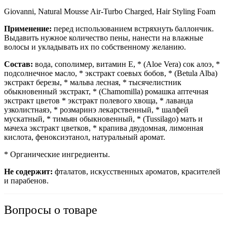
Giovanni, Natural Mousse Air-Turbo Charged, Hair Styling Foam
Применение:
перед использованием встряхнуть баллончик.
Выдавить нужное количество пены, нанести на влажные
волосы и укладывать их по собственному желанию.
Состав:
вода, сополимер, витамин Е, * (Aloe Vera) сок алоэ, *
подсолнечное масло, * экстракт соевых бобов, * (Betula Alba)
экстракт березы, * мальва лесная, * тысячелистник
обыкновенный экстракт, * (Chamomilla) ромашка аптечная
экстракт цветов * экстракт полевого хвоща, * лаванда
узколистнаяэ, * розмаринэ лекарственный, * шалфей
мускатный, * тимьян обыкновенный, * (Tussilago) мать и
мачеха экстракт цветков, * крапива двудомная, лимонная
кислота, феноксиэтанол, натуральный аромат.
* Органические ингредиенты.
Не содержит:
фталатов, искусственных ароматов, красителей
и парабенов.
Вопросы о товаре