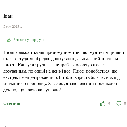
Іван
5 окт. 2025 г.
Рекомендую продукт
Після кількох тижнів прийому помітив, що імунітет міцніший
став, застуди мені рідше дошкуляють, а загальний тонус на
висоті. Капсули зручні — не треба заморочуватись з
дозуванням, по одній на день і все. Плюс, подобається, що
екстракт концентрований 5:1, тобто користь більша, ніж від
звичайного прополісу. Загалом, я задоволений покупкою і
думаю, що повторю купівлю!
Ответить
0
0