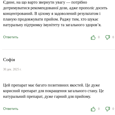
Єдине, на що варто звернути увагу — потрібно
дотримуватися рекомендованої дози, адже прополіс досить
концентрований. В цілому я задоволений результатом і
планую продовжувати прийом. Раджу тим, хто шукає
натуральну підтримку імунітету та загального здоров’я.
Ответить
0
0
Софія
30 дек. 2025 г.
Цей препарат має багато позитивних якостей. Це дуже
корисний препарат для покращення загального стану. Це
натуральний препарат, дуже гарний для прийому.
Ответить
0
0