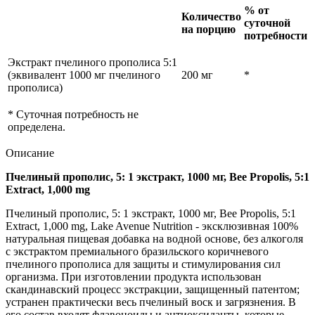
% от
Количество
суточной
на порцию
потребности
Экстракт пчелиного прополиса 5:1
(эквивалент 1000 мг пчелиного
200 мг
*
прополиса)
* Суточная потребность не
определена.
Описание
Пчелиный прополис, 5: 1 экстракт, 1000 мг, Bee Propolis, 5:1
Extract, 1,000 mg
Пчелиный прополис, 5: 1 экстракт, 1000 мг, Bee Propolis, 5:1
Extract, 1,000 mg, Lake Avenue Nutrition - эксклюзивная 100%
натуральная пищевая добавка на водной основе, без алкоголя
с экстрактом премиального бразильского коричневого
пчелиного прополиса для защиты и стимулирования сил
организма. При изготовлении продукта использован
скандинавский процесс экстракции, защищенный патентом;
устранен практически весь пчелиный воск и загрязнения. В
его состав входят флавоноиды и антиоксиданты, которые