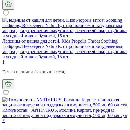
Леденцы от кашля для детей, Kids Propolis Throat Soothing
Lollipops, Beekeeper's Naturals, с прополисом и натуральным
медом, для укрепления иммунитета, зеленое яблоко, клубника
и ягодный микс с бузиной, 15 шт
1
Есть в наличии (заканчивается)
Иммуностан - ANTIVIRUS, Рослина Карпат, природная
защита от вирусов и поддержка иммунитета, 500 мг, 60 капсул
7