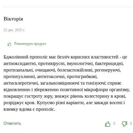
Вікторія
22 дек. 2025 г.
Рекомендую продукт
Бджолінний прополіс має безліч корисних властивостей - це
антиоксидантні, противірусні, імунологічні, бактерицидні,
протизапальні, очищаючі, болезаспокійливі, регенеруючі,
протипухлинні, антитоксичні, протигрибкові,
антисклеротичні, загальнозміцнюючі та тонізуючі; сприяє
відновленню і збереженню позитивної мікрофлори організму,
покращує гостроту зору, знижує рівень холестерину в крові,
розріджує кров. Купуємо різні варіанти, але завжди восені і
взимку вдома є прополіс.
Ответить
0
0