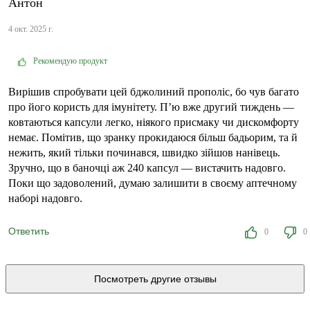
Антон
4 окт. 2025 г.
Рекомендую продукт
Вирішив спробувати цей бджолиний прополіс, бо чув багато
про його користь для імунітету. П’ю вже другий тиждень —
ковтаються капсули легко, ніякого присмаку чи дискомфорту
немає. Помітив, що зранку прокидаюся більш бадьорим, та й
нежить, який тільки починався, швидко зійшов нанівець.
Зручно, що в баночці аж 240 капсул — вистачить надовго.
Поки що задоволений, думаю залишити в своєму аптечному
наборі надовго.
Ответить
0
0
Посмотреть другие отзывы