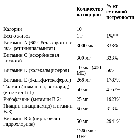
% от
Количество
суточной
на порцию
потребности
Калории
10
Всего жиров
1 г
1%**
Витамин А (60% бета-каротин и
3000 мкг
333%
40% ретинилпальмитат)
Витамин С (аскорбиновая
300 мг
333%
кислота)
10 мкг (400
Витамин D (холекальциферол)
50%
МЕ)
Витамин Е (d-альфа-токоферол)
268 мг
1787%
Тиамин (тиамин гидрохлорид)
50 мг
4167%
(витамин B-1)
Рибофлавин (витамин B-2)
25 мг
1923%
Ниацин (ниацинамид) (витамин
50 мг
313%
B-3)
Витамин B-6 (пиридоксин
50 мг
2941%
гидрохлорида)
1360 мкг
DFE