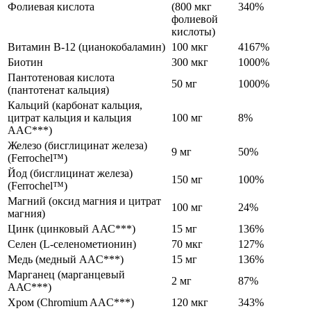
Фолиевая кислота
(800 мкг
340%
фолиевой
кислоты)
Витамин B-12 (цианокобаламин)
100 мкг
4167%
Биотин
300 мкг
1000%
Пантотеновая кислота
50 мг
1000%
(пантотенат кальция)
Кальций (карбонат кальция,
цитрат кальция и кальция
100 мг
8%
AAC***)
Железо (бисглицинат железа)
9 мг
50%
(Ferrochel™)
Йод (бисглицинат железа)
150 мг
100%
(Ferrochel™)
Магний (оксид магния и цитрат
100 мг
24%
магния)
Цинк (цинковый ААС***)
15 мг
136%
Селен (L-селенометионин)
70 мкг
127%
Медь (медный AAC***)
15 мг
136%
Марганец (марганцевый
2 мг
87%
ААС***)
Хром (Chromium AAC***)
120 мкг
343%