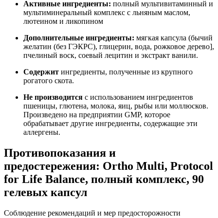
Активные ингредиенты:
п
олный мультивитаминный и
мультиминеральный комплекс с льняным маслом,
лютеином и ликопином
Дополнительные ингредиенты:
м
ягкая капсула (бычий
желатин (без ГЭКРС), глицерин, вода, рожковое дерево],
пчелиный воск, соевый лецитин и экстракт ванили.
Содержит
ингредиенты, полученные из крупного
рогатого скота.
Не производится
с использованием ингредиентов
пшеницы, глютена, молока, яиц, рыбы или моллюсков.
Произведено на предприятии GMP, которое
обрабатывает другие ингредиенты, содержащие эти
аллергены.
Противопоказания и
предостережения: Ortho Multi, Protocol
for Life Balance, полный комплекс, 90
гелевых капсул
Соблюдение рекомендаций и мер предосторожности