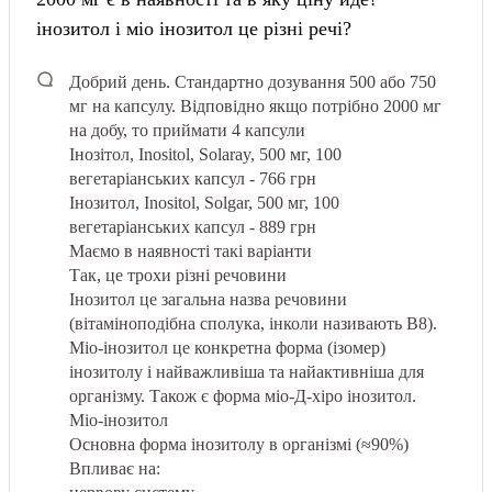
інозитол і міо інозитол це різні речі?
Добрий день.
Стандартно дозування 500 або 750
мг на капсулу. Відповідно якщо потрібно 2000 мг
на добу, то приймати 4 капсули
Інозітол, Inositol, Solaray, 500 мг, 100
вегетаріанських капсул - 766 грн
Інозитол, Inositol, Solgar, 500 мг, 100
вегетаріанських капсул - 889 грн
Маємо в наявності такі варіанти
Так, це трохи різні речовини
Інозитол це загальна назва речовини
(вітаміноподібна сполука, інколи називають B8).
Міо-інозитол це конкретна форма (ізомер)
інозитолу і найважливіша та найактивніша для
організму. Також є форма міо-Д-хіро інозитол.
Міо-інозитол
Основна форма інозитолу в організмі (≈90%)
Впливає на: