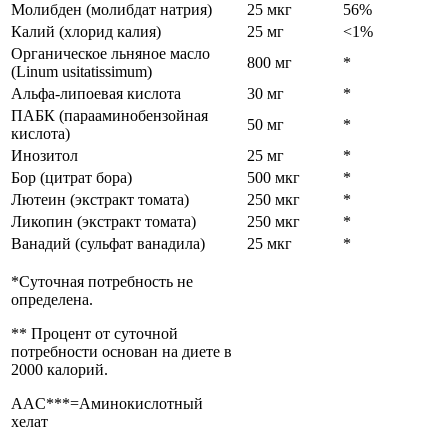
Молибден (молибдат натрия)
25 мкг
56%
Калий (хлорид калия)
25 мг
<1%
Органическое льняное масло
800 мг
*
(Linum usitatissimum)
Альфа-липоевая кислота
30 мг
*
ПАБК (парааминобензойная
50 мг
*
кислота)
Инозитол
25 мг
*
Бор (цитрат бора)
500 мкг
*
Лютеин (экстракт томата)
250 мкг
*
Ликопин (экстракт томата)
250 мкг
*
Ванадий (сульфат ванадила)
25 мкг
*
*Суточная потребность не
определена.
** Процент от суточной
потребности основан на диете в
2000 калорий.
AAC***=Аминокислотный
хелат