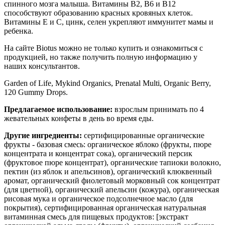
спинного мозга малыша. Витамины В2, B6 и B12
способствуют образованию красных кровяных клеток.
Витамины Е и С, цинк, селен укрепляют иммунитет мамы и
ребенка.
На сайте Biotus можно не только купить и ознакомиться с
продукцией, но также получить полную информацию у
наших консультантов.
Garden of Life, Mykind Organics,
Prenatal Multi, Organic Berry,
120 Gummy Drops.
Предлагаемое использование:
взрослым принимать по 4
жевательных конфеты в день во время еды.
Другие ингредиенты:
с
ертифицированные органические
фрукты - базовая смесь:
органическое яблоко (фрукты, пюре
концентрата и концентрат сока), органический персик
(фруктовое пюре концентрат), органические тапиоки волокно,
пектин (из яблок и апельсинов), органический клюквенный
аромат, органический фиолетовый морковный сок концентрат
(для цветной), органический апельсин (кожура), органическая
рисовая мука и органическое подсолнечное масло (для
покрытия),
сертифицированная органическая натуральная
витаминная смесь для пищевых продуктов:
[экстракт