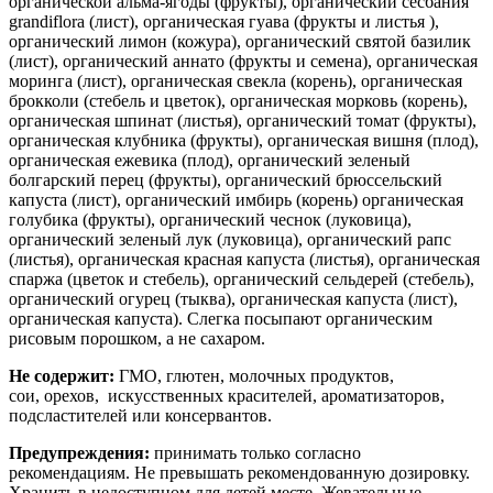
органической альма-ягоды (фрукты), органический сесбания
grandiflora (лист), органическая гуава (фрукты и листья ),
органический лимон (кожура), органический святой базилик
(лист), органический аннато (фрукты и семена), органическая
моринга (лист), органическая свекла (корень), органическая
брокколи (стебель и цветок), органическая морковь (корень),
органическая шпинат (листья), органический томат (фрукты),
органическая клубника (фрукты), органическая вишня (плод),
органическая ежевика (плод), органический зеленый
болгарский перец (фрукты), органический брюссельский
капуста (лист), органический имбирь (корень) органическая
голубика (фрукты), органический чеснок (луковица),
органический зеленый лук (луковица), органический рапс
(листья), органическая красная капуста (листья), органическая
спаржа (цветок и стебель), органический сельдерей (стебель),
органический огурец (тыква), органическая капуста (лист),
органическая капуста).
Слегка посыпают органическим
рисовым порошком, а не сахаром.
Не содержит:
ГМО, глютен, молочных продуктов,
сои, орехов, искусственных красителей, ароматизаторов,
подсластителей или консервантов.
Предупреждения:
принимать только согласно
рекомендациям. Не превышать рекомендованную дозировку.
Хранить в недоступном для детей месте. Жевательные