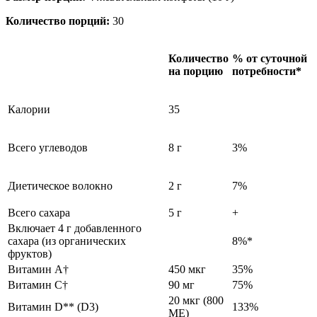
Количество порций:
30
Количество
% от суточной
на порцию
потребности*
Калории
35
Всего углеводов
8 г
3%
Диетическое волокно
2 г
7%
Всего сахара
5 г
+
Включает 4 г добавленного
сахара (из органических
8%*
фруктов)
Витамин А†
450 мкг
35%
Витамин C†
90 мг
75%
20 мкг (800
Витамин D** (D3)
133%
МЕ)