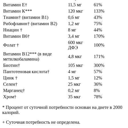
Витамин Е†
11,5 мг
61%
Витамин К***
120 мкг
133%
Тиамин† (витамин B1)
0,6 мг
43%
Рибофлавин† (витамин B2)
1,2 мг
75%
Ниацин †
8 мг
44%
Витамин B6†
3,4 мг
170%
600 мкг
Фолат †
100%
ДФЭ
Витамин B12*** (в виде
4,8 мкг
171%
метилкобаламина)
Биотин†
105 мкг
300%
Пантотеновая кислота†
4 мг
57%
Цинк †
1,5 мг
12%
Селен†
25 мкг
36%
Марганец†
0,2 мг
8%
Хром†
35 мкг
78%
* Процент от суточной потребности основан на диете в 2000
калорий.
+ Суточная потребность не определена.