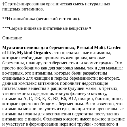
†Сертифицированная органическая смесь натуральных
пищевых витаминов.
**Из лишайника (веганский источник).
***Сырые пищевые питательные вещества™
Описание
Мультивитамины для беременных, Prenatal Multi, Garden
of Life, Mykind Organics
- это пренатальные витамины,
которые необходимо принимать женщинам, которые
беременны, планируют забеременеть или кормят грудью. Это
просто необходимо как для здоровья мамы, так и для малыша:
во-первых, это витамины, которые были разработаны
специально для женщин в период беременности; во-вторых,
данный комплекс витаминов пополняет недостающие
питательные вещества в рационе будущей мамы; в-третьих,
эти витамины содержат активную фолиевую кислоту,
витамины А, С, D3, Е, K, B2, B6, B12, ниацин, биотин, цинк,
которые просто необходимы беременным.
Всем известно, что
витамины можно получить из еды, но при этом пренатальные
витамины нужны для восполнения недостатка поступления
витаминов с пищей.
Фолиевая кислота имеет важное значение
и участвует в формировании нервной трубки - головного и