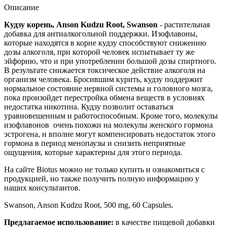
Описание
Кудзу корень, Anson Kudzu Root, Swanson
- растительная
добавка для антиалкогольной поддержки. Изофлавоны,
которые находятся в корне кудзу способствуют снижению
дозы алкоголя, при которой человек испытывает ту же
эйфорию, что и при употреблении большой дозы спиртного.
В результате снижается токсическое действие алкоголя на
организм человека. Бросившим курить, кудзу поддержит
нормальное состояние нервной системы и головного мозга,
пока произойдет перестройка обмена веществ в условиях
недостатка никотина. Кудзу позволит оставаться
уравновешенным и работоспособным. Кроме того, молекулы
изофлавонов очень похожи на молекулы женского гормона
эстрогена, и вполне могут компенсировать недостаток этого
гормона в период менопаузы и снизить неприятные
ощущения, которые характерны для этого периода.
На сайте Biotus можно не только купить и ознакомиться с
продукцией, но также получить полную информацию у
наших консультантов.
Swanson, Anson Kudzu Root, 500 mg, 60 Capsules.
Предлагаемое использование:
в качестве пищевой добавки