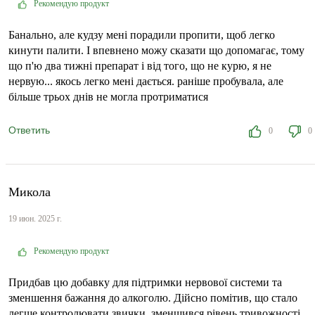
Рекомендую продукт
Банально, але кудзу мені порадили пропити, щоб легко
кинути палити. І впевнено можу сказати що допомагає, тому
що п'ю два тижні препарат і від того, що не курю, я не
нервую... якось легко мені дається. раніше пробувала, але
більше трьох днів не могла протриматися
Ответить
0
0
Микола
19 июн. 2025 г.
Рекомендую продукт
Придбав цю добавку для підтримки нервової системи та
зменшення бажання до алкоголю. Дійсно помітив, що стало
легше контролювати звички, зменшився рівень тривожності.