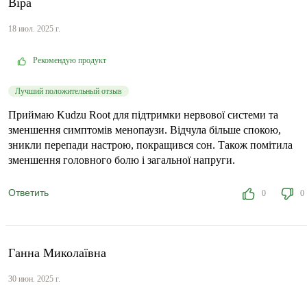
Віра
18 июл. 2025 г.
Рекомендую продукт
Лучший положительный отзыв
Приймаю Kudzu Root для підтримки нервової системи та
зменшення симптомів менопаузи. Відчула більше спокою,
зникли перепади настрою, покращився сон. Також помітила
зменшення головного болю і загальної напруги.
Ответить
0
0
Ганна Миколаївна
30 июн. 2025 г.