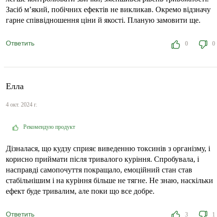
Засіб м’який, побічних ефектів не викликав. Окремо відзначу
гарне співвідношення ціни й якості. Планую замовити ще.
Ответить
0
0
Елла
4 окт. 2024 г.
Рекомендую продукт
Дізналася, що кудзу сприяє виведенню токсинів з організму, і
корисно приймати після тривалого куріння. Спробувала, і
насправді самопочуття покращало, емоційний стан став
стабільнішим і на куріння більше не тягне. Не знаю, наскільки
ефект буде тривалим, але поки що все добре.
Ответить
3
1