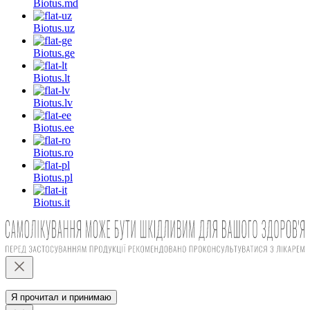
Biotus.
md
Biotus.
uz
Biotus.
ge
Biotus.
lt
Biotus.
lv
Biotus.
ee
Biotus.
ro
Biotus.
pl
Biotus.
it
Я прочитал и принимаю