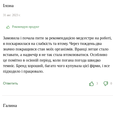
Ілона
31 авг. 2023 г.
Рекомендую продукт
Замовила і почала пити за рекомендацією медсестри на роботі,
я поскаржилася на слабкість та втому. Через тиждень-два
значно покращився стан моїх організмів. Вранці легше стало
вставати, а надвечір я не так стала втомлюватися. Особливо
це помітно в осінній період, коли погана погода швидко
темніє. Бренд хороший, багато чого купувала цієї фірми, і все
підходило і працювало.
Ответить
3
0
Галина