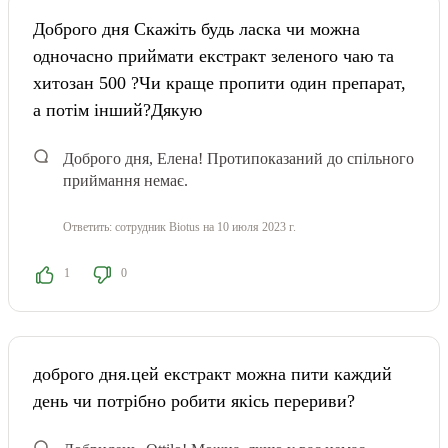
Доброго дня Скажіть будь ласка чи можна
одночасно приймати екстракт зеленого чаю та
хитозан 500 ?Чи краще пропити один препарат,
а потім інший?Дякую
Доброго дня, Елена! Протипоказаний до спільного
приймання немає.
Ответить:
сотрудник Biotus
на 10 июля 2023 г.
1
0
доброго дня.цей екстракт можна пити каждий
день чи потрібно робити якісь перериви?