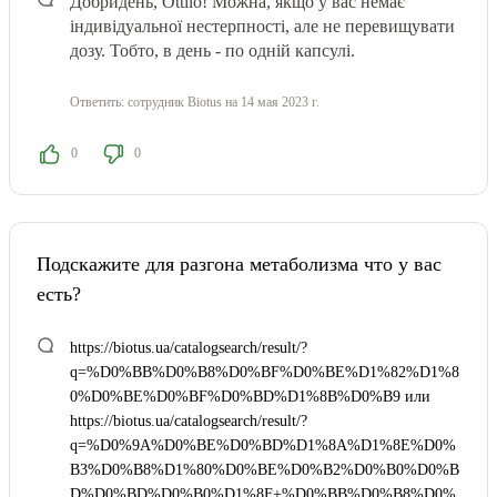
Добридень, Ottilo! Можна, якщо у вас немає
індивідуальної нестерпності, але не перевищувати
дозу. Тобто, в день - по одній капсулі.
Ответить:
сотрудник Biotus
на 14 мая 2023 г.
0
0
Подскажите для разгона метаболизма что у вас
есть?
https://biotus.ua/catalogsearch/result/?
q=%D0%BB%D0%B8%D0%BF%D0%BE%D1%82%D1%8
0%D0%BE%D0%BF%D0%BD%D1%8B%D0%B9 или
https://biotus.ua/catalogsearch/result/?
q=%D0%9A%D0%BE%D0%BD%D1%8A%D1%8E%D0%
B3%D0%B8%D1%80%D0%BE%D0%B2%D0%B0%D0%B
D%D0%BD%D0%B0%D1%8F+%D0%BB%D0%B8%D0%