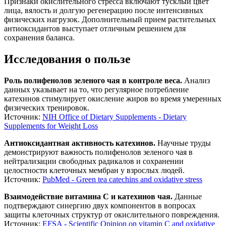
Признаки окислительного стресса включают тусклый цвет
лица, вялость и долгую регенерацию после интенсивных
физических нагрузок. Дополнительный прием растительных
антиоксидантов выступает отличным решением для
сохранения баланса.
Исследования о пользе
Роль полифенолов зеленого чая в контроле веса.
Анализ
данных указывает на то, что регулярное потребление
катехинов стимулирует окисление жиров во время умеренных
физических тренировок.
Источник:
NIH Office of Dietary Supplements - Dietary
Supplements for Weight Loss
Антиоксидантная активность катехинов.
Научные труды
демонстрируют важность полифенолов зеленого чая в
нейтрализации свободных радикалов и сохранении
целостности клеточных мембран у взрослых людей.
Источник:
PubMed - Green tea catechins and oxidative stress
Взаимодействие витамина С и катехинов чая.
Данные
подтверждают синергию двух компонентов в вопросах
защиты клеточных структур от окислительного повреждения.
Источник:
EFSA - Scientific Opinion on vitamin C and oxidative