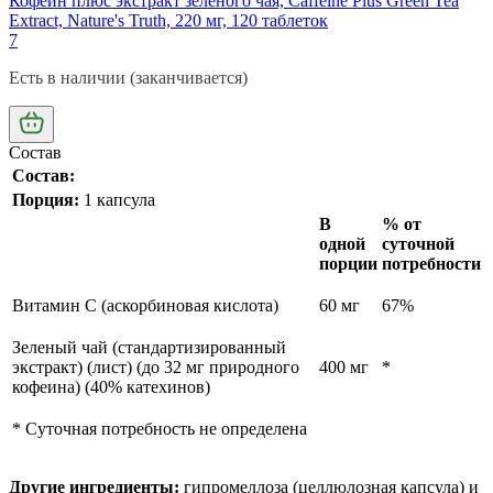
Кофеин плюс экстракт зеленого чая, Caffeine Plus Green Tea
Extract, Nature's Truth, 220 мг, 120 таблеток
7
Есть в наличии (заканчивается)
Состав
Состав:
Порция:
1 капсула
В
% от
одной
суточной
порции
потребности
Витамин С (аскорбиновая кислота)
60 мг
67%
Зеленый чай (стандартизированный
экстракт)
(лист) (до 32 мг природного
400 мг
*
кофеина)
(40% катехинов)
* Суточная потребность не определена
Другие ингредиенты:
гипромеллоза (целлюлозная капсула) и