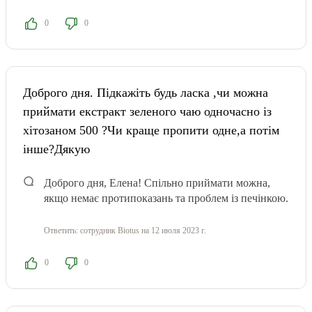
0
0
Доброго дня. Підкажіть будь ласка ,чи можна
приймати екстракт зеленого чаю одночасно із
хітозаном 500 ?Чи краще пропити одне,а потім
інше?Дякую
Доброго дня, Елена! Спільно приймати можна,
якщо немає протипоказань та проблем із печінкою.
Ответить:
сотрудник Biotus
на 12 июля 2023 г.
0
0