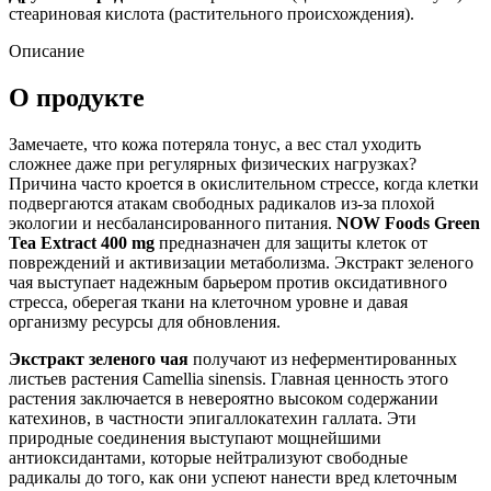
стеариновая кислота (растительного происхождения).
Описание
О продукте
Замечаете, что кожа потеряла тонус, а вес стал уходить
сложнее даже при регулярных физических нагрузках?
Причина часто кроется в окислительном стрессе, когда клетки
подвергаются атакам свободных радикалов из-за плохой
экологии и несбалансированного питания.
NOW Foods Green
Tea Extract 400 mg
предназначен для защиты клеток от
повреждений и активизации метаболизма. Экстракт зеленого
чая выступает надежным барьером против оксидативного
стресса, оберегая ткани на клеточном уровне и давая
организму ресурсы для обновления.
Экстракт зеленого чая
получают из неферментированных
листьев растения Camellia sinensis. Главная ценность этого
растения заключается в невероятно высоком содержании
катехинов, в частности эпигаллокатехин галлата. Эти
природные соединения выступают мощнейшими
антиоксидантами, которые нейтрализуют свободные
радикалы до того, как они успеют нанести вред клеточным