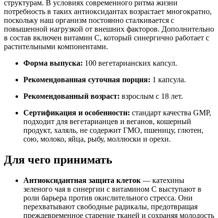
структурам. В условиях современного ритма жизни
потребность в таких антиоксидантах возрастает многократно,
поскольку наш организм постоянно сталкивается с
повышенной нагрузкой от внешних факторов. Дополнительно
в состав включен витамин С, который синергично работает с
растительными компонентами.
Форма выпуска:
100 вегетарианских капсул.
Рекомендованная суточная порция:
1 капсула.
Рекомендованный возраст:
взрослым с 18 лет.
Сертификация и особенности:
стандарт качества GMP,
подходит для вегетарианцев и веганов, кошерный
продукт, халяль, не содержит ГМО,
пшеницу, глютен,
сою, молоко, яйца, рыбу, моллюски и орехи
.
Для чего принимать
Антиоксидантная защита клеток
— катехины
зеленого чая в синергии с витамином С выступают в
роли барьера против окислительного стресса. Они
перехватывают свободные радикалы, предотвращая
преждевременное старение тканей и сохраняя молодость