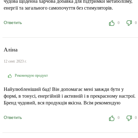
чудова щоденна харчова добавка для підтримки метаболізму,
енергії та загального самопочуття без стимуляторів.
Ответить
0
0
Аліна
12 сент. 2023 г.
Рекомендую продукт
Найулюбленіший бад! Він допомагає мені завжди бути у
формі, в тонусі, енергійній і активній і в прекрасному настрої.
Бренд чудовий, вся продукція якісна. Всім рекомендую
Ответить
0
0