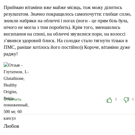
Приймаю вітаміни вже майже місяць, тож можу ділитись
результатом. Значно покращилось самопочуття: глибше сплю,
зникли набряки на обличчі і ногах (ноги - це прям біль була,
нічого не могла з тим поробить). Крім того, зменшились
висипання на спині, на обличчі звузилися пори, на волоссі
з’явився здоровий блиск. На солодке стало тягнути тільки в
ПМС, раніше хотілось його постійно)) Короче, вітаміни дуже
раджу!
Ответить
0
0
Любов