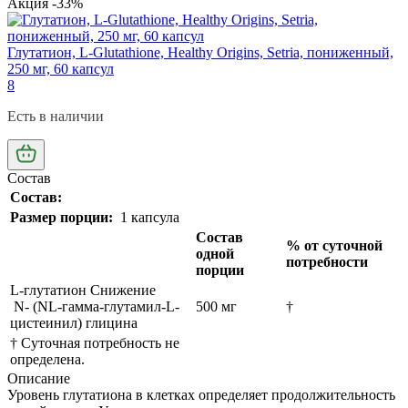
Акция -33%
Глутатион, L-Glutathione, Healthy Origins, Setria, пониженный,
250 мг, 60 капсул
8
Есть в наличии
Состав
Состав:
Размер порции:
1 капсула
Состав
% от суточной
одной
потребности
порции
L-глутатион Снижение
N- (NL-гамма-глутамил-L-
500 мг
†
цистеинил) глицина
† Суточная потребность не
определена.
Описание
Уровень глутатиона в клетках определяет продолжительность