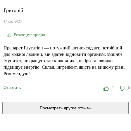
Григорій
17 дек. 2025 г.
Рекомендую продукт
Препарат Глутатіон — потужний антиоксидант, потрібний
для кожної людини, він здатен відновити організм, зміцнбє
імунитет, покращує стан кішківника, шкіри та швидко
підвищує енергію. Склад, інгредієнт, якість на вищому рівні
Рекомендую!
Ответить
0
0
Посмотреть другие отзывы