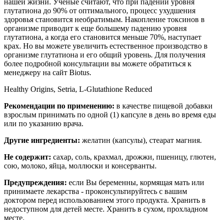
нашей жизни. Ученые считают, что при падении уровня
глутатиона до 90% от оптимального, процесс ухудшения
здоровья становится необратимым. Накопление токсинов в
организме приводит к еще большему падению уровня
глутатиона, а когда его становится меньше 70%, наступает
крах. Но вы можете увеличить естественное производство в
организме глутатиона и его общий уровень. Для получения
более подробной консультации вы можете обратиться к
менеджеру на сайт Biotus.
Healthy Origins, Setria, L-Glutathione Reduced
Рекомендации по применению:
в качестве пищевой добавки
взрослым принимать по одной (1) капсуле в день во время еды
или по указанию врача.
Другие ингредиенты:
желатин (капсулы), стеарат магния.
Не содержит:
сахар, соль, крахмал, дрожжи, пшеницу, глютен,
сою, молоко, яйца, моллюски и консерванты.
Предупреждения:
если Вы беременны, кормящая мать или
принимаете лекарства - проконсультируйтесь с вашим
доктором перед использованием этого продукта. Хранить в
недоступном для детей месте. Хранить в сухом, прохладном
месте.