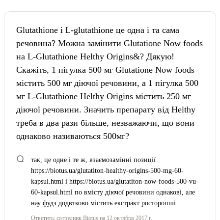
Glutathione і L-glutathione це одна і та сама
речовина? Можна замінити Glutatione Now foods
на L-Glutathione Helthy Origins&? Дякую!
Скажіть, 1 пігулка 500 мг Glutatione Now foods
містить 500 мг діючої речовини, а 1 пігулка 500
мг L-Glutathione Helthy Origins містить 250 мг
діючої речовини. Значить препарату від Helthy
треба в два рази більше, незважаючи, що вони
однаково називаються 500мг?
так, це одне і те ж, взаємозамінні позиції
https://biotus.ua/glutatiton-healthy-origins-500-mg-60-
kapsul.html і https://biotus.ua/glutatiton-now-foods-500-vu-
60-kapsul.html по вмісту діючої речовини однакові, але
нау фудз додвтково містить екстракт росторопші
Ответить:
сотрудник Biotus
на 12 октября 2017 г.