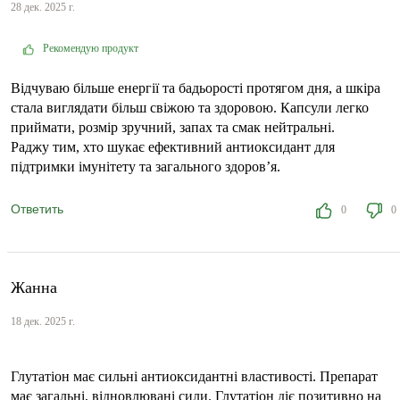
28 дек. 2025 г.
Рекомендую продукт
Відчуваю більше енергії та бадьорості протягом дня, а шкіра
стала виглядати більш свіжою та здоровою. Капсули легко
приймати, розмір зручний, запах та смак нейтральні.
Раджу тим, хто шукає ефективний антиоксидант для
підтримки імунітету та загального здоров’я.
Ответить
0
0
Жанна
18 дек. 2025 г.
Глутатіон має сильні антиоксидантні властивості. Препарат
має загальні, відновлювані сили. Глутатіон діє позитивно на