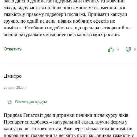
Засіб дійсно допомагає підтримувати печінку та жовчний
міхур, відчувається поліпшення самопочуття, зменшилася
тяжкість у правому підребер’ї після їжі. Приймати капсули
зручно, по одній на день, ніяких побічних ефектів не
помітила. Особливо подобається, що препарат створений на
основі натуральних компонентів з карпатських рослин.
Ответить
0
0
Дмитро
23 сент. 2025 г.
Рекомендую продукт
Придбав Гепатовіт для підтримки печінки після курсу ліків.
Препарат сподобався – натуральний склад, зручна форма у
капсулах, легко ковтаються. Вже через кілька тижнів помітив
покращення травлення та легкість після їжі, зникла тяжкість у