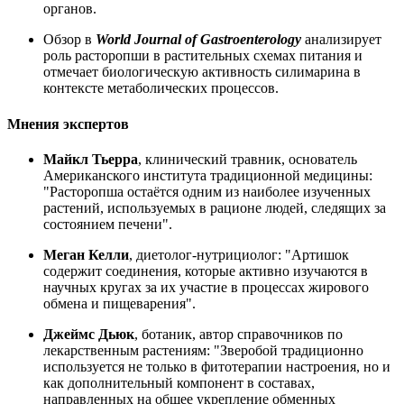
органов.
Обзор в
World Journal of Gastroenterology
анализирует
роль расторопши в растительных схемах питания и
отмечает биологическую активность силимарина в
контексте метаболических процессов.
Мнения экспертов
Майкл Тьерра
, клинический травник, основатель
Американского института традиционной медицины:
"Расторопша остаётся одним из наиболее изученных
растений, используемых в рационе людей, следящих за
состоянием печени".
Меган Келли
, диетолог-нутрициолог: "Артишок
содержит соединения, которые активно изучаются в
научных кругах за их участие в процессах жирового
обмена и пищеварения".
Джеймс Дьюк
, ботаник, автор справочников по
лекарственным растениям: "Зверобой традиционно
используется не только в фитотерапии настроения, но и
как дополнительный компонент в составах,
направленных на общее укрепление обменных