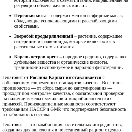
который включается в схемы питания, направленные на
регуляцию обмена желчных кислот.
Перечная мята
– содержит ментол и эфирные масла,
обладающие успокаивающими и расслабляющими
свойствами.
Зверобой продырявленный
– растение, содержащее
гиперицин и флавоноиды, которые включаются в
растительные схемы питания.
Корень петров крест
– народное средство, содержащее
дубильные вещества и органические кислоты,
традиционно используемое в народной фитотерапии.
Гепатовит от
Рослина Карпат
изготавливается
с
соблюдением современных стандартов качества. Все этапы
производства — от сбора сырья до капсулирования —
проходят под контролем качества, с обязательной проверкой
на наличие тяжелых металлов и микробиологических
примесей. Производственные мощности соответствуют
требованиям HACCP и GMP, что подтверждает безопасность
и стабильность состава.
Гепатовит — это комбинация растительных ингредиентов,
созданная для включения в повседневный рацион с целью