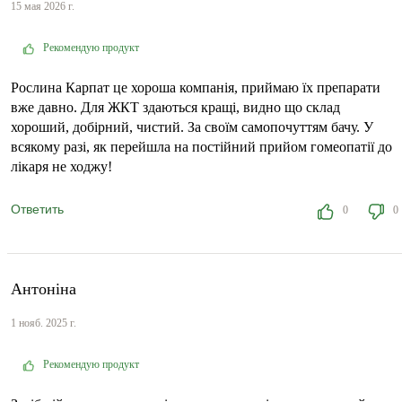
15 мая 2026 г.
Рекомендую продукт
Рослина Карпат це хороша компанія, приймаю їх препарати
вже давно. Для ЖКТ здаються кращі, видно що склад
хороший, добірний, чистий. За своїм самопочуттям бачу. У
всякому разі, як перейшла на постійний прийом гомеопатії до
лікаря не ходжу!
Ответить
0
0
Антоніна
1 нояб. 2025 г.
Рекомендую продукт