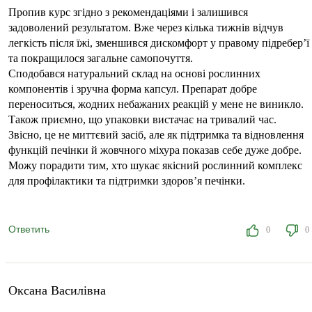
Пропив курс згідно з рекомендаціями і залишився
задоволений результатом. Вже через кілька тижнів відчув
легкість після їжі, зменшився дискомфорт у правому підребер’ї
та покращилося загальне самопочуття.
Сподобався натуральний склад на основі рослинних
компонентів і зручна форма капсул. Препарат добре
переноситься, жодних небажаних реакцій у мене не виникло.
Також приємно, що упаковки вистачає на тривалий час.
Звісно, це не миттєвий засіб, але як підтримка та відновлення
функцій печінки й жовчного міхура показав себе дуже добре.
Можу порадити тим, хто шукає якісний рослинний комплекс
для профілактики та підтримки здоров’я печінки.
Ответить
0
0
Оксана Василівна