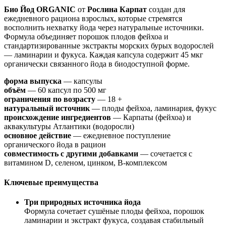
Био Йод ORGANIC
от
Рослина Карпат
создан для
ежедневного рациона взрослых, которые стремятся
восполнить нехватку йода через натуральные источники.
Формула объединяет порошок плодов фейхоа и
стандартизированные экстракты морских бурых водорослей
— ламинарии и фукуса. Каждая капсула содержит 45 мкг
органически связанного йода в биодоступной форме.
форма выпуска
— капсулы
объём
— 60 капсул по 500 мг
ограничения по возрасту
— 18 +
натуральный источник
— плоды фейхоа, ламинария, фукус
происхождение ингредиентов
— Карпаты (фейхоа) и
аквакультуры Атлантики (водоросли)
основное действие
— ежедневное поступление
органического йода в рацион
совместимость с другими добавками
— сочетается с
витамином D, селеном, цинком, B-комплексом
Ключевые преимущества
Три природных источника йода
Формула сочетает сушёные плоды фейхоа, порошок
ламинарии и экстракт фукуса, создавая стабильный