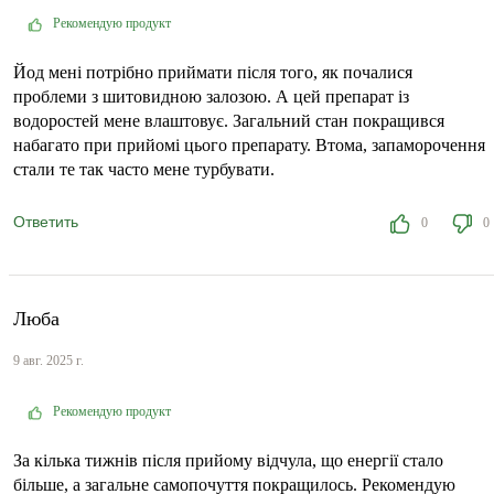
Рекомендую продукт
Йод мені потрібно приймати після того, як почалися
проблеми з шитовидною залозою. А цей препарат із
водоростей мене влаштовує. Загальний стан покращився
набагато при прийомі цього препарату. Втома, запаморочення
стали те так часто мене турбувати.
Ответить
0
0
Люба
9 авг. 2025 г.
Рекомендую продукт
За кілька тижнів після прийому відчула, що енергії стало
більше, а загальне самопочуття покращилось. Рекомендую