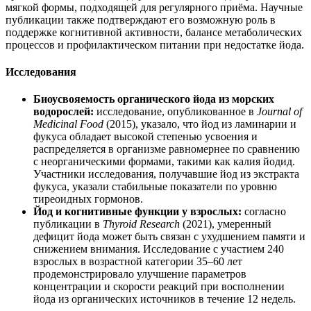
мягкой формы, подходящей для регулярного приёма. Научные
публикации также подтверждают его возможную роль в
поддержке
когнитивной активности, балансе метаболических
процессов и профилактическом питании при недостатке йода.
Исследования
Биоусвояемость органического йода из морских
водорослей:
исследование, опубликованное в
Journal of
Medicinal Food
(2015), указало, что йод из ламинарии и
фукуса обладает высокой степенью усвоения и
распределяется в организме равномернее по сравнению
с неорганическими формами, такими как калия йодид.
Участники исследования, получавшие йод из экстракта
фукуса, указали стабильные показатели по уровню
тиреоидных гормонов.
Йод и когнитивные функции у взрослых:
согласно
публикации в
Thyroid Research
(2021), умеренный
дефицит йода может быть связан с ухудшением памяти и
снижением внимания. Исследование с участием 240
взрослых в возрастной категории 35–60 лет
продемонстрировало улучшение параметров
концентрации и скорости реакций при восполнении
йода из органических источников в течение 12 недель.