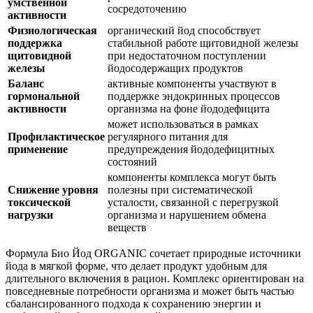
умственной
сосредоточению
активности
Физиологическая
органический йод способствует
поддержка
стабильной работе щитовидной железы
щитовидной
при недостаточном поступлении
железы
йодосодержащих продуктов
Баланс
активные компоненты участвуют в
гормональной
поддержке
эндокринных процессов
активности
организма на фоне йододефицита
может использоваться в рамках
Профилактическое
регулярного питания для
применение
предупреждения йододефицитных
состояний
компоненты комплекса могут быть
Снижение уровня
полезны при систематической
токсической
усталости, связанной с перегрузкой
нагрузки
организма и нарушением обмена
веществ
Формула Био Йод ORGANIC сочетает природные источники
йода в мягкой форме, что делает продукт удобным для
длительного включения в рацион. Комплекс ориентирован на
повседневные потребности организма и может быть частью
сбалансированного подхода к сохранению энергии и