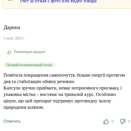
счёт за отзыв с фото или видео товара
Дарина
1 нояб. 2025 г.
Рекомендую продукт
Лучший положительный отзыв
Помітила покращення самопочуття, більше енергії протягом
дня та стабілізацію обміну речовин.
Капсули зручно приймати, немає неприємного присмаку, і
упаковка містка – вистачає на тривалий курс. Особливо
ціную, що цей препарат підтримує щитовидну залозу
природним шляхом.
Ответить
0
0