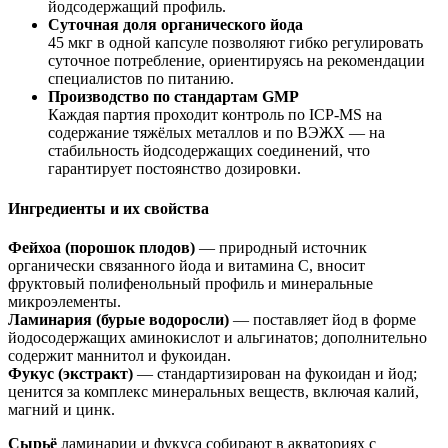
йодсодержащий профиль.
Суточная доля органического йода
45 мкг в одной капсуле позволяют гибко регулировать
суточное потребление, ориентируясь на рекомендации
специалистов по питанию.
Производство по стандартам GMP
Каждая партия проходит контроль по ICP-MS на
содержание тяжёлых металлов и по ВЭЖХ — на
стабильность йодсодержащих соединений, что
гарантиру
ет постоянство дозировки.
Ингредиенты и их свойства
Фейхоа (порошок плодов)
— природный источник
органически связанного йода и витамина C, вносит
фруктовый полифенольный профиль и минеральные
микроэлементы.
Ламинария (бурые водоросли)
—
поставля
ет йод в форме
йодосодержащих аминокислот и альгинатов; дополнительно
содержит маннитол и фукоидан.
Фукус (экстракт)
— стандартизирован на фукоидан и йод;
ценится за комплекс минеральных веществ, включая калий,
магний и цинк.
Сырьё
ламинарии и фукуса собирают в акваториях с