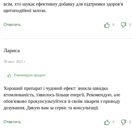
всім, хто шукає ефективну добавку для підтримки здоров'я
щитоподібної залози.
Ответить
0
0
Лариса
30 июл. 2025 г.
Рекомендую продукт
Хороший препарат і чудовий ефект: зникла швидка
втомлюваність, з'явилось більше енергії. Рекомендую, але
обов'язково прокунсультуйтеся зі своїм лікарем з приводу
дозування. Дякую вам за сервіс та консультації.
Ответить
0
0