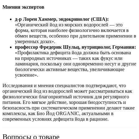
Мнения экспертов
д-р Лорен Хаммер, эндокринолог (США):
«Органический йод из морских водорослей — это
форма, которая наиболее физиологично включается в
обмен веществ, особенно при длительном применении в
умеренных дозах».
профессор Фредерик Шульц, нутрициолог, Германия:
«Профилактика дефицита йода должна быть основана
на природных источниках — таких как фукус или
ламинария, поскольку они одновременно несут и другие
биологически активные вещества,
увеличива
ющие
усвоение».
Исследования и мнения специалистов подтверждают, что
органический йод из водорослей может рассматриваться как
физиологически благоприятный источник для регулярного
питания. Его мягкое действие, хорошая биодоступность и
безопасность при систематическом применении делают такие
комплексы, как Био Йод ORGANIC, актуальными в
современных условиях дефицита йода в рационе.
Вопросы о товаре