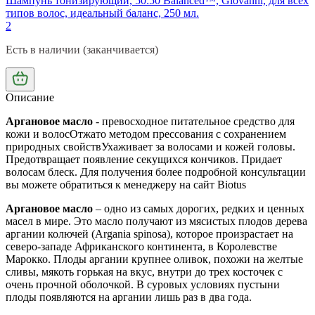
Шампунь тонизирующий, 50:50 Balanced™, Giovanni, для всех
типов волос, идеальный баланс, 250 мл.
2
Есть в наличии (заканчивается)
Описание
Аргановое масло
- превосходное питательное средство для
кожи и волос
Отжато методом прессования с сохранением
природных свойств
Ухаживает за волосами и кожей головы.
Предотвращает появление секущихся кончиков. Придает
волосам блеск. Для получения более подробной консультации
вы можете обратиться к менеджеру на сайт Biotus
Аргановое масло
– одно из самых дорогих, редких и ценных
масел в мире. Это масло получают из мясистых плодов дерева
аргании колючей (Argania spinosa), которое произрастает на
северо-западе Африканского континента, в Королевстве
Марокко. Плоды аргании крупнее оливок, похожи на желтые
сливы, мякоть горькая на вкус, внутри до трех косточек с
очень прочной оболочкой. В суровых условиях пустыни
плоды появляются на аргании лишь раз в два года.