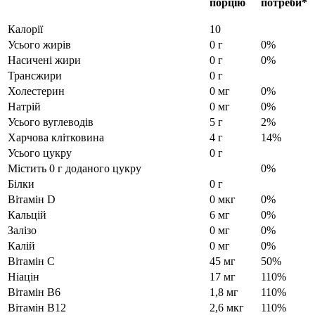
порцію
потреби*
Калорії
10
Усього жирів
0 г
0%
Насичені жири
0 г
0%
Трансжири
0 г
Холестерин
0 мг
0%
Натрій
0 мг
0%
Усього вуглеводів
5 г
2%
Харчова клітковина
4 г
14%
Усього цукру
0 г
Містить 0 г доданого цукру
0%
Білки
0 г
Вітамін D
0 мкг
0%
Кальцій
6 мг
0%
Залізо
0 мг
0%
Калій
0 мг
0%
Вітамін C
45 мг
50%
Ніацін
17 мг
110%
Вітамін B6
1,8 мг
110%
Вітамін B12
2,6 мкг
110%