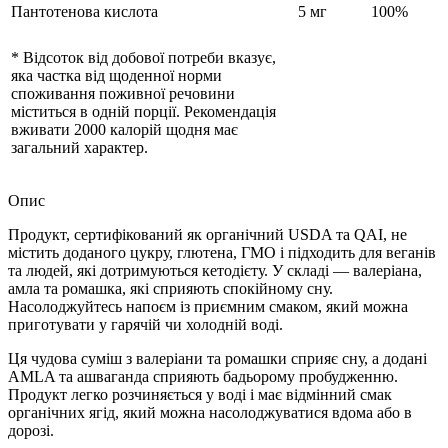
Пантотенова кислота
5 мг
100%
* Відсоток від добової потреби вказує,
яка частка від щоденної норми
споживання поживної речовини
міститься в одній порції. Рекомендація
вживати 2000 калорій щодня має
загальний характер.
Опис
Продукт, сертифікований як органічний USDA та QAI, не
містить доданого цукру, глютена, ГМО і підходить для веганів
та людей, які дотримуються кетодієту. У складі — валеріана,
амла та ромашка, які сприяють спокійному сну.
Насолоджуйтесь напоєм із приємним смаком, який можна
приготувати у гарячій чи холодній воді.
Ця чудова суміш з валеріани та ромашки сприяє сну, а додані
AMLA та ашваганда сприяють бадьорому пробудженню.
Продукт легко розчиняється у воді і має відмінний смак
органічних ягід, який можна насолоджуватися вдома або в
дорозі.