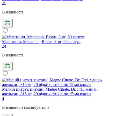
25
В наявності
Мелатонін, Melatonin, Biotus, 3 мг, 60 капсул
24
В наявності
Магній цитрат, питний, Magne Citrate, Dr. Frei, манго-
апельсин, 815 мг, 20 рідких стиків по 15 мл кожен
4
В наявності (закінчується)