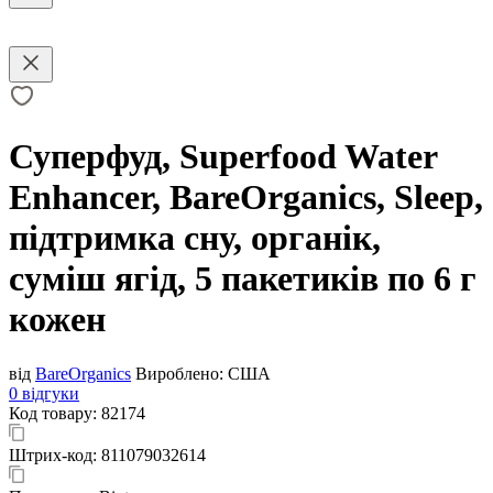
Суперфуд, Superfood Water
Enhancer, BareOrganics, Sleep,
підтримка сну, органік,
суміш ягід, 5 пакетиків по 6 г
кожен
від
BareOrganics
Вироблено:
США
0 відгуки
Код товару:
82174
Штрих-код:
811079032614