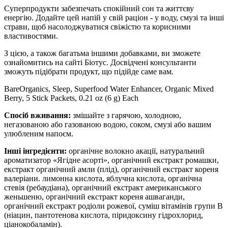
Суперпродукти забезпечать спокійний сон та життєву
енергію. Додайте цей напій у свій раціон - у воду, смузі та інші
страви, щоб насолоджуватися свіжістю та корисними
властивостями.
З цією, а також багатьма іншими добавками, ви зможете
ознайомитись на сайті Біотус. Досвідчені консультанти
зможуть підібрати продукт, що підійде саме вам.
BareOrganics, Sleep, Superfood Water Enhancer, Organic Mixed
Berry, 5 Stick Packets, 0.21 oz (6 g) Each
Спосіб вживання:
змішайте з гарячою, холодною,
негазованою або газованою водою, соком, смузі або вашим
улюбленим напоєм.
Інші інгредієнти:
органічне волокно акації, натуральний
ароматизатор «Ягідне асорті», органічний екстракт ромашки,
екстракт органічний амли (плід), органічний екстракт кореня
валеріани. лимонна кислота, яблучна кислота, органічна
стевія (ребаудіана), органічний екстракт американського
женьшеню, органічний екстракт кореня ашваганди,
органічний екстракт родіоли рожевої, суміш вітамінів групи B
(ніацин, пантотенова кислота, піридоксину гідрохлорид,
ціанокобаламін).