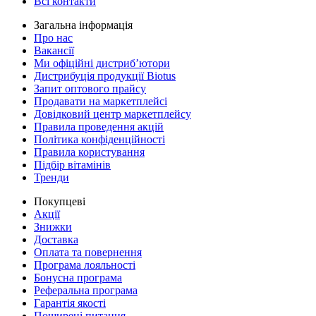
Всі контакти
Загальна інформація
Про нас
Вакансії
Ми офіційні дистриб’ютори
Дистрибуція продукції Biotus
Запит оптового прайсу
Продавати на маркетплейсі
Довідковий центр маркетплейсу
Правила проведення акцій
Політика конфіденційності
Правила користування
Підбір вітамінів
Тренди
Покупцеві
Акції
Знижки
Доставка
Оплата та повернення
Програма лояльності
Бонусна програма
Реферальна програма
Гарантія якості
Поширені питання