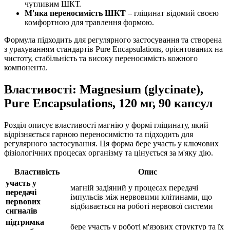
чутливим ШКТ.
М'яка переносимість ШКТ
– гліцинат відомий своєю
комфортною для травлення формою.
Формула підходить для регулярного застосування та створена
з урахуванням стандартів Pure Encapsulations, орієнтованих на
чистоту, стабільність та високу переносимість кожного
компонента.
Властивості: Magnesium (glycinate),
Pure Encapsulations, 120 мг, 90 капсул
Розділ описує властивості магнію у формі гліцинату, який
відрізняється гарною переносимістю та підходить для
регулярного застосування. Ця форма бере участь у ключових
фізіологічних процесах організму та цінується за м'яку дію.
Властивість
Опис
участь у
магній задіяний у процесах передачі
передачі
імпульсів між нервовими клітинами, що
нервових
відбивається на роботі нервової системи
сигналів
підтримка
бере участь у роботі м'язових структур та їх