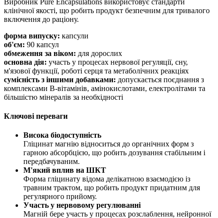
Виробник Pure Encapsulations використовує стандарти
клінічної якості, що робить продукт безпечним для тривалого
включення до раціону.
форма випуску:
капсули
об'єм:
90 капсул
обмеження за віком:
для дорослих
основна дія:
участь у процесах нервової регуляції, сну,
м'язової функції, роботі серця та метаболічних реакціях
сумісність з іншими добавками:
допускається поєднання з
комплексами B-вітамінів, амінокислотами, електролітами та
більшістю мінералів за необхідності
Ключові переваги
Висока біодоступність
Гліцинат магнію відноситься до органічних форм з
гарною абсорбцією, що робить дозування стабільним і
передбачуваним.
М'який вплив на ШКТ
Форма гліцинату відома делікатною взаємодією із
травним трактом, що робить продукт придатним для
регулярного прийому.
Участь у нервовому регулюванні
Магній бере участь у процесах розслаблення, нейронної