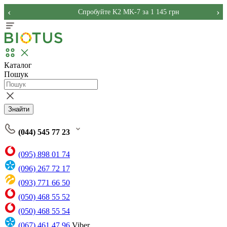
‹
›
Спробуйте K2 MK-7 за 1 145 грн
Каталог
Пошук
Знайти
(044) 545 77 23
(095) 898 01 74
(096) 267 72 17
(093) 771 66 50
(050) 468 55 52
(050) 468 55 54
(067) 461 47 96
Viber