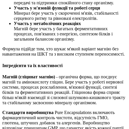
передачі та
підтримки
спокійного стану організму.
Участь у м'язовій функції та роботі серця
Мінерал бере участь у скороченні м'язів, стабільності
серцевого ритму та рівновазі електролітів.
Участь у метаболічних реакціях
Магній бере участь у багатьох ферментативних
процесах, пов'язаних з енергією, синтезом білків і
загальним балансом організму.
Формула підійде тим, хто шукає м'який варіант магнію без
навантаження на ШКТ та з високим ступенем переносимості.
Інгредієнти та їх властивості
Магній (гліцинат магнію)
- органічна форма, що поєднує
магній та амінокислоту гліцин. Бере участь у роботі нервової
системи, процесах розслаблення, м'язової функції, синтезі
білків та ферментативних реакцій. Гліцинова форма сприяє
більш м'якій взаємодії зі слизової шлунково-кишкового тракту
та стабільному засвоєнню мінералу організмом.
Стандарти виробництва
Pure Encapsulations включають
фармацевтичний контроль чистоти, відсутність ГМО,
глютена, штучних добавок та алергенів. Виробництво
відповідає принципам GMP, що гарантує якість кожної партії.