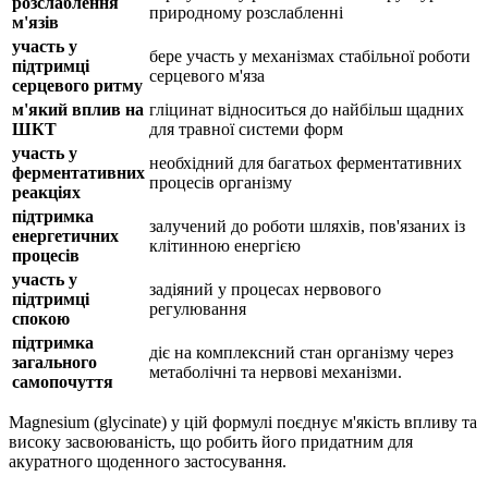
розслаблення
природному розслабленні
м'язів
участь у
бере участь у механізмах стабільної роботи
підтримці
серцевого м'яза
серцевого ритму
м'який вплив на
гліцинат відноситься до найбільш щадних
ШКТ
для травної системи форм
участь у
необхідний для багатьох ферментативних
ферментативних
процесів організму
реакціях
підтримка
залучений до роботи шляхів, пов'язаних із
енергетичних
клітинною енергією
процесів
участь у
задіяний у процесах нервового
підтримці
регулювання
спокою
підтримка
діє
на комплексний стан організму через
загального
метаболічні та нервові механізми.
самопочуття
Magnesium (glycinate) у цій формулі поєднує м'якість впливу та
високу засвоюваність, що робить його придатним для
акуратного щоденного застосування.