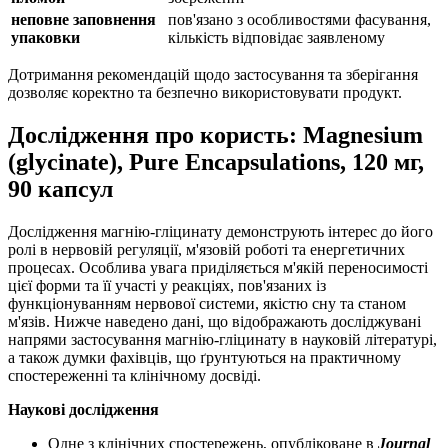
неповне заповнення
пов'язано з особливостями фасування,
упаковки
кількість відповідає заявленому
Дотримання рекомендацій щодо застосування та зберігання
дозволяє
коректно та безпечно використовувати продукт.
Дослідження про користь: Magnesium
(glycinate), Pure Encapsulations, 120 мг,
90 капсул
Дослідження магнію-гліцинату демонструють інтерес до його
ролі в нервовій регуляції, м'язовій роботі та енергетичних
процесах. Особлива увага приділяється м'якій переносимості
цієї форми та її участі у реакціях, пов'язаних із
функціонуванням нервової системи, якістю сну та станом
м'язів. Нижче наведено дані, що відображають досліджувані
напрями застосування магнію-гліцинату в науковій літературі,
а також думки фахівців, що ґрунтуються на практичному
спостереженні та клінічному досвіді.
Наукові дослідження
Одне з клінічних спостережень, опубліковане в
Journal