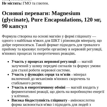
Не містить:
ГМО та глютен.
Основні переваги: Magnesium
(glycinate), Pure Encapsulations, 120 мг,
90 капсул
Формула створена на основі магнію у формі гліцинату —
одного з найбільш м'яких для ШКТ і різновидів мінералу, що
добре переносяться. Такий формат підходить для тривалого
прийому та враховує потреби організму в нервовій регуляції,
м'язових процесах та енергетичних реакціях.
Участь у процесах нервової регуляції
— магній
залучений у шляху передачі сигналів та формує умови
для сталої роботи нервової системи.
Участь у функціях серця та м'язів
- мінерал
включений до механізмів м'язових скорочень та
стабільного ритму.
Участь в енергетичному обміні
— магній входить у
ферментативні реакції,
що діють
на виробництво енергії
у клітинах.
Висока біодоступність гліцинату
- амінокислотна
форма засвоюється м'яко і підходить для людей з