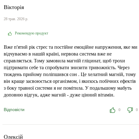
Вікторія
28 трав. 2026 р.
Рекомендую продукт
Вже п'ятий рік стрес та постійне емоційне напруження, яке ми
відчуваємо в нашій країні, нервова система вже не
справляється. Тому замовила магній гліцинат, щоб трохи
підтримати себе та спробувати знизити тривожність. Через
тиждень прийому поліпшився сон . Це хелатний магній, тому
він краще засвоюється організмом, і якихось побічних ефектів
з боку травної системи я не помітила. У подальшому мабуть
доповню відгук, адже магній - дуже цінний вітамін.
Відповісти
0
0
Олексій