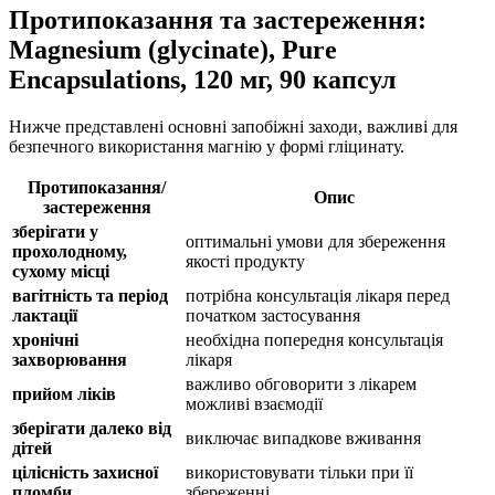
Протипоказання та застереження:
Magnesium (glycinate), Pure
Encapsulations, 120 мг, 90 капсул
Нижче представлені основні запобіжні заходи, важливі для
безпечного використання магнію у формі гліцинату.
Протипоказання/
Опис
застереження
зберігати у
оптимальні умови для збереження
прохолодному,
якості продукту
сухому місці
вагітність та період
потрібна консультація лікаря перед
лактації
початком застосування
хронічні
необхідна попередня консультація
захворювання
лікаря
важливо обговорити з лікарем
прийом ліків
можливі взаємодії
зберігати далеко від
виключає випадкове вживання
дітей
цілісність захисної
використовувати тільки при її
пломби
збереженні