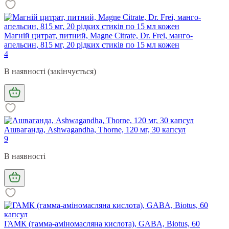
Магній цитрат, питний, Magne Citrate, Dr. Frei, манго-
апельсин, 815 мг, 20 рідких стиків по 15 мл кожен
4
В наявності (закінчується)
Ашваганда, Ashwagandha, Thorne, 120 мг, 30 капсул
9
В наявності
ГАМК (гамма-аміномасляна кислота), GABA, Biotus, 60