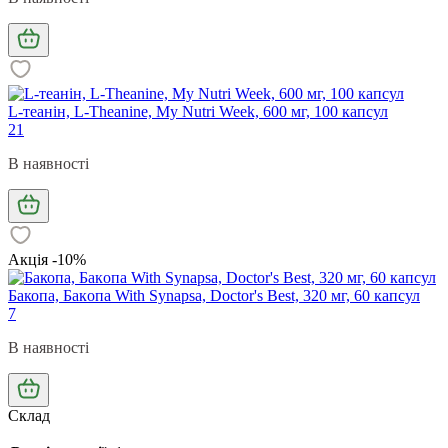
L-теанін, L-Theanine, My Nutri Week, 600 мг, 100 капсул
21
В наявності
Акція -10%
Бакопа, Бaкoпa With Synapsa, Doctor's Best, 320 мг, 60 капсул
7
В наявності
Склад