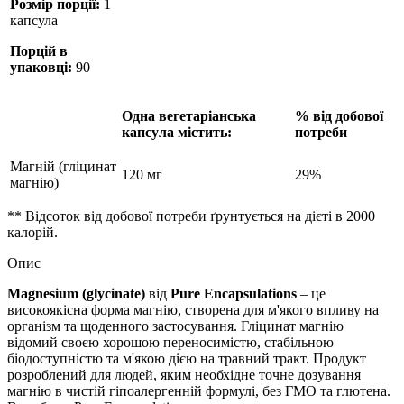
Розмір порції:
1
капсула
Порцій в
упаковці:
90
Одна вегетаріанська
% від добової
капсула містить:
потреби
Магній (гліцинат
120 мг
29%
магнію)
** Відсоток від добової потреби ґрунтується на дієті в 2000
калорій.
Опис
Magnesium (glycinate)
від
Pure Encapsulations
– це
високоякісна форма магнію, створена для м'якого впливу на
організм та щоденного застосування. Гліцинат магнію
відомий своєю хорошою переносимістю, стабільною
біодоступністю та м'якою
дією
на травний тракт. Продукт
розроблений для людей, яким необхідне точне дозування
магнію в чистій гіпоалергенній формулі, без ГМО та глютена.