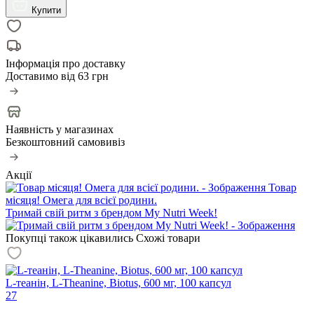
Купити
Інформація про доставку
Доставимо від
63 грн
Наявність у магазинах
Безкоштовний самовивіз
Акції
Товар
місяця! Омега для всієї родини.
Тримай свій ритм з брендом My Nutri Week!
Покупці також цікавились
Схожі товари
L-теанін, L-Theanine, Biotus, 600 мг, 100 капсул
27