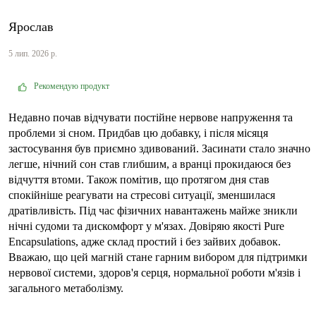
Ярослав
5 лип. 2026 р.
Рекомендую продукт
Недавно почав відчувати постійне нервове напруження та
проблеми зі сном. Придбав цю добавку, і після місяця
застосування був приємно здивований. Засинати стало значно
легше, нічний сон став глибшим, а вранці прокидаюся без
відчуття втоми. Також помітив, що протягом дня став
спокійніше реагувати на стресові ситуації, зменшилася
дратівливість. Під час фізичних навантажень майже зникли
нічні судоми та дискомфорт у м'язах. Довіряю якості Pure
Encapsulations, адже склад простий і без зайвих добавок.
Вважаю, що цей магній стане гарним вибором для підтримки
нервової системи, здоров'я серця, нормальної роботи м'язів і
загального метаболізму.