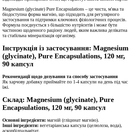
Magnesium (glycinate) Pure Encapsulations – це чиста, м'яка та
біодоступна форма магнію, що підходить для регулярного
застосування та
підтримки
ключових фізіологічних процесів.
Формула поєднується з більшістю нутрієнтів і може бути
частиною щоденного раціону людей, яким важлива делікатна
та стабільна мінералізація організму.
Інструкція із застосування: Magnesium
(glycinate), Pure Encapsulations, 120 мг,
90 капсул
Рекомендації щодо дозування та способу застосування
Як харчову добавку приймайте по 1-4 капсули на день під час
їжі.
Склад: Magnesium (glycinate), Pure
Encapsulations, 120 мг, 90 капсул
Основні інгредієнти:
магній (гліцинат магнію).
Інші інгредієнти:
вегетаріанська капсула (целюлоза, вода),
аскорбілпальмітат.