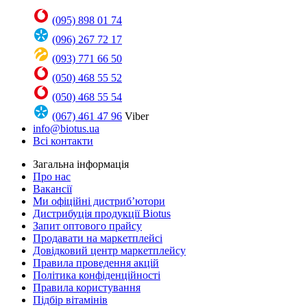
(095) 898 01 74
(096) 267 72 17
(093) 771 66 50
(050) 468 55 52
(050) 468 55 54
(067) 461 47 96
Viber
info@biotus.ua
Всі контакти
Загальна інформація
Про нас
Вакансії
Ми офіційні дистриб’ютори
Дистрибуція продукції Biotus
Запит оптового прайсу
Продавати на маркетплейсі
Довідковий центр маркетплейсу
Правила проведення акцій
Політика конфіденційності
Правила користування
Підбір вітамінів