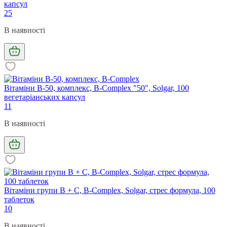
капсул
25
В наявності
Вітаміни В-50, комплекс, B-Complex "50", Solgar, 100
вегетаріанських капсул
11
В наявності
Вітаміни групи В + С, B-Complex, Solgar, стрес формула, 100
таблеток
10
В наявності