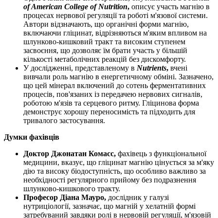
of American College of Nutrition
,
описує участь магнію в
процесах нервової регуляції та роботі м'язової системи.
Автори відзначають, що органічні форми магнію,
включаючи гліцинат, відрізняються м'яким впливом на
шлунково-кишковий тракт та високим ступенем
засвоєння, що дозволяє їм брати участь у більшій
кількості метаболічних реакцій без дискомфорту.
У дослідженні, представленому в
Nutrients
,
вчені
вивчали роль магнію в енергетичному обміні. Зазначено,
що цей мінерал включений до сотень ферментативних
процесів, пов'язаних із передачею нервових сигналів,
роботою м'язів та серцевого ритму. Гліцинова форма
демонструє хорошу переносимість та підходить для
тривалого застосування.
Думки фахівців
Доктор Джонатан Комасс,
фахівець з функціональної
медицини, вказує, що гліцинат магнію цінується за м'яку
дію та високу біодоступність, що особливо важливо за
необхідності регулярного прийому без подразнення
шлунково-кишкового тракту.
Професор Діана Мауро,
дослідник у галузі
нутриціології, зазначає, що магній у хелатній формі
затребуваний завдяки ролі в нервовій регуляції, м'язовій