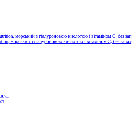
ition, морський з гіалуроновою кислотою і вітаміном С, без запаху
ул