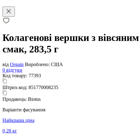
Колагенові вершки з вівсяним
смак, 283,5 г
від
Orgain
Вироблено:
США
0 відгуки
Код товару:
77393
Штрих-код:
851770008235
Продавець:
Biotus
Варіанти фасування
Найкраща ціна
0,28 кг