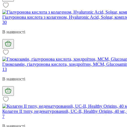
Гіалуронова кислота з колагеном, Hyaluronic Acid, Solgar, компл
30
В наявності
Глюкозамін, гіалуронова кислота, хондроїтин, МСМ, Glucosamine
13
В наявності
Колаген II типу, неденатурований, UC-II, Healthy Origins, 40 мг
7
В наявності