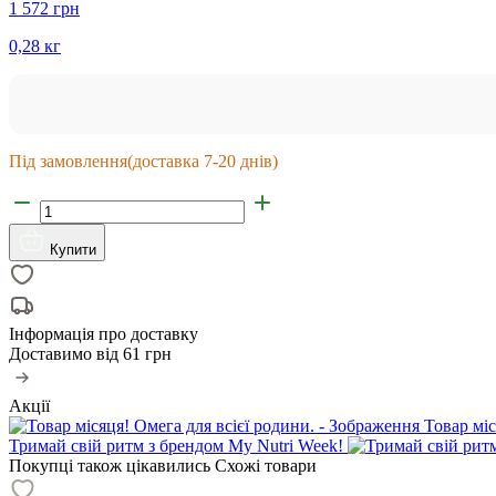
1 572 грн
0,28 кг
Під замовлення
(доставка 7-20 днів)
Купити
Інформація про доставку
Доставимо від
61 грн
Акції
Товар міс
Тримай свій ритм з брендом My Nutri Week!
Покупці також цікавились
Схожі товари