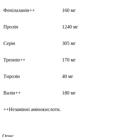
Фенілаланін++
160 мг
Пролін
1240 мг
Серін
305 мг
Треонін++
170 мг
Тирозін
40 мг
Валін++
180 мг
++Незамінні амінокислоти.
Опис