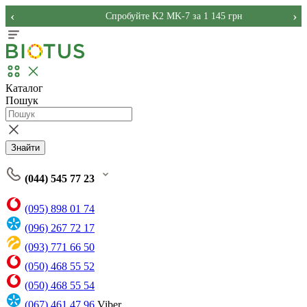
‹
›
Спробуйте K2 MK-7 за 1 145 грн
Каталог
Пошук
Знайти
(044) 545 77 23
(095) 898 01 74
(096) 267 72 17
(093) 771 66 50
(050) 468 55 52
(050) 468 55 54
(067) 461 47 96
Viber