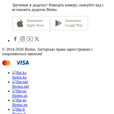
Зручніше в додатку!
Наведіть камеру, скануйте код і
встановіть додаток Biotus
Завантажити
Завантажити
Apple Store
Google Play
© 2014-2026 Biotus. Авторські права зареєстровані і
охороняються законом!
biotus.
kz
Biotus.
md
Biotus.
uz
Biotus.
ge
Biotus.
lt