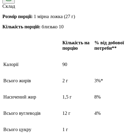
Склад
Розмір порції:
1 мірна ложка (27 г)
Кількість порцій:
близько 10
Кількість на
% від добової
порцію
потреби**
Калорії
90
Всього жирів
2 г
3%*
Насичений жир
1,5 г
8%
Всього вуглеводів
12 г
4%
Всього цукру
1 г