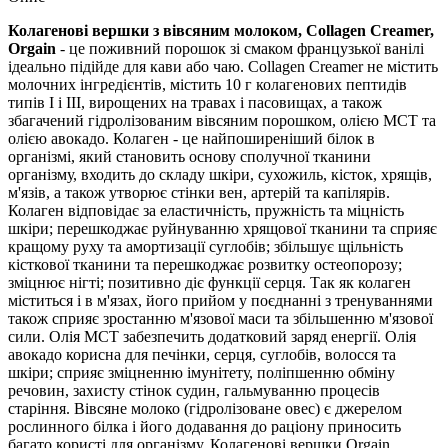
Колагенові вершки з вівсяним молоком, Collagen Creamer,
Orgain
- це поживний порошок зі смаком французької ванілі
ідеально підійде для кави або чаю. Collagen Creamer не містить
молочних інгредієнтів, містить 10 г
колагенових пептидів
типів I і III, вирощених на травах і пасовищах, а також
збагачений гідролізованим вівсяним порошком, олією МСТ та
олією авокадо. Колаген - це найпоширеніший білок в
організмі, який становить основу сполучної тканини
організму, входить до складу шкіри, сухожиль, кісток, хрящів,
м'язів, а також утворює стінки вен, артерій та капілярів.
Колаген відповідає за еластичність, пружність та міцність
шкіри; перешкоджає руйнуванню хрящової тканини та сприяє
кращому руху та амортизації суглобів; збільшує щільність
кісткової тканини та перешкоджає розвитку остеопорозу;
зміцнює нігті; позитивно діє функції серця. Так як колаген
міститься і в м'язах, його прийом у поєднанні з тренуваннями
також сприяє зростанню м'язової маси та збільшенню м'язової
сили. Олія МСТ забезпечить
додатковий заряд енергії. Олія
авокадо
корисна для печінки, серця, суглобів, волосся та
шкіри; сприяє зміцненню імунітету, поліпшенню обміну
речовин, захисту стінок судин, гальмуванню процесів
старіння. Вівсяне молоко (гідролізоване овес) є джерелом
рослинного білка і його додавання до раціону приносить
багато користі для організму.
Колагенові вершки Orgain