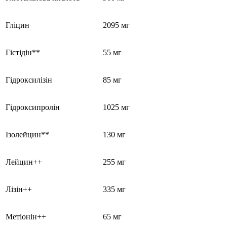
Гліцин
2095 мг
Гістідін**
55 мг
Гідроксилізін
85 мг
Гідроксипролін
1025 мг
Ізолейцин**
130 мг
Лейцин++
255 мг
Лізін++
335 мг
Метіонін++
65 мг