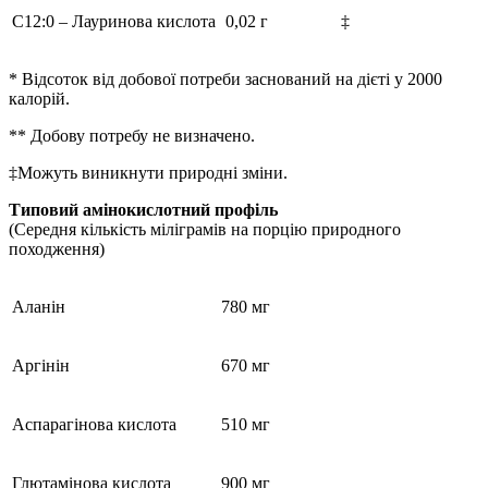
C12:0 – Лауринова кислота
0,02 г
‡
* Відсоток від добової потреби заснований на дієті у 2000
калорій.
** Добову потребу не визначено.
‡Можуть виникнути природні зміни.
Типовий амінокислотний профіль
(Середня кількість міліграмів на порцію природного
походження)
Аланін
780 мг
Аргінін
670 мг
Аспарагінова кислота
510 мг
Глютамінова кислота
900 мг