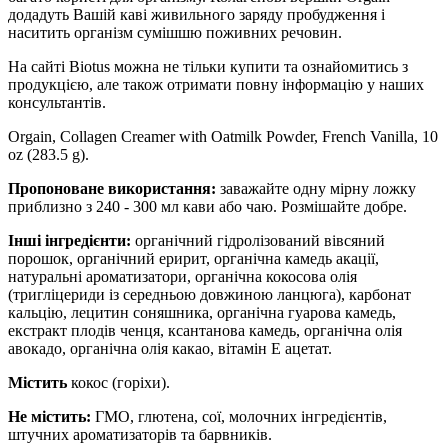
додадуть Вашій каві живильного заряду пробудження і
наситить організм сумішшю поживних речовин.
На сайті Biotus можна не тільки купити та ознайомитись з
продукцією, але також отримати повну інформацію у наших
консультантів.
Orgain, Collagen Creamer with Oatmilk Powder, French Vanilla, 10
oz (283.5 g).
Пропоноване використання:
заважайте одну мірну ложку
приблизно з 240 - 300 мл кави або чаю.
Розмішайте добре.
Інші інгредієнти:
органічний гідролізований вівсяний
порошок, органічний еририт, органічна камедь акації,
натуральні ароматизатори, органічна кокосова олія
(тригліцериди із середньою довжиною ланцюга), карбонат
кальцію, лецитин соняшника, органічна гуарова камедь,
екстракт плодів ченця, ксантанова камедь, органічна олія
авокадо, органічна олія какао, вітамін Е ацетат.
Містить
кокос (горіхи).
Не містить:
ГМО, глютена, сої, молочних інгредієнтів,
штучних ароматизаторів та барвників.