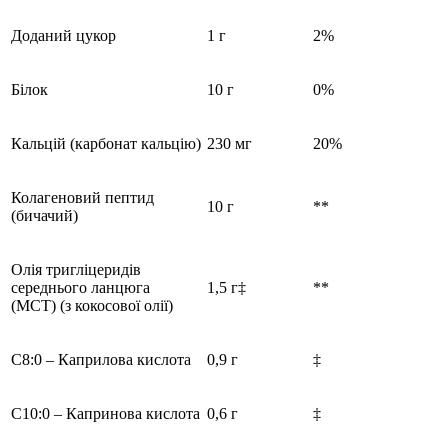
Доданий цукор
1 г
2%
Білок
10 г
0%
Кальцій (карбонат кальцію)
230 мг
20%
Колагеновий пептид
10 г
**
(бичачий)
Олія тригліцеридів
середнього ланцюга
1,5 г‡
**
(MCT) (з кокосової олії)
C8:0 – Каприлова кислота
0,9 г
‡
C10:0 – Капринова кислота
0,6 г
‡