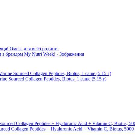
яця! Омега для всієї родини.
 Sourced Collagen Peptidеs, Biotus, 1 саше (5.15 г)
ed Collagen Peptides + Hyaluronic Acid + Vitamin C, Biotus, 5000 