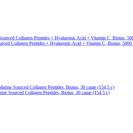
ed Collagen Peptidеs + Hyaluronic Acid + Vitamin C, Biotus, 5000 
 Sourced Collagen Peptidеs, Biotus, 30 саше (154,5 г)