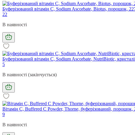
Буферізований вітамін С, Sodium Ascorbate, Biotus, порошок, 22
22
В наявності
Буферізований вітамін С, Sodium Ascorbate, NutriBiotic, криста
5
В наявності (закінчується)
Вітамін С, Buffered C Powder, Thorne, буферізований, порошок, 2
9
В наявності