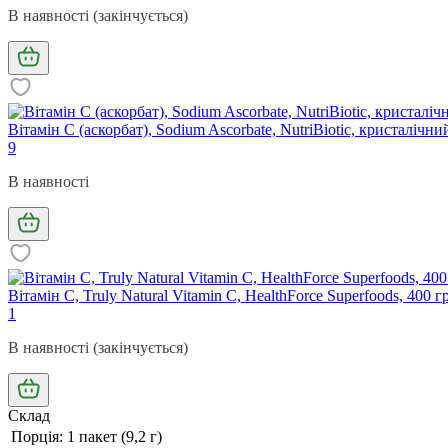
В наявності (закінчується)
Вітамін С (аскорбат), Sodium Ascorbate, NutriBiotic, кристалічни
9
В наявності
Вітамін C, Truly Natural Vitamin C, HealthForce Superfoods, 400 г
1
В наявності (закінчується)
Склад
Порція: 1 пакет (9,2 г)