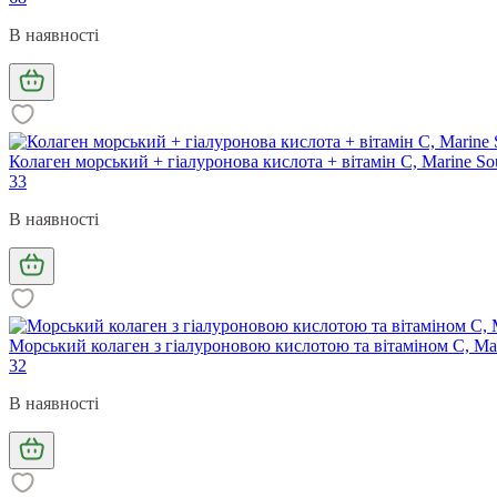
В наявності
Колаген морський + гіалуронова кислота + вітамін С, Marine Sourc
33
В наявності
Морський колаген з гіалуроновою кислотою та вітаміном С, Marine
32
В наявності