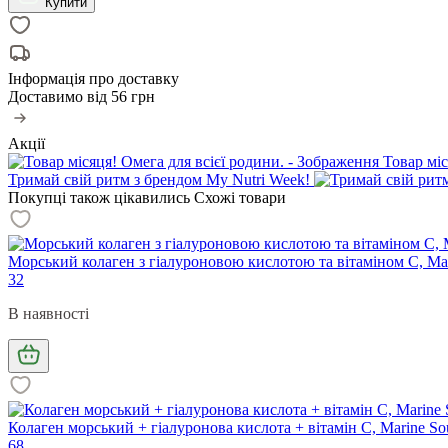
Купити
Інформація про доставку
Доставимо від
56 грн
Акції
Товар міс
Тримай свій ритм з брендом My Nutri Week!
Покупці також цікавились
Схожі товари
Морський колаген з гіалуроновою кислотою та вітаміном С, Marine
32
В наявності
Колаген морський + гіалуронова кислота + вітамін С, Marine Sourc
68