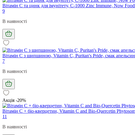
Вітамін С та цинк для імунітету, C-1000 Zinc Immune, Now Foods
9
В наявності
Вітамін С з шипшиною, Vitamin C, Puritan's Pride, смак апельси
7
В наявності
Акція -20%
Вітамін С + біо-кверцетин, Vitamin C and Bio-Quercetin Phytosom
11
В наявності