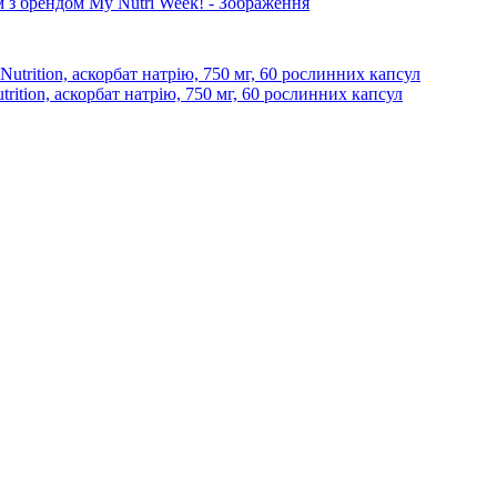
trition, аскорбат натрію, 750 мг, 60 рослинних капсул