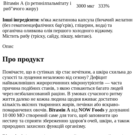
Вітамін А (із ретинілпальмітату і
3000 мкг
333%
риб"ячого жиру)
Інші інгредієнти:
м'яка желатинова капсула (бичачий желатин
(без гематоенцефалічних бар'єрів), гліцерин, вода) та
органічна оливкова олія першого холодного віджиму.
Містить рибу (тріску, сайду, пікшу, мінтаю).
Опис
Про продукт
Помічаєте, що в сутінках зір стає нечітким, а шкіра схильна до
сухості та лущення незалежно від сезону? Дефіцит
найважливіших жиророзчинних мікронутрієнтів — часта
причина подібних станів, з якою стикаються багато людей
через незбалансований раціон. В умовах сучасного ритму
життя далеко не кожна людина щодня вживає достатню
кількість якісних тваринних жирів, печінки або яскраво-
помаранчевих овочів.
Вітамін А
від
NOW Foods
у дозуванні
10 000 МО створений саме для того, щоб заповнити цю
нестачу та сприяти збереженню здоров'я очей, шкіри, а також
природних захисних функцій організму.