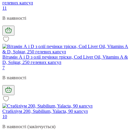
гелевих капсул
11
В наявності
Вітамін А і D з олії печінки тріски, Cod Liver Oil, Vitamins A &
D, Solgar, 250 гелевих капсул
7
В наявності
Стабіліум 200, Stabilium, Yalacta, 90 капсул
10
В наявності (закінчується)