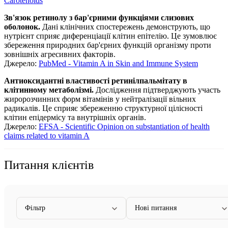
Carotenoids
Зв'язок ретинолу з бар'єрними функціями слизових
оболонок.
Дані клінічних спостережень демонструють, що
нутрієнт сприяє диференціації клітин епітелію. Це зумовлює
збереження природних бар'єрних функцій організму проти
зовнішніх агресивних факторів.
Джерело:
PubMed - Vitamin A in Skin and Immune System
Антиоксидантні властивості ретинілпальмітату в
клітинному метаболізмі.
Дослідження підтверджують участь
жиророзчинних форм вітамінів у нейтралізації вільних
радикалів. Це сприяє збереженню структурної цілісності
клітин епідермісу та внутрішніх органів.
Джерело:
EFSA - Scientific Opinion on substantiation of health
claims related to vitamin A
Питання клієнтів
Фільтр
Нові питання