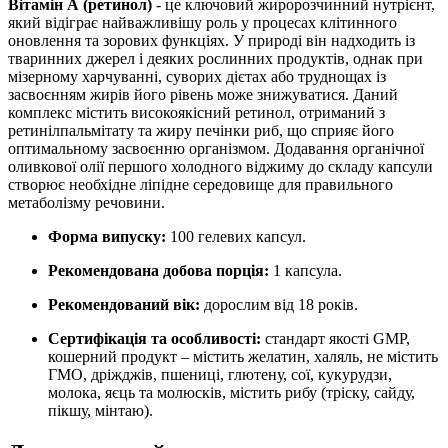
Вітамін А (ретинол)
- це ключовий жиророзчинний нутрієнт,
який відіграє найважливішу роль у процесах клітинного
оновлення та зорових функціях. У природі він надходить із
тваринних джерел і деяких рослинних продуктів, однак при
мізерному харчуванні, суворих дієтах або труднощах із
засвоєнням жирів його рівень може знижуватися. Даний
комплекс містить високоякісний ретинол, отриманий з
ретинілпальмітату та жиру печінки риб, що сприяє його
оптимальному засвоєнню організмом. Додавання органічної
оливкової олії першого холодного віджиму до складу капсули
створює необхідне ліпідне середовище для правильного
метаболізму речовини.
Форма випуску:
100 гелевих капсул.
Рекомендована добова порція:
1 капсула.
Рекомендований вік:
дорослим від 18 років.
Сертифікація та особливості:
стандарт якості GMP,
кошерний продукт – містить желатин
, халяль, не містить
ГМО, дріжджів, пшениці, глютену, сої, кукурудзи,
молока, яєць та молюсків, містить рибу (тріску, сайду,
пікшу, мінтаю)
.