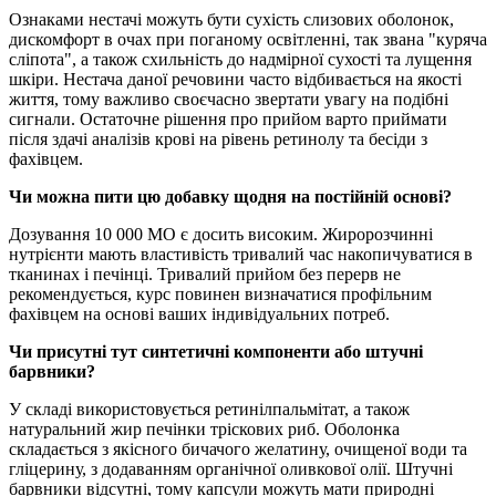
Ознаками нестачі можуть бути сухість слизових оболонок,
дискомфорт в очах при поганому освітленні, так звана "куряча
сліпота", а також схильність до надмірної сухості та лущення
шкіри. Нестача даної речовини часто відбивається на якості
життя, тому важливо своєчасно звертати увагу на подібні
сигнали. Остаточне рішення про прийом варто приймати
після здачі аналізів крові на рівень ретинолу та бесіди з
фахівцем.
Чи можна пити цю добавку щодня на постійній основі?
Дозування 10 000 МО є досить високим. Жиророзчинні
нутрієнти мають властивість тривалий час накопичуватися в
тканинах і печінці. Тривалий прийом без перерв не
рекомендується, курс повинен визначатися профільним
фахівцем на основі ваших індивідуальних потреб.
Чи присутні тут синтетичні компоненти або штучні
барвники?
У складі використовується ретинілпальмітат, а також
натуральний жир печінки тріскових риб. Оболонка
складається з якісного бичачого желатину, очищеної води та
гліцерину, з додаванням органічної оливкової олії. Штучні
барвники відсутні, тому капсули можуть мати природні