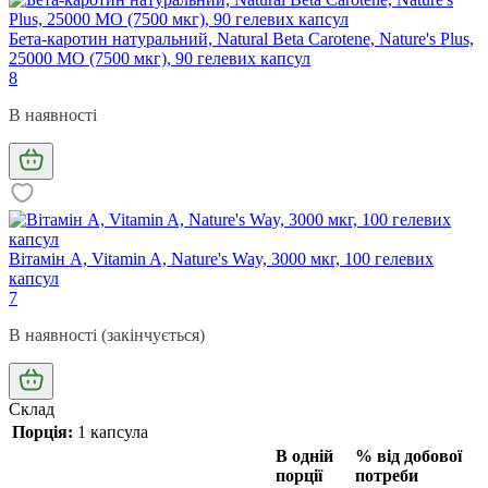
Бета-каротин натуральний, Natural Beta Carotene, Nature's Plus,
25000 МО (7500 мкг), 90 гелевих капсул
8
В наявності
Вітамін A, Vitamin A, Nature's Way, 3000 мкг, 100 гелевих
капсул
7
В наявності (закінчується)
Склад
Порція:
1 капсула
В одній
% від добової
порції
потреби