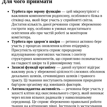
Для чого приймати
Турбота про зорову функцію
— цей мікронутрієнт є
важливим компонентом родопсину, особливого білка в
сітківці ока, який бере участь у сприйнятті світла.
Достатня кількість даної речовини сприяє збереженню
гостроти зору, особливо в умовах недостатнього
освітлення або при частій роботі за монітором
комп'ютера.
Турбота про здоров'я шкіри
— ретинол активно бере
участь у процесах оновлення клітин епідермісу.
Присутність нутрієнта сприяє природному
відлущуванню ороговілих частинок і синтезу
структурних компонентів, що сприятливо позначається
на гладкості шкіри та її рівномірному тоні.
Захисні функції організму
— даний нутрієнт відіграє
важливу роль у збереженні цілісності слизових оболонок
дихальних шляхів, сечовивідних шляхів і травного
тракту. Ці тканини виступають первинним природним
бар'єром організму від зовнішніх факторів.
Антиоксидантна активність
— речовина бере участь у
захисті клітин від окислювального стресу, який виникає
через вплив вільних радикалів у навколишньому
середовищі. Це сприяє збереженню правильної роботи
тканин на клітинному рівні. Інструкція із застосування.