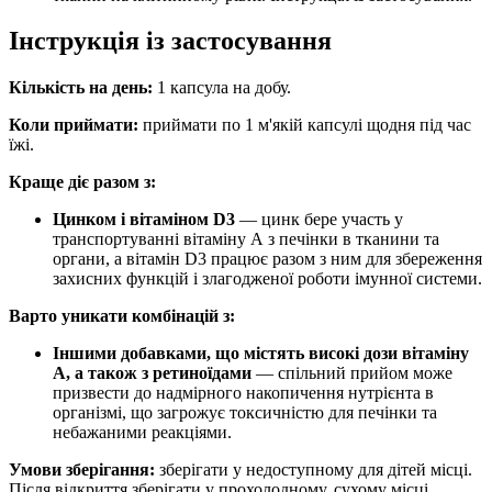
Інструкція із застосування
Кількість на день:
1 капсула на добу.
Коли приймати:
приймати
по 1 м'якій капсулі щодня під час
їжі.
Краще діє разом з:
Цинком і вітаміном D3
— цинк бере участь у
транспортуванні вітаміну А з печінки в тканини та
органи, а вітамін D3 працює разом з ним для збереження
захисних функцій і злагодженої роботи імунної системи.
Варто уникати комбінацій з:
Іншими добавками, що містять високі дози вітаміну
А, а також з ретиноїдами
— спільний прийом може
призвести до надмірного накопичення нутрієнта в
організмі, що загрожує токсичністю для печінки та
небажаними реакціями.
Умови зберігання:
зберігати
у недоступному для дітей місці.
Після відкриття зберігати у прохолодному, сухому місці.