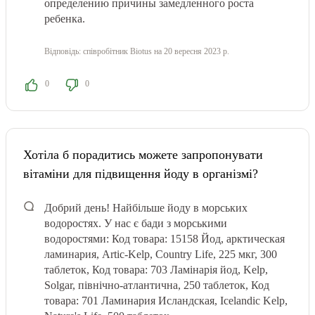
определению причины замедленного роста
ребенка.
Відповідь:
співробітник Biotus
на 20 вересня 2023 р.
0
0
Хотіла б порадитись можете запропонувати
вітаміни для підвищення йоду в організмі?
Добрий день! Найбільше йоду в морських
водоростях. У нас є бади з морськими
водоростями:
Код товара: 15158 Йод, арктическая
ламинария, Artic-Kelp, Country Life, 225 мкг, 300
таблеток, Код товара: 703 Ламінарія йод, Kelp,
Solgar, північно-атлантична, 250 таблеток, Код
товара: 701 Ламинария Исландская, Icelandic Kelp,