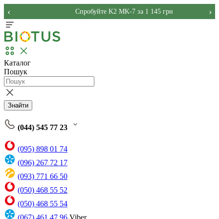
‹
›
Спробуйте K2 MK-7 за 1 145 грн
Каталог
Пошук
Знайти
(044) 545 77 23
(095) 898 01 74
(096) 267 72 17
(093) 771 66 50
(050) 468 55 52
(050) 468 55 54
(067) 461 47 96
Viber