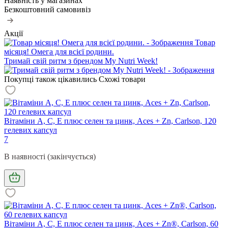
Наявність у магазинах
Безкоштовний самовивіз
Акції
Товар
місяця! Омега для всієї родини.
Тримай свій ритм з брендом My Nutri Week!
Покупці також цікавились
Схожі товари
Вітаміни А, С, Е плюс селен та цинк, Aces + Zn, Carlson, 120
гелевих капсул
7
В наявності (закінчується)
Вітаміни А, С, Е плюс селен та цинк, Aces + Zn®, Carlson, 60