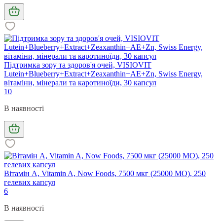
Підтримка зору та здоров'я очей, VISIOVIT
Lutein+Blueberry+Extract+Zeaxanthin+AE+Zn, Swiss Energy,
вітаміни, мінерали та каротиноїди, 30 капсул
10
В наявності
Вітамін А, Vitamin A, Now Foods, 7500 мкг (25000 МО), 250
гелевих капсул
6
В наявності