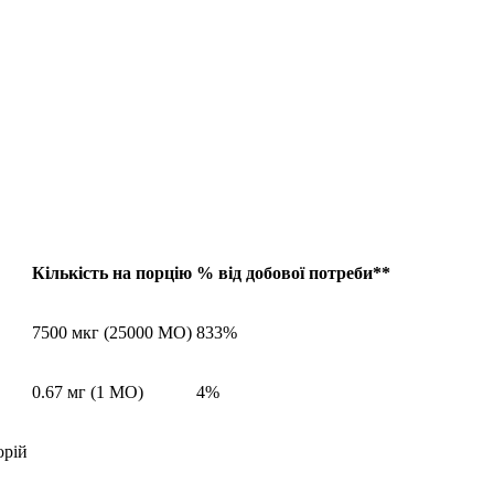
Кількість на порцію
% від добової потреби**
7500 мкг (25000 МО)
833%
0.67 мг (1 МО)
4%
орій