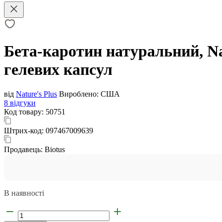
Бета-каротин натуральний, Nat
гелевих капсул
від
Nature's Plus
Вироблено:
США
8 відгуки
Код товару:
50751
Штрих-код:
097467009639
Продавець:
Biotus
В наявності