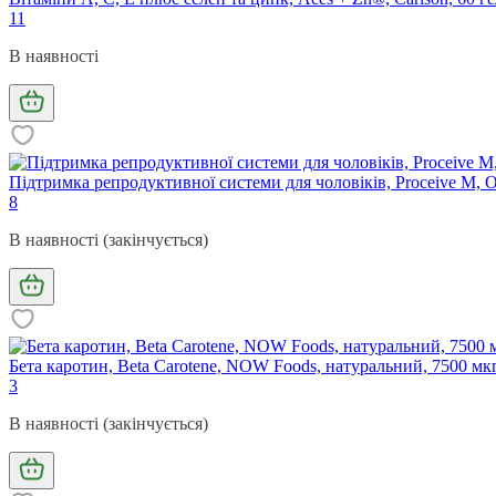
11
В наявності
Підтримка репродуктивної системи для чоловіків, Proceive M, O
8
В наявності (закінчується)
Бета каротин, Beta Carotene, NOW Foods, натуральний, 7500 мк
3
В наявності (закінчується)