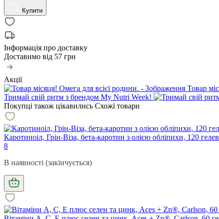
Купити
Інформація про доставку
Доставимо від
57 грн
Акції
Товар міс
Тримай свій ритм з брендом My Nutri Week!
Покупці також цікавились
Схожі товари
Каротиноіл, Грін-Віза, бета-каротин з олією обліпихи, 120 геле
8
В наявності (закінчується)
Вітаміни А, С, Е плюс селен та цинк, Aces + Zn®, Carlson, 60 г