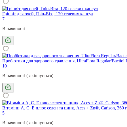
Грінвіт для очей, Грін-Віза, 120 гелевих капсул
7
В наявності
Пробіотики для здорового травлення, UltraFlora Regular/Bactiol E
10
В наявності (закінчується)
Вітаміни А, С, Е плюс селен та цинк, Aces + Zn®, Carlson, 360 
5
В наявності (закінчується)