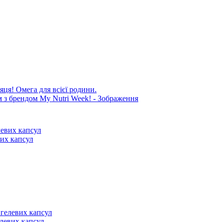
яця! Омега для всієї родини.
вих капсул
елевих капсул