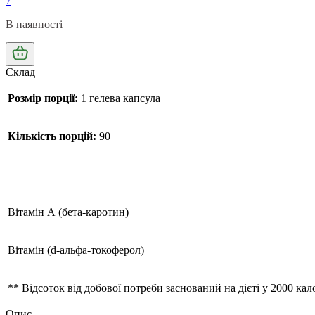
7
В наявності
Склад
Розмір порції:
1 гелева капсула
Кількість порцій:
90
Вітамін А (бета-каротин)
Вітамін (d-альфа-токоферол)
** Відсоток від добової потреби заснований на дієті у 2000 кал
Опис