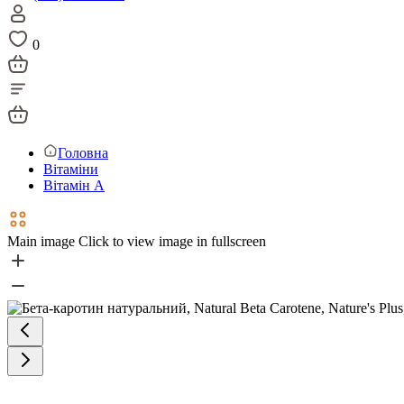
0
Головна
Вітаміни
Вітамін А
Main image
Click to view image in fullscreen