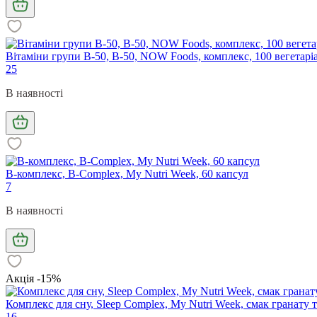
Вітаміни групи В-50, B-50, NOW Foods, комплекс, 100 вегетарі
25
В наявності
B-комплекс, B-Complex, My Nutri Week, 60 капсул
7
В наявності
Акція -15%
Комплекс для сну, Sleep Complex, My Nutri Week, смак гранату т
16