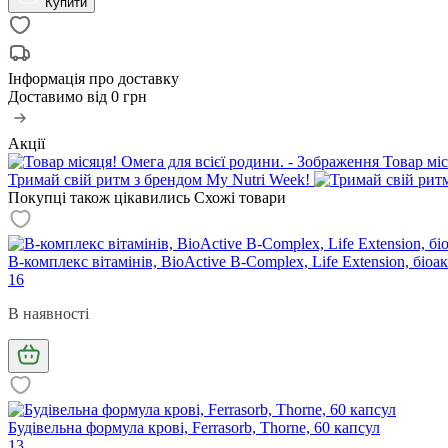
Купити
Інформація про доставку
Доставимо від
0 грн
Акції
Товар міс
Тримай свій ритм з брендом My Nutri Week!
Покупці також цікавились
Схожі товари
В-комплекс вітамінів, BioActive B-Complex, Life Extension, біо
16
В наявності
Будівельна формула крові, Ferrasorb, Thorne, 60 капсул
13