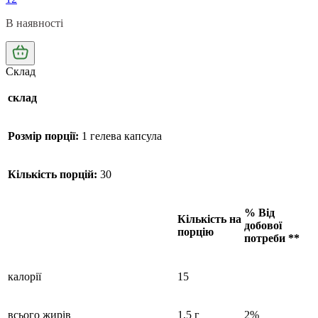
В наявності
Склад
склад
Розмір порції:
1 гелева капсула
Кількість порцій:
30
% Від
Кількість на
добової
порцію
потреби **
калорії
15
всього жирів
1,5 г
2%