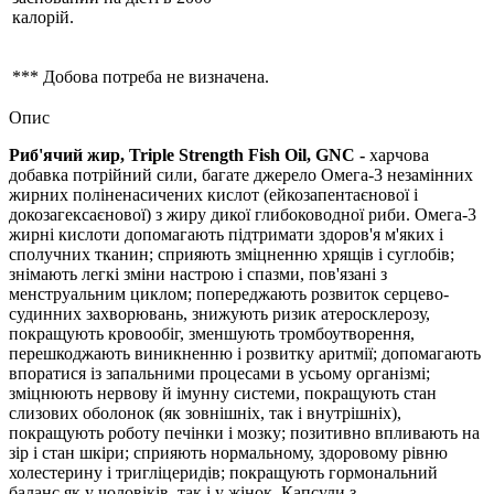
калорій.
*** Добова потреба не визначена.
Опис
Риб'ячий жир, Triple Strength Fish Oil, GNC -
харчова
добавка потрійний сили, багате джерело Омега-3 незамінних
жирних поліненасичених кислот (ейкозапентаєнової і
докозагексаєнової) з жиру дикої глибоководної риби. Омега-3
жирні кислоти допомагають підтримати здоров'я м'яких і
сполучних тканин; сприяють зміцненню хрящів і суглобів;
знімають легкі зміни настрою і спазми, пов'язані з
менструальним циклом; попереджають розвиток серцево-
судинних захворювань, знижують ризик атеросклерозу,
покращують кровообіг, зменшують тромбоутворення,
перешкоджають виникненню і розвитку аритмії; допомагають
впоратися із запальними процесами в усьому організмі;
зміцнюють нервову й імунну системи, покращують стан
слизових оболонок (як зовнішніх, так і внутрішніх),
покращують роботу печінки і мозку; позитивно впливають на
зір і стан шкіри; сприяють нормальному, здоровому рівню
холестерину і тригліцеридів; покращують гормональний
баланс як у чоловіків, так і у жінок. Капсули з