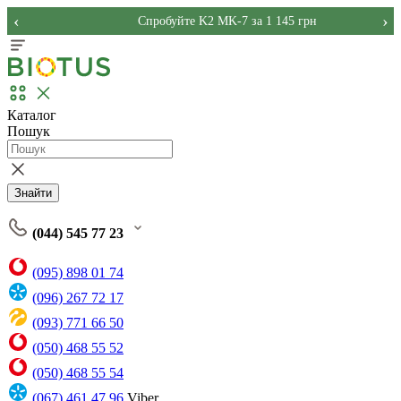
‹
›
Спробуйте K2 MK-7 за 1 145 грн
Каталог
Пошук
Знайти
(044) 545 77 23
(095) 898 01 74
(096) 267 72 17
(093) 771 66 50
(050) 468 55 52
(050) 468 55 54
(067) 461 47 96
Viber