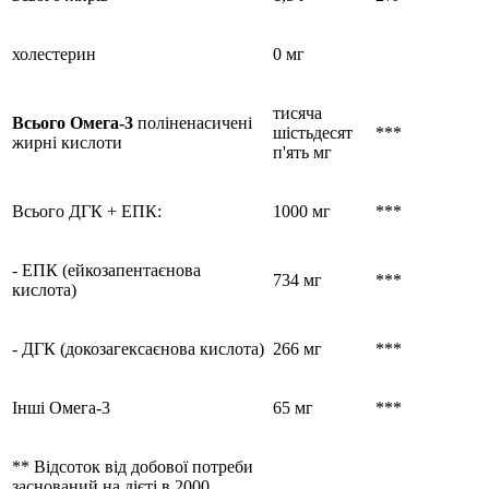
холестерин
0 мг
тисяча
Всього Омега-3
поліненасичені
шістьдесят
***
жирні кислоти
п'ять мг
Всього ДГК + ЕПК:
1000 мг
***
- ЕПК (ейкозапентаєнова
734 мг
***
кислота)
- ДГК (докозагексаєнова кислота)
266 мг
***
Інші Омега-3
65 мг
***
** Відсоток від добової потреби
заснований на дієті в 2000