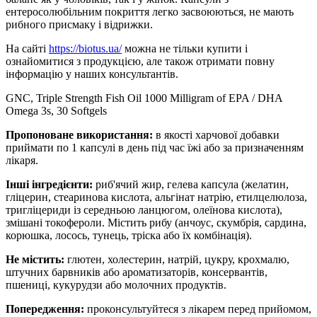
ентеросолюбільним покриття легко засвоюються, не мають
рибного присмаку і відрижки.
На сайті
https://biotus.ua/
можна не тільки купити і
ознайомитися з продукцією, але також отримати повну
інформацію у наших консультантів.
GNC, Triple Strength Fish Oil 1000 Milligram of EPA / DHA
Omega 3s, 30 Softgels
Пропоноване використання:
в якості харчової добавки
приймати по 1 капсулі в день під час їжі або за призначенням
лікаря.
Інші інгредієнти:
риб'ячий жир, гелева капсула (желатин,
гліцерин, стеаринова кислота, альгінат натрію, етилцелюлоза,
тригліцериди із середньою ланцюгом, олеїнова кислота),
змішані токофероли. Містить рибу (анчоус, скумбрія, сардина,
корюшка, лосось, тунець, тріска або їх комбінація).
Не містить:
глютен, холестерин, натрій, цукру, крохмалю,
штучних барвників або ароматизаторів, консервантів,
пшениці, кукурудзи або молочних продуктів.
Попередження:
проконсультуйтеся з лікарем перед прийомом,