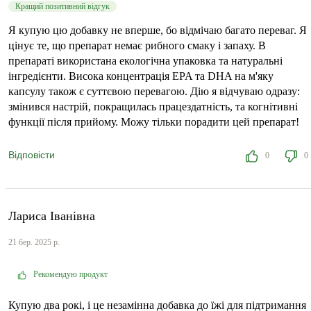
Кращий позитивний відгук
Я купую цю добавку не вперше, бо відмічаю багато переваг. Я
цінує те, що препарат немає рибного смаку і запаху. В
препараті використана екологічна упаковка та натуральні
інгредієнти. Висока концентрація EPA та DHA на м'яку
капсулу також є суттєвою перевагою. Дію я відчуваю одразу:
змінився настрій, покращилась працездатність, та когнітивні
функції після прийому. Можу тільки порадити цей препарат!
Відповісти
0
0
Лариса Іванівна
21 бер. 2025 р.
Рекомендую продукт
Купую два рокі, і це незамінна добавка до їжі для підтримання