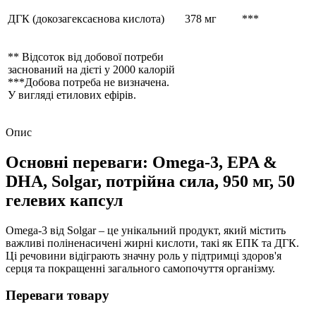
ДГК (докозагексаєнова кислота)
378 мг
***
** Відсоток від добової потреби
заснований на дієті у 2000 калорій
***Добова потреба не визначена.
У вигляді етилових ефірів.
Опис
Основні переваги: Omega-3, EPA &
DHA, Solgar, потрійна сила, 950 мг, 50
гелевих капсул
Omega-3 від Solgar – це унікальний продукт, який містить
важливі поліненасичені жирні кислоти, такі як ЕПК та ДГК.
Ці речовини відіграють значну роль у підтримці здоров'я
серця та покращенні загального самопочуття організму.
Переваги товару