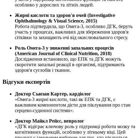
особливо у дорослих та літніх людей.
Жирні кислоти та здоров'я очей (Investigative
Ophthalmology & Visual Science, 2015)
Робота підтвердила, що Омега-3, особливо ДГК, беруть
участь у процесах, важливих для збереження здоров'я
сітківки та захищають очі від окислювального стресу.
Роль Омега-3 у зниженні запальних процесів
(American Journal of Clinical Nutrition, 2018)
Дослідження встановило, що ЕПК та ДГК можуть
скоротити запальні реакції в організмі, підтримають
здоров'я суглобів і тканин.
Відгуки експертів
Доктор Сьюзан Картер, кардіолог
«Омега-3 жирні кислоти, такі як ЕПК та ДГК, є
важливим компонентом дієти для піклування про стан
серцево-судинної системи».
Доктор Майкл Рейєс, невролог
«ДГК відіграє ключову роль у підтримці роботи мозку та
когнітивних функцій, особливо у літньому віці. Цей
продукт є ідеальним вибором для тих, хто піклується