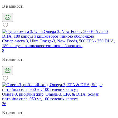
В наявності
Супер омега 3, Ultra Omega-3, Now Foods, 500 EPA / 250 DHA,
180 капсул з кишковорозчинною оболонкою
8
В наявності
Омега-3, риб'ячий жир, Omega-3, EPA & DHA, Solgar,
потрійна сила, 950 мг, 100 гелевих капсул
26
В наявності