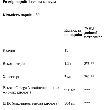
Розмір порції:
1 гелева капсула
Кількість порцій:
50
% від
Кількість
добової
на порцію
потреби**
Калорії
15
Всього жирів
1,5 г
2% **
Холестерин
5 мг
2% **
Всього Omega 3 поліненасичених
950 мг
***
жирних кислот †:
ЕПК (ейкозапентаєнова кислота)
504 мг
***