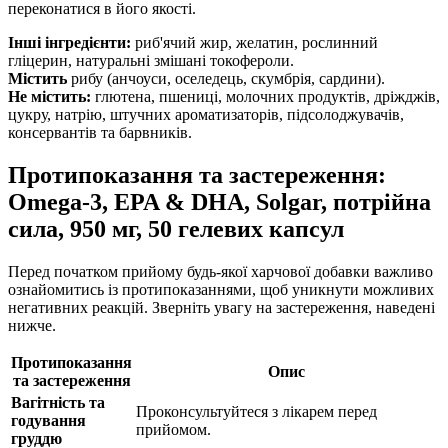
переконатися в його якості.
Інші інгредієнти:
риб'ячий жир, желатин, рослинний
гліцерин, натуральні змішані токофероли.
Містить
рибу (анчоуси, оселедець, скумбрія, сардини).
Не містить:
глютена, пшениці, молочних продуктів, дріжджів,
цукру, натрію, штучних ароматизаторів, підсолоджувачів,
консервантів та барвників.
Протипоказання та застереження:
Omega-3, EPA & DHA, Solgar, потрійна
сила, 950 мг, 50 гелевих капсул
Перед початком прийому будь-якої харчової добавки важливо
ознайомитись із протипоказаннями, щоб уникнути можливих
негативних реакцій. Зверніть увагу на застереження, наведені
нижче.
Протипоказання
Опис
та застереження
Вагітність та
Проконсультуйтеся з лікарем перед
годування
прийомом.
груддю