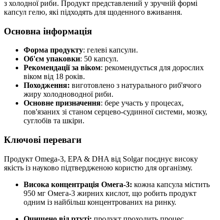
з холодної риби. Продукт представлений у зручній формі
капсул гелю, які підходять для щоденного вживання.
Основна інформація
Форма продукту
: гелеві капсули.
Об'єм упаковки
: 50 капсул.
Рекомендації за віком
: рекомендується для дорослих
віком від 18 років.
Походження:
виготовлено з натурального риб'ячого
жиру холодноводної риби.
Основне призначення
: бере участь у процесах,
пов'язаних зі станом серцево-судинної системи, мозку,
суглобів та шкіри.
Ключові переваги
Продукт Omega-3, EPA & DHA від Solgar поєднує високу
якість із науково підтвердженою користю для організму.
Висока концентрація Омега-3:
кожна капсула містить
950 мг Омега-3 жирних кислот, що робить продукт
одним із найбільш концентрованих на ринку.
Очищено від ртуті:
продукт проходить процес