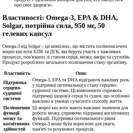
про своє здоров'я».
Властивості: Omega-3, EPA & DHA,
Solgar, потрійна сила, 950 мг, 50
гелевих капсул
Omega-3 від Solgar – це комплекс, що містить поліненасичені
жирні кислоти ЕПК та ДГК, які беруть участь у важливих
процесах, пов'язаних зі станом серця, мозку, шкіри та суглобів.
Продукт розроблено загального поліпшення стану організму.
Властивість
Опис
Omega-3, EPA та DHA відіграють важливу роль
Підтримка
у підтримці оптимального стану серцево-
серцево-
судинної системи. Ці компоненти сприяють
судинної
підтримці здоров'я серця та судин, що особливо
системи
важливо в умовах сучасного способу життя.
Поліпшення
Ці жирні кислоти мають важливе значення для
функції
роботи мозку, сприяючи підтримці когнітивних
мозку та
функцій. Підтримка оптимального рівня
когнітивних
Omega-3 може бути корисною для уваги,
здібностей
пам'яті та розумових процесів.