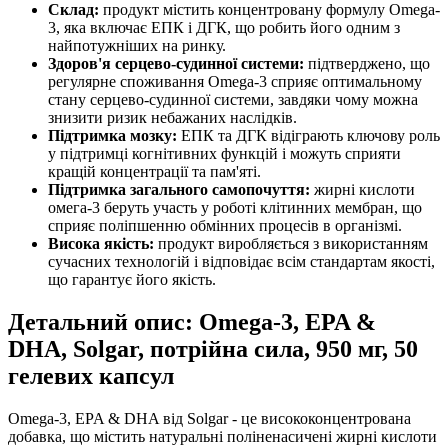
Склад:
продукт містить концентровану формулу Omega-
3, яка включає ЕПК і ДГК, що робить його одним з
найпотужніших на ринку.
Здоров'я серцево-судинної системи:
підтверджено, що
регулярне споживання Omega-3 сприяє оптимальному
стану серцево-судинної системи, завдяки чому можна
знизити ризик небажаних наслідків.
Підтримка мозку:
ЕПК та ДГК відіграють ключову роль
у підтримці когнітивних функцій і можуть сприяти
кращій концентрації та пам'яті.
Підтримка загального самопочуття:
жирні кислоти
омега-3 беруть участь у роботі клітинних мембран, що
сприяє поліпшенню обмінних процесів в організмі.
Висока якість:
продукт виробляється з використанням
сучасних технологій і відповідає всім стандартам якості,
що гарантує його якість.
Детальний опис: Omega-3, EPA &
DHA, Solgar, потрійна сила, 950 мг, 50
гелевих капсул
Omega-3, EPA & DHA від Solgar - це висококонцентрована
добавка, що містить натуральні поліненасичені жирні кислоти