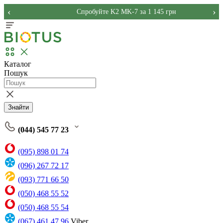
‹
›
Спробуйте K2 MK-7 за 1 145 грн
Каталог
Пошук
Знайти
(044) 545 77 23
(095) 898 01 74
(096) 267 72 17
(093) 771 66 50
(050) 468 55 52
(050) 468 55 54
(067) 461 47 96
Viber