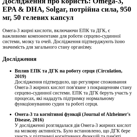
Дослідження про користь: Omega-3,
EPA & DHA, Solgar, потрійна сила, 950
мг, 50 гелевих капсул
Омега-3 жирні кислоти, включаючи ЕПК та ДГК, є
важливими компонентами для роботи серцево-судинної
системи, мозку та очей. Дослідження підтверджують їхню
значимість для загального стану організму.
Дослідження
Вплив ЕПК та ДГК на роботу серця (Circulation,
2019)
Дослідження підтвердило, що регулярне споживання
Омега-3 жирних кислот пов'язане з покращенням стану
серцево-судинної системи. ЕПК та ДГК беруть участь у
процесах, які нададуть підтримку нормальному
функціонуванню судин та роботі серця.
Омега-3 та когнітивні функції (Journal of Alzheimer's
Disease, 2016)
У дослідженні розглядалася дія Омега-3 жирних кислот
на мозкову активність. Було встановлено, що ДГК бере
участь у підтримці когнітивних функцій та пам'яті,