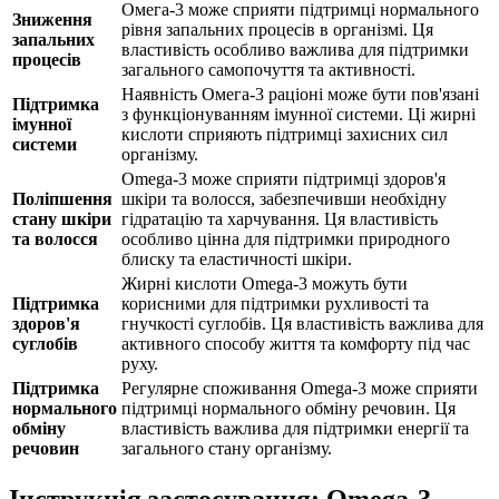
Омега-3 може сприяти підтримці нормального
Зниження
рівня запальних процесів в організмі. Ця
запальних
властивість особливо важлива для підтримки
процесів
загального самопочуття та активності.
Наявність Омега-3 раціоні може бути пов'язані
Підтримка
з функціонуванням імунної системи. Ці жирні
імунної
кислоти сприяють підтримці захисних сил
системи
організму.
Omega-3 може сприяти підтримці здоров'я
Поліпшення
шкіри та волосся, забезпечивши необхідну
стану шкіри
гідратацію та харчування. Ця властивість
та волосся
особливо цінна для підтримки природного
блиску та еластичності шкіри.
Жирні кислоти Omega-3 можуть бути
Підтримка
корисними для підтримки рухливості та
здоров'я
гнучкості суглобів. Ця властивість важлива для
суглобів
активного способу життя та комфорту під час
руху.
Підтримка
Регулярне споживання Omega-3 може сприяти
нормального
підтримці нормального обміну речовин. Ця
обміну
властивість важлива для підтримки енергії та
речовин
загального стану організму.
Інструкція застосування: Omega-3,