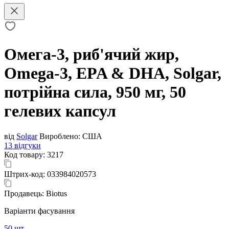
Омега-3, риб'ячий жир,
Omega-3, EPA & DHA, Solgar,
потрійна сила, 950 мг, 50
гелевих капсул
від
Solgar
Вироблено:
США
13 відгуки
Код товару:
3217
Штрих-код:
033984020573
Продавець:
Biotus
Варіанти фасування
50 шт.