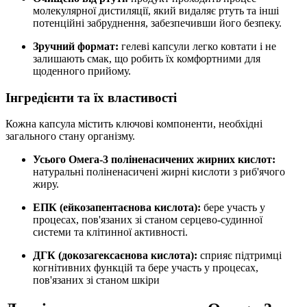
молекулярної дистиляції, який видаляє ртуть та інші
потенційні забруднення, забезпечивши його безпеку.
Зручний формат:
гелеві капсули легко ковтати і не
залишають смак, що робить їх комфортними для
щоденного прийому.
Інгредієнти та їх властивості
Кожна капсула містить ключові компоненти, необхідні
загального стану організму.
Усього Омега-3 поліненасичених жирних кислот:
натуральні поліненасичені жирні кислоти з риб'ячого
жиру.
ЕПК (ейкозапентаєнова кислота):
бере участь у
процесах, пов'язаних зі станом серцево-судинної
системи та клітинної активності.
ДГК (докозагексаєнова кислота):
сприяє підтримці
когнітивних функцій та бере участь у процесах,
пов'язаних зі станом шкіри