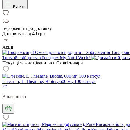
Купити
Інформація про доставку
Доставимо від
49 грн
Акції
Товар міс
Тримай свій ритм з брендом My Nutri Week!
Покупці також цікавились
Схожі товари
L-теанін, L-Theanine, Biotus, 600 мг, 100 капсул
27
В наявності
Магній гліцинат, Magnesium (glycinate), Pure Encapsulations, для з