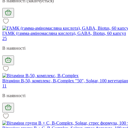
В наявності (закінчується)
ГАМК (гамма-аміномасляна кислота), GABA, Biotus, 60 капсул
25
В наявності
Вітаміни В-50, комплекс, B-Complex "50", Solgar, 100 вегетаріа
11
В наявності