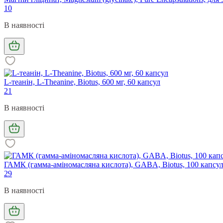
10
В наявності
L-теанін, L-Theanine, Biotus, 600 мг, 60 капсул
21
В наявності
ГАМК (гамма-аміномасляна кислота), GABA, Biotus, 100 капсу
29
В наявності