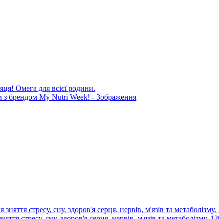
яця! Омега для всієї родини.
няття стресу, сну, здоров'я серця, нервів, м'язів та метаболізму, 1