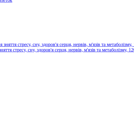
блеток
няття стресу, сну, здоров'я серця, нервів, м'язів та метаболізму, 1