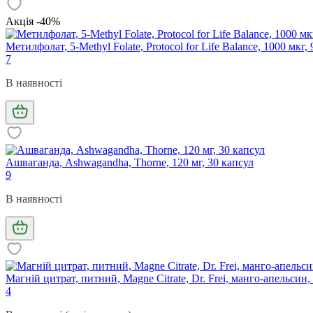
Акція -40%
Метилфолат, 5-Methyl Folate, Protocol for Life Balance, 1000 мкг
7
В наявності
Ашваганда, Ashwagandha, Thorne, 120 мг, 30 капсул
9
В наявності
Магній цитрат, питний, Magne Citrate, Dr. Frei, манго-апельсин,
4