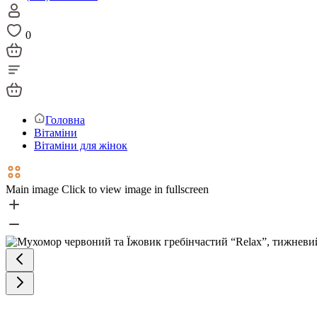
0
Головна
Вітаміни
Вітаміни для жінок
Main image
Click to view image in fullscreen