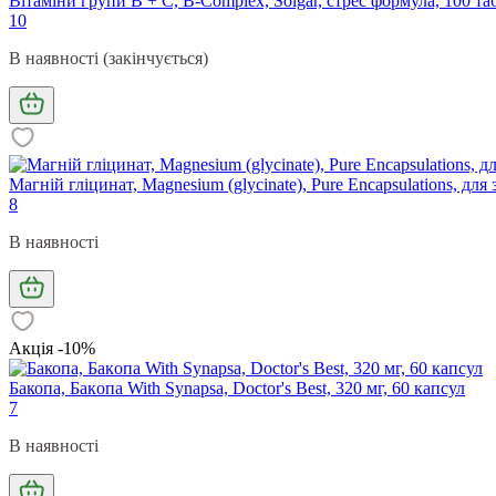
Вітаміни групи В + С, B-Complex, Solgar, стрес формула, 100 та
10
В наявності (закінчується)
Магній гліцинат, Magnesium (glycinate), Pure Encapsulations, для з
8
В наявності
Акція -10%
Бакопа, Бaкoпa With Synapsa, Doctor's Best, 320 мг, 60 капсул
7
В наявності