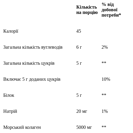
% від
Кількість
добової
на порцію
потреби*
Калорії
45
Загальна кількість вуглеводів
6 г
2%
Загальна кількість цукрів
5 г
**
Включає 5 г доданих цукрів
10%
Білок
5 г
**
Натрій
20 мг
1%
Морський колаген
5000 мг
**