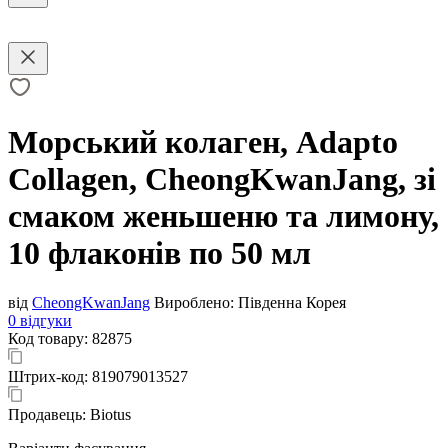
Морський колаген, Adapto
Collagen, CheongKwanJang, зі
смаком женьшеню та лимону,
10 флаконів по 50 мл
від
CheongKwanJang
Вироблено:
Південна Корея
0 відгуки
Код товару:
82875
Штрих-код:
819079013527
Продавець:
Biotus