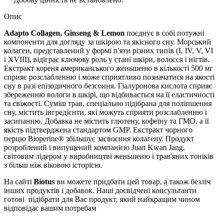
Опис
Adapto Collagen, Ginseng & Lemon
поєднує в собі потужні
компоненти для догляду за шкірою та якісного сну. Морський
колаген, представлений у формі п'яти різних типів (I, IV, V, VI
і XVIII), відіграє ключову роль у стані шкіри, волосся і нігтів.
Екстракт кореня американського женьшеню в кількості 500 мг
сприяє розслабленню і може сприятливо позначатися на якості
сну в разі епізодичного безсоння. Гіалуронова кислота сприяє
збереженню вологи в шкірі, що відбивається на її еластичності
та свіжості. Суміш трав, спеціально підібрана для поліпшення
сну, містить інгредієнти, які можуть сприяти розслабленню і
засипанню. Добавка не містить глютену, кофеїну та ГМО, а її
якість підтверджена стандартом GMP. Екстракт чорного
перцю Bioperine® збільшує засвоєння колагену. Продукт
розроблений і випущений компанією Juan Kwan Jang,
світовим лідером у виробництві женьшеню і трав'яних тоніків
з більш ніж віковою історією.
На сайті
Biotus
ви можете придбати цей товар, а також безліч
інших продуктів і добавок. Наші досвідчені консультанти
готові підібрати для Вас продукт, який найкращим чином
відповідає вашим потребам