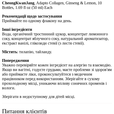
CheongKwanJang
, Adapto Collagen, Ginseng & Lemon, 10
Bottles, 1.69 fl oz (50 ml) Each
Рекомендації щодо застосування
Приймайте по одному флакону на день.
Інші інгредієнти
Вода, органічний тростинний цукор, концентрат лимонного
соку, концентрат яблучного соку, натуральний ароматизатор,
екстракт ванілі, глікозиди стевії (з листя стевії).
Містить
: тилапію, тайланду.
Попередження
Уважно перевіряйте кожен інгредієнт на алергію та взаємодію.
Якщо ви вагітні, годуєте грудьми, маєте проблеми зі здоров'ям
або приймаєте ліки, проконсультуйтеся з медичним
працівником перед використанням. Зберігайте в сухому
прохолодному місці, уникаючи впливу сонячних променів і
вологи.
Зберігати в недоступному для дітей місці.
Питання клієнтів