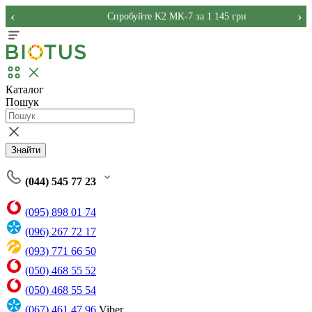
‹
›
Спробуйте K2 MK-7 за 1 145 грн
Каталог
Пошук
Знайти
(044) 545 77 23
(095) 898 01 74
(096) 267 72 17
(093) 771 66 50
(050) 468 55 52
(050) 468 55 54
(067) 461 47 96
Viber