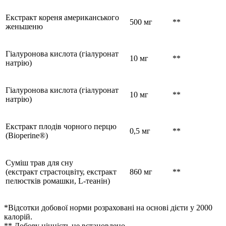
Екстракт кореня американського
500 мг
**
женьшеню
Гіалуронова кислота (гіалуронат
10 мг
**
натрію)
Гіалуронова кислота (гіалуронат
10 мг
**
натрію)
Екстракт плодів чорного перцю
0,5 мг
**
(Bioperine®)
Суміш трав для сну
(екстракт страстоцвіту, екстракт
860 мг
**
пелюстків ромашки, L-теанін)
*Відсотки добової норми розраховані на основі дієти у 2000
калорій.
** Добову цінність не встановлено.