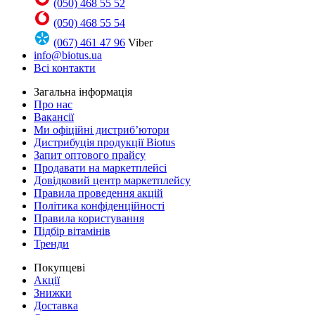
(050) 468 55 52
(050) 468 55 54
(067) 461 47 96
Viber
info@biotus.ua
Всі контакти
Загальна інформація
Про нас
Вакансії
Ми офіційні дистриб’ютори
Дистрибуція продукції Biotus
Запит оптового прайсу
Продавати на маркетплейсі
Довідковий центр маркетплейсу
Правила проведення акцій
Політика конфіденційності
Правила користування
Підбір вітамінів
Тренди
Покупцеві
Акції
Знижки
Доставка