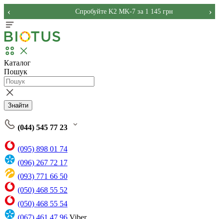
‹
›
Спробуйте K2 MK-7 за 1 145 грн
Каталог
Пошук
Знайти
(044) 545 77 23
(095) 898 01 74
(096) 267 72 17
(093) 771 66 50
(050) 468 55 52
(050) 468 55 54
(067) 461 47 96
Viber