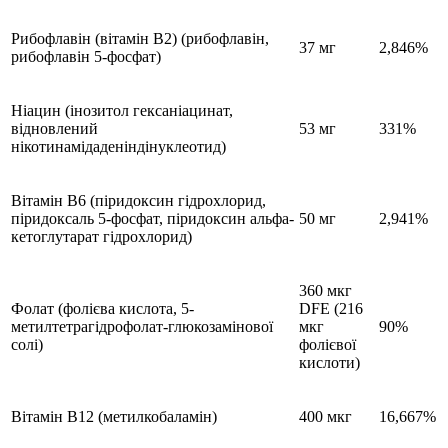
Рибофлавін (вітамін В2) (рибофлавін,
37 мг
2,846%
рибофлавін 5-фосфат)
Ніацин (інозитол гексаніацинат,
відновлений
53 мг
331%
нікотинамідаденіндінуклеотид)
Вітамін B6 (піридоксин гідрохлорид,
піридоксаль 5-фосфат, піридоксин альфа-
50 мг
2,941%
кетоглутарат гідрохлорид)
360 мкг
Фолат (фолієва кислота, 5-
DFE (216
метилтетрагідрофолат-глюкозамінової
мкг
90%
солі)
фолієвої
кислоти)
Вітамін B12 (метилкобаламін)
400 мкг
16,667%