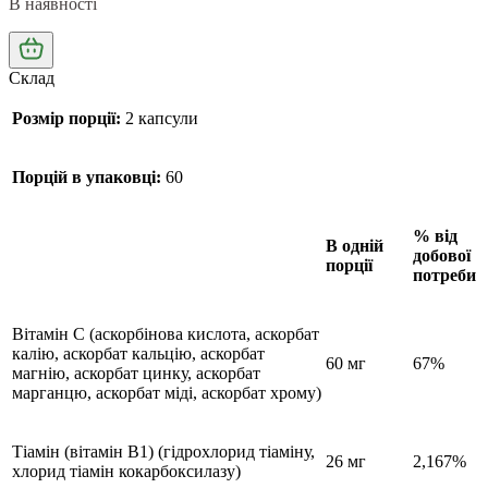
В наявності
Склад
Розмір порції:
2 капсули
Порцій в упаковці:
60
% від
В одній
добової
порції
потреби
Вітамін С (аскорбінова кислота, аскорбат
калію, аскорбат кальцію, аскорбат
60 мг
67%
магнію, аскорбат цинку, аскорбат
марганцю, аскорбат міді, аскорбат хрому)
Тіамін (вітамін В1) (гідрохлорид тіаміну,
26 мг
2,167%
хлорид тіамін кокарбоксилазу)