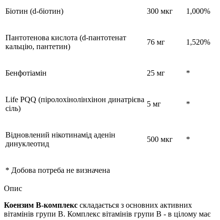
Біотин (d-біотин)
300 мкг
1,000%
Пантотенова кислота (d-пантотенат
76 мг
1,520%
кальцію, пантетин)
Бенфотіамін
25 мг
*
Life PQQ (піролохінолінхінон динатрієва
5 мг
*
сіль)
Відновлений нікотинамід аденін
500 мкг
*
динуклеотид
* Добова потреба не визначена
Опис
Коензим B-комплекс
складається з основних активних
вітамінів групи В. Комплекс вітамінів групи В - в цілому має