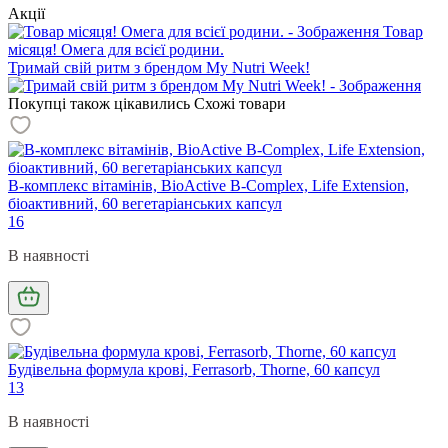
Акції
Товар
місяця! Омега для всієї родини.
Тримай свій ритм з брендом My Nutri Week!
Покупці також цікавились
Схожі товари
В-комплекс вітамінів, BioActive B-Complex, Life Extension,
біоактивний, 60 вегетаріанських капсул
16
В наявності
Будівельна формула крові, Ferrasorb, Thorne, 60 капсул
13
В наявності