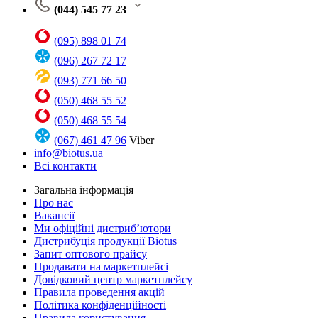
(044) 545 77 23
(095) 898 01 74
(096) 267 72 17
(093) 771 66 50
(050) 468 55 52
(050) 468 55 54
(067) 461 47 96
Viber
info@biotus.ua
Всі контакти
Загальна інформація
Про нас
Вакансії
Ми офіційні дистриб’ютори
Дистрибуція продукції Biotus
Запит оптового прайсу
Продавати на маркетплейсі
Довідковий центр маркетплейсу
Правила проведення акцій
Політика конфіденційності
Правила користування