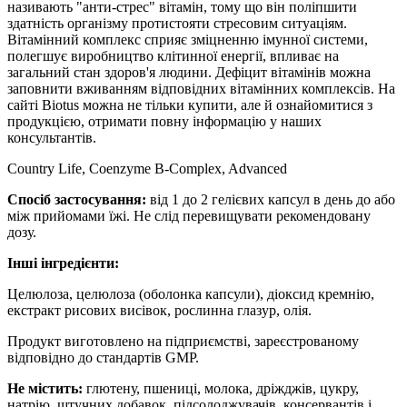
називають "анти-стрес" вітамін, тому що він поліпшити
здатність організму протистояти стресовим ситуаціям.
Вітамінний комплекс сприяє зміцненню імунної системи,
полегшує виробництво клітинної енергії, впливає на
загальний стан здоров'я людини. Дефіцит вітамінів можна
заповнити вживанням відповідних вітамінних комплексів.
На
сайті Biotus можна не тільки купити, але й ознайомитися з
продукцією, отримати повну інформацію у наших
консультантів.
Country Life, Coenzyme B-Complex, Advanced
Спосіб застосування:
від 1 до 2 гелієвих капсул в день до або
між прийомами їжі. Не слід перевищувати рекомендовану
дозу.
Інші інгредієнти:
Целюлоза, целюлоза (оболонка капсули), діоксид кремнію,
екстракт рисових висівок, рослинна глазур, олія.
Продукт виготовлено на підприємстві, зареєстрованому
відповідно до стандартів GMP.
Не містить:
глютену, пшениці, молока, дріжджів, цукру,
натрію, штучних добавок, підсолоджувачів, консервантів і