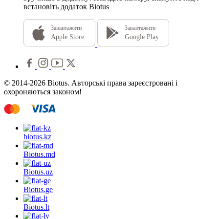
встановіть додаток Biotus
Завантажити
Завантажити
Apple Store
Google Play
© 2014-2026 Biotus. Авторські права зареєстровані і
охороняються законом!
biotus.
kz
Biotus.
md
Biotus.
uz
Biotus.
ge
Biotus.
lt