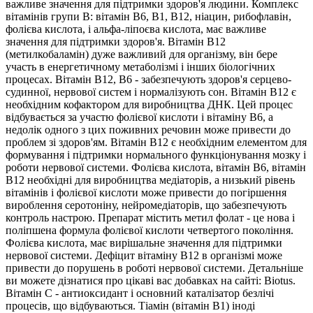
важливе значення для підтримки здоров'я людини. Комплекс
вітамінів групи В: вітамін В6, В1, В12, ніацин, рибофлавін,
фолієва кислота, і альфа-ліпоєва кислота, має важливе
значення для підтримки здоров'я. Вітамін В12
(метилкобаламін) дуже важливий для організму, він бере
участь в енергетичному метаболізмі і інших біологічних
процесах. Вітамін В12, В6 - забезпечують здоров'я серцево-
судинної, нервової систем і нормалізують сон. Вітамін B12 є
необхідним кофактором для виробництва ДНК. Цей процес
відбувається за участю фолієвої кислоти і вітаміну В6, а
недолік одного з цих поживних речовин може привести до
проблем зі здоров'ям. Вітамін В12 є необхідним елементом для
формування і підтримки нормального функціонування мозку і
роботи нервової системи. Фолієва кислота, вітамін В6, вітамін
В12 необхідні для виробництва медіаторів, а низький рівень
вітамінів і фолієвої кислоти може привести до погіршення
вироблення серотоніну, нейромедіаторів, що забезпечують
контроль настрою. Препарат містить метил фолат - це нова і
поліпшена формула фолієвої кислоти четвертого покоління.
Фолієва кислота, має вирішальне значення для підтримки
нервової системи. Дефіцит вітаміну В12 в організмі може
привести до порушень в роботі нервової системи. Детальніше
ви можете дізнатися про цікаві вас добавках на сайті: Biotus.
Вітамін С - антиоксидант і основний каталізатор безлічі
процесів, що відбуваються. Тіамін (вітамін В1) іноді