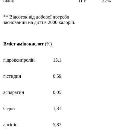
білок
11 г
22%
** Відсоток від добової потреби
заснований на дієті в 2000 калорій.
Вміст амінокислот
(%)
гідроксипролін
13,1
гістидин
0,59
аспарагин
0,05
Серін
1,31
аргінін
5,87