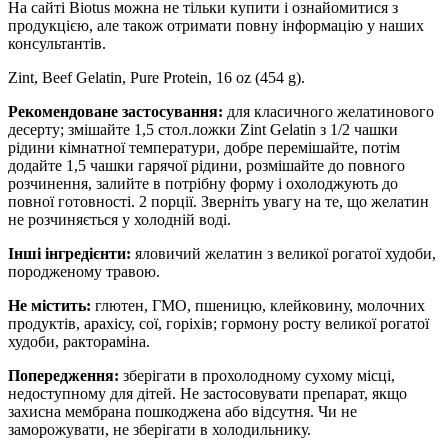
На сайті Biotus можна не тільки купити і ознайомитися з
продукцією, але також отримати повну інформацію у наших
консультантів.
Zint, Beef Gelatin, Pure Protein, 16 oz (454 g).
Рекомендоване застосування:
для класичного желатинового
десерту; змішайте 1,5 стол.ложки Zint Gelatin з 1/2 чашки
рідини кімнатної температури, добре перемішайте, потім
додайте 1,5 чашки гарячої рідини, розмішайте до повного
розчинення, залийте в потрібну форму і охолоджують до
повної готовності. 2 порції. Зверніть увагу на те, що желатин
не розчиняється у холодній воді.
Інші інгредієнти:
яловичий желатин з великої рогатої худоби,
породженому травою.
Не містить:
глютен, ГМО, пшеницю, клейковину, молочних
продуктів, арахісу, сої, горіхів; гормону росту великої рогатої
худоби, рактораміна.
Попередження:
зберігати в прохолодному сухому місці,
недоступному для дітей. Не застосовувати препарат, якщо
захисна мембрана пошкоджена або відсутня. Чи не
заморожувати, не зберігати в холодильнику.