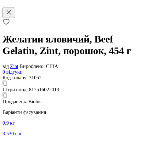
Желатин яловичий, Beef
Gelatin, Zint, порошок, 454 г
від
Zint
Вироблено:
США
0 відгуки
Код товару:
31052
Штрих-код:
817516022019
Продавець:
Biotus
Варіанти фасування
0,9 кг
3 530 грн