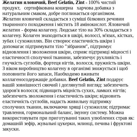
Желатин яловичий, Beef Gelatin, Zint
-
100% чистий
продукт,
сертифікована кошерна
харчова добавка з
натуральним смаком, добре поглинається організмом.
Желатин яловичий складається з суміші білкових речовин
тваринного походження і містить 18 амінокислот. Яловичий
желатин - форма колагену. Людське тіло на 30% складається з
колагену. Колаген знаходиться в шкірі, волоссі, м'язах, кістках,
зубах і сухожиллях. Він створює еластичність шкіри і
допомагає підтримувати тіло "зібраним", підтримує
відновлення і зволоження шкіри, сприяє підтримці міцності і
еластичності сполучної тканини, забезпечує рухливість і
гнучкість суглобів, фортеця нігтів, волосся, пружність шкіри.
З віком виробництво колагену в організмі знижується і щоб
поповнити його запаси, Наобходимо вживати
коллагеносодержащіе добавки.
Beef Gelatin, Zint
подарує
вашій зовнішності сяючий і доглянутий вигляд: забезпечить
здоров'я волосся; підвищить міцність сухих, ламких нігтів;
забезпечить зволоження і еластичність шкіри; відновить
еластичність суглобів, надасть живильну підтримку
сполучних тканин, включаючи хрящі і сухожилля; підтримає
травлення, гормональний баланс, імунну систему. Можна
використовувати при приготуванні таких улюблених страв як:
домашній зефір, жувальні цукерки, млинці, печива і фруктові
закуски.