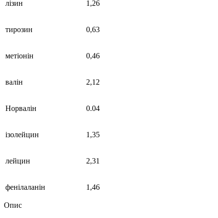
лізин
1,26
тирозин
0,63
метіонін
0,46
валін
2,12
Норвалін
0.04
ізолейцин
1,35
лейцин
2,31
фенілаланін
1,46
Опис