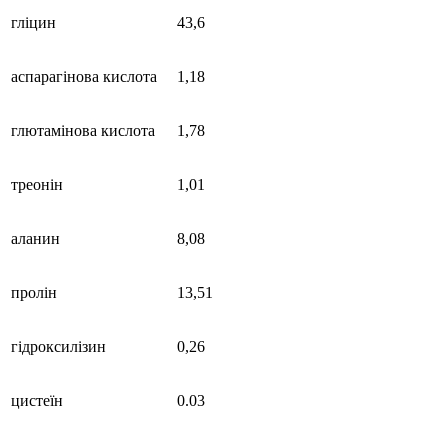
гліцин
43,6
аспарагінова кислота
1,18
глютамінова кислота
1,78
треонін
1,01
аланин
8,08
пролін
13,51
гідроксилізин
0,26
цистеїн
0.03