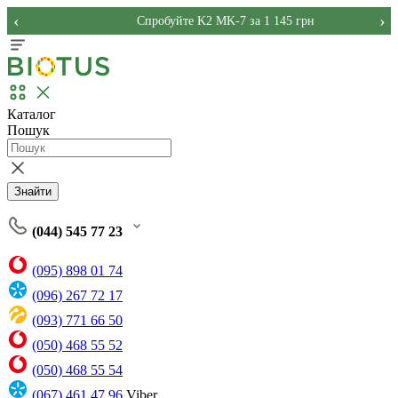
‹
›
Спробуйте K2 MK-7 за 1 145 грн
Каталог
Пошук
Знайти
(044) 545 77 23
(095) 898 01 74
(096) 267 72 17
(093) 771 66 50
(050) 468 55 52
(050) 468 55 54
(067) 461 47 96
Viber