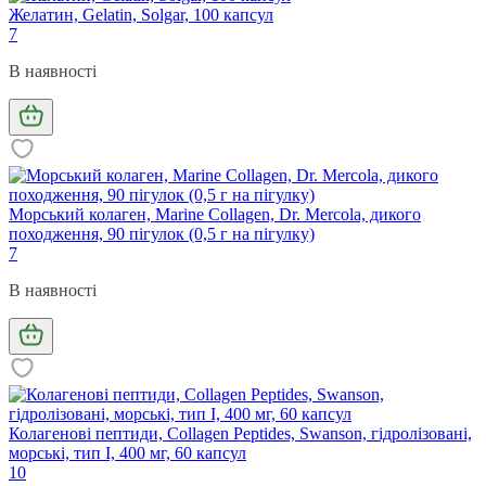
Желатин, Gelatin, Solgar, 100 капсул
7
В наявності
Морський колаген, Marine Collagen, Dr. Mercola, дикого
походження, 90 пігулок (0,5 г на пігулку)
7
В наявності
Колагенові пептиди, Collagen Peptides, Swanson, гідролізовані,
морські, тип I, 400 мг, 60 капсул
10