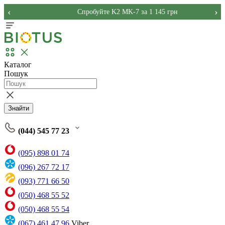
‹
›
Спробуйте K2 MK-7 за 1 145 грн
Каталог
Пошук
Знайти
(044) 545 77 23
(095) 898 01 74
(096) 267 72 17
(093) 771 66 50
(050) 468 55 52
(050) 468 55 54
(067) 461 47 96
Viber