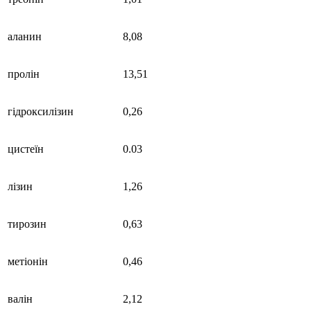
аланин
8,08
пролін
13,51
гідроксилізин
0,26
цистеїн
0.03
лізин
1,26
тирозин
0,63
метіонін
0,46
валін
2,12