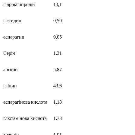
гідроксипролін
13,1
гістидин
0,59
аспарагин
0,05
Серін
1,31
аргінін
5,87
гліцин
43,6
аспарагінова кислота
1,18
глютамінова кислота
1,78
треонін
1,01