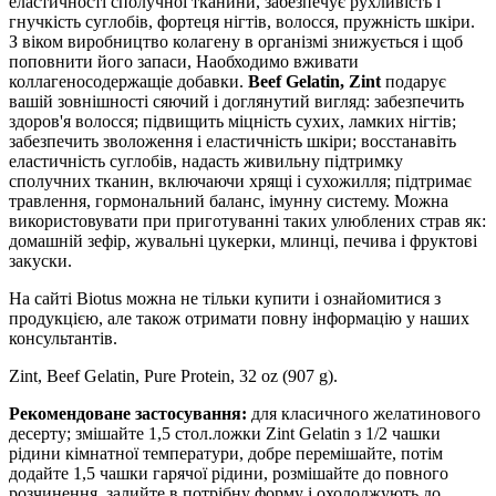
еластичності сполучної тканини, забезпечує рухливість і
гнучкість суглобів, фортеця нігтів, волосся, пружність шкіри.
З віком виробництво колагену в організмі знижується і щоб
поповнити його запаси, Наобходимо вживати
коллагеносодержащіе добавки.
Beef Gelatin, Zint
подарує
вашій зовнішності сяючий і доглянутий вигляд: забезпечить
здоров'я волосся; підвищить міцність сухих, ламких нігтів;
забезпечить зволоження і еластичність шкіри; восстанавіть
еластичність суглобів, надасть живильну підтримку
сполучних тканин, включаючи хрящі і сухожилля; підтримає
травлення, гормональний баланс, імунну систему. Можна
використовувати при приготуванні таких улюблених страв як:
домашній зефір, жувальні цукерки, млинці, печива і фруктові
закуски.
На сайті Biotus можна не тільки купити і ознайомитися з
продукцією, але також отримати повну інформацію у наших
консультантів.
Zint, Beef Gelatin, Pure Protein, 32 oz (907 g).
Рекомендоване застосування:
для класичного желатинового
десерту; змішайте 1,5 стол.ложки Zint Gelatin з 1/2 чашки
рідини кімнатної температури, добре перемішайте, потім
додайте 1,5 чашки гарячої рідини, розмішайте до повного
розчинення, залийте в потрібну форму і охолоджують до