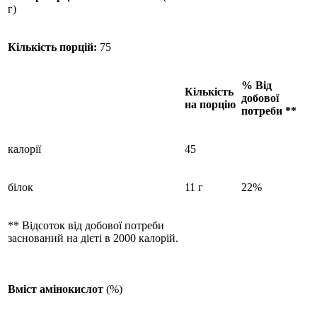
г)
Кількість порцій:
75
% Від
Кількість
добової
на порцію
потреби **
калорії
45
білок
11 г
22%
** Відсоток від добової потреби
заснований на дієті в 2000 калорій.
Вміст амінокислот
(%)