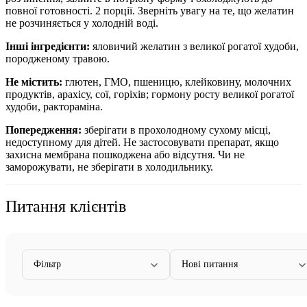
повної готовності. 2 порції. Зверніть увагу на те, що желатин
не розчиняється у холодній воді.
Інші інгредієнти:
яловичий желатин з великої рогатої худоби,
породженому травою.
Не містить:
глютен, ГМО, пшеницю, клейковину, молочних
продуктів, арахісу, сої, горіхів; гормону росту великої рогатої
худоби, рактораміна.
Попередження:
зберігати в прохолодному сухому місці,
недоступному для дітей. Не застосовувати препарат, якщо
захисна мембрана пошкоджена або відсутня. Чи не
заморожувати, не зберігати в холодильнику.
Питання клієнтів
Фільтр
Нові питання