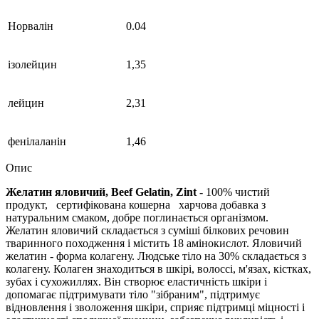
Норвалін
0.04
ізолейцин
1,35
лейцин
2,31
фенілаланін
1,46
Опис
Желатин яловичий, Beef Gelatin, Zint
-
100% чистий
продукт,
сертифікована кошерна
харчова добавка з
натуральним смаком, добре поглинається організмом.
Желатин яловичий складається з суміші білкових речовин
тваринного походження і містить 18 амінокислот. Яловичий
желатин - форма колагену. Людське тіло на 30% складається з
колагену. Колаген знаходиться в шкірі, волоссі, м'язах, кістках,
зубах і сухожиллях. Він створює еластичність шкіри і
допомагає підтримувати тіло "зібраним", підтримує
відновлення і зволоження шкіри, сприяє підтримці міцності і