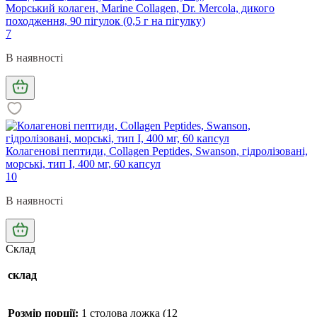
Морський колаген, Marine Collagen, Dr. Mercola, дикого
походження, 90 пігулок (0,5 г на пігулку)
7
В наявності
Колагенові пептиди, Collagen Peptides, Swanson, гідролізовані,
морські, тип I, 400 мг, 60 капсул
10
В наявності
Склад
склад
Розмір порції:
1 столова ложка (12