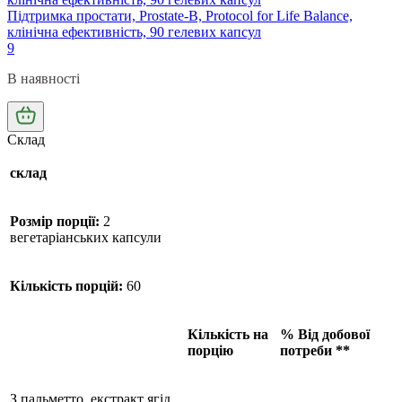
Підтримка простати, Prostate-B, Protocol for Life Balance,
клінічна ефективність, 90 гелевих капсул
9
В наявності
Склад
склад
Розмір порції:
2
вегетаріанських капсули
Кількість порцій:
60
Кількість на
% Від добової
порцію
потреби **
З пальметто, екстракт ягід,