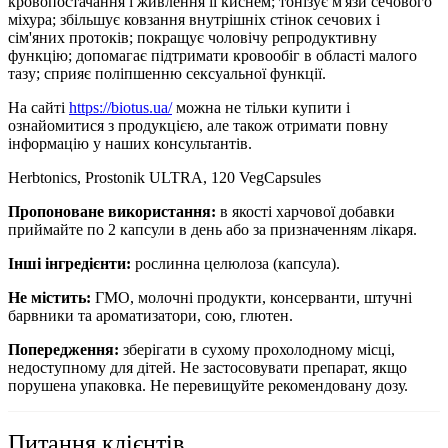
кровопостачання і живлення її киснем; тонізує м'язи сечового
міхура; збільшує ковзання внутрішніх стінок сечових і
сім'яних протоків; покращує чоловічу репродуктивну
функцію; допомагає підтримати кровообіг в області малого
тазу; сприяє поліпшенню сексуальної функції.
На сайті
https://biotus.ua/
можна не тільки купити і
ознайомитися з продукцією, але також отримати повну
інформацію у наших консультантів.
Herbtonics, Prostonik ULTRA, 120 VegCapsules
Пропоноване використання:
в
якості харчової добавки
приймайте по 2 капсули в день або за призначенням лікаря.
Інші інгредієнти:
рослинна целюлоза
(капсула).
Не містить:
ГМО, молочні продукти, консерванти, штучні
барвники та ароматизатори, сою, глютен.
Попередження:
зберігати в сухому прохолодному місці,
недоступному для дітей. Не застосовувати препарат, якщо
порушена упаковка. Не перевищуйте рекомендовану дозу.
Питання клієнтів