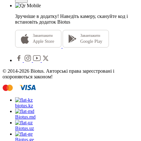
Зручніше в додатку!
Наведіть камеру, скануйте код і
встановіть додаток Biotus
Завантажити
Завантажити
Apple Store
Google Play
© 2014-2026 Biotus. Авторські права зареєстровані і
охороняються законом!
biotus.
kz
Biotus.
md
Biotus.
uz
Biotus.
ge