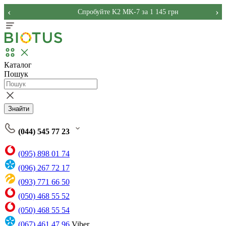
‹
›
Спробуйте K2 MK-7 за 1 145 грн
Каталог
Пошук
Знайти
(044) 545 77 23
(095) 898 01 74
(096) 267 72 17
(093) 771 66 50
(050) 468 55 52
(050) 468 55 54
(067) 461 47 96
Viber