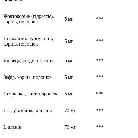
Жовтокорінь (гідрастіс),
5 мг
***
корінь, порошок
Посконник пурпурний,
5 мг
***
корінь, порошок
Ялівець, ягоди, порошок
5 мг
***
Зефір, корінь, порошок
5 мг
***
Петрушка, лист, порошок
5 мг
***
L- глутамінова кислота
70 мг
***
L-аланін
70 мг
***