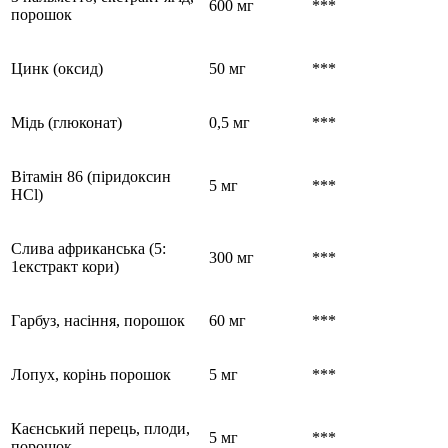
600 мг
***
порошок
Цинк (оксид)
50 мг
***
Мідь (глюконат)
0,5 мг
***
Вітамін 86 (піридоксин
5 мг
***
HCl)
Слива африканська (5:
300 мг
***
1екстракт кори)
Гарбуз, насіння, порошок
60 мг
***
Лопух, корінь порошок
5 мг
***
Каєнський перець, плоди,
5 мг
***
порошок