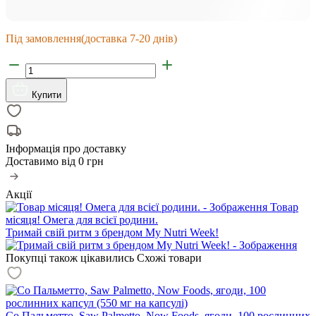
Під замовлення
(доставка 7-20 днів)
Купити
Інформація про доставку
Доставимо від
0 грн
Акції
Товар
місяця! Омега для всієї родини.
Тримай свій ритм з брендом My Nutri Week!
Покупці також цікавились
Схожі товари
Со Пальметто, Saw Palmetto, Now Foods, ягоди, 100 рослинних