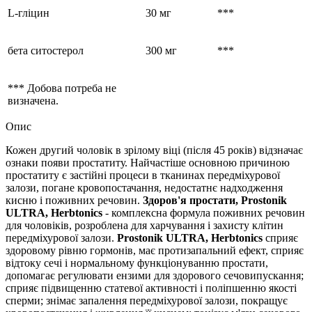
L-гліцин
30 мг
***
бета ситостерол
300 мг
***
*** Добова потреба не
визначена.
Опис
Кожен другий чоловік в зрілому віці (після 45 років) відзначає
ознаки появи простатиту. Найчастіше основною причиною
простатиту є застійні процеси в тканинах передміхурової
залози, погане кровопостачання, недостатнє надходження
кисню і поживних речовин.
Здоров'я простати, Prostonik
ULTRA, Herbtonics
- комплексна формула поживних речовин
для чоловіків, розроблена для харчування і захисту клітин
передміхурової залози.
Prostonik ULTRA, Herbtonics
сприяє
здоровому рівню гормонів, має протизапальний ефект, сприяє
відтоку сечі і нормальному функціонуванню простати,
допомагає регулювати ензими для здорового сечовипускання;
сприяє підвищенню статевої активності і поліпшенню якості
сперми; знімає запалення передміхурової залози, покращує