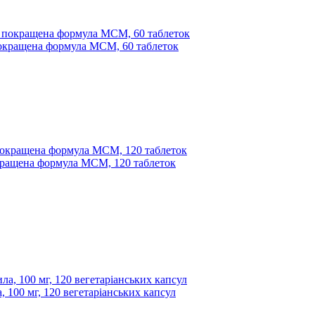
r, покращена формула МСМ, 60 таблеток
, покращена формула МСМ, 120 таблеток
, 100 мг, 120 вегетаріанських капсул