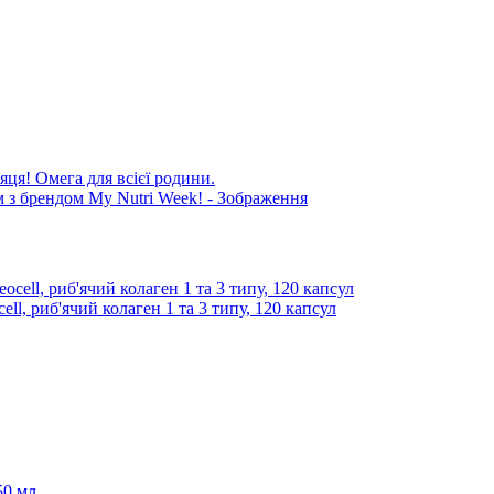
яця! Омега для всієї родини.
ll, риб'ячий колаген 1 та 3 типу, 120 капсул