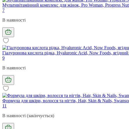
Мультивітамінний комплекс для жінок, Pro Woman, Progress Nutri
7
В наявності
Гіалуронова кислота рідка, Hyaluronic Acid, Now Foods, ягідний 
9
В наявності
Формула для шкіри, волосся та нігтів, Hair, Skin & Nails, Swans
11
В наявності (закінчується)