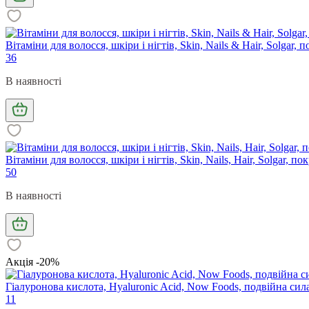
Вітаміни для волосся, шкіри і нігтів, Skin, Nails & Hair, Solga
36
В наявності
Вітаміни для волосся, шкіри і нігтів, Skin, Nails, Hair, Solgar
50
В наявності
Акція -20%
Гіалуронова кислота, Hyaluronic Acid, Now Foods, подвійна сила
11