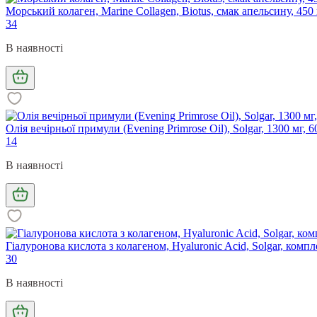
Морський колаген, Marine Collagen, Biotus, смак апельсину, 450
34
В наявності
Олія вечірньої примули (Evening Primrose Oil), Solgar, 1300 мг, 
14
В наявності
Гіалуронова кислота з колагеном, Hyaluronic Acid, Solgar, компл
30
В наявності