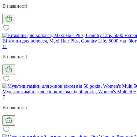
В наявності
Вітаміни для волосся, Maxi Hair Plus, Country Life, 5000 мкг біо
11
В наявності
Мультивітаміни для жінок віком від 50 років, Women's Multi 50+, 
7
В наявності