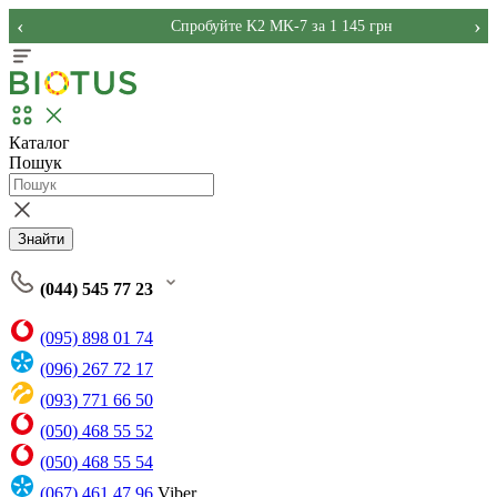
‹
›
Спробуйте K2 MK-7 за 1 145 грн
Каталог
Пошук
Знайти
(044) 545 77 23
(095) 898 01 74
(096) 267 72 17
(093) 771 66 50
(050) 468 55 52
(050) 468 55 54
(067) 461 47 96
Viber