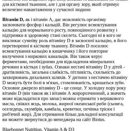
для кісткової тканини, але і для органу зору, який отримує
величезне навантаження у сучасної людини
Вітамін D,
як і вітамін А, дає можливість організму
засвоювати фосфор і кальцій. Він регулює всмоктування
кальцію для нормального росту, повноцінного розвитку і
підтримки в здоровому стані скелета. Сьогодні ні в кого не
викликає сумніву роль вітаміну D в засвоєнні кальцію, в його
перетворенні в кісткову тканину. Вітамін D посилює
всмоктування кальцію в кишечнику і його повторне
вилучення з ниркових канальців. Він також керує
ферментами, необхідними для відкладення мінеральних
речовин в кістках і зубах. Ознаки нестачі вітаміну D у дітей -
дратівливість, загальна слабкість, пітливість, схильність до
захворювань дихальних шляхів. У дитини з нестачею вітаміну
D можуть бути болі в м'язах, стомлюваність, кришаться зуби.
Основне джерело вітаміну D - це сонце. У холодну пору року
вітамін D (він також як і вітамін А жиророзчинний, а значить
може відкладатися про запас) можна отримати з вершкового
масла, свіжих яєць, молока, жирної океанської риби (сьомга,
оселедець, скумбрія, камбала, креветки, печінка тріски і
риб'ячий жир).
Для отримання більш докладної консультації
ви можете звернутися до менеджера на сайт Biotus.
Bluebonnet Nutrition, Vitamin A & D3