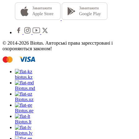
Завантажити
Завантажити
Apple Store
Google Play
© 2014-2026 Biotus. Авторські права зареєстровані і
охороняються законом!
biotus.
kz
Biotus.
md
Biotus.
uz
Biotus.
ge
Biotus.
lt
Biotus.
lv