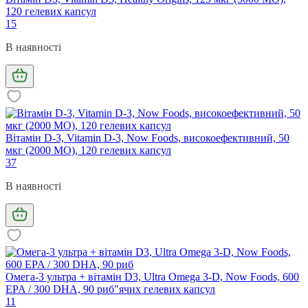
120 гелевих капсул
15
В наявності
Вітамін D-3, Vitamin D-3, Now Foods, високоефективний, 50
мкг (2000 МО), 120 гелевих капсул
37
В наявності
Омега-3 ультра + вітамін D3, Ultra Omega 3-D, Now Foods, 600
EPA / 300 DHA, 90 риб"ячих гелевих капсул
11