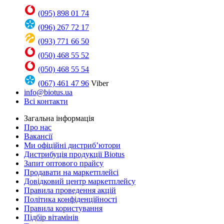
(095) 898 01 74
(096) 267 72 17
(093) 771 66 50
(050) 468 55 52
(050) 468 55 54
(067) 461 47 96
Viber
info@biotus.ua
Всі контакти
Загальна інформація
Про нас
Вакансії
Ми офіційні дистриб’ютори
Дистрибуція продукції Biotus
Запит оптового прайсу
Продавати на маркетплейсі
Довідковий центр маркетплейсу
Правила проведення акцій
Політика конфіденційності
Правила користування
Підбір вітамінів