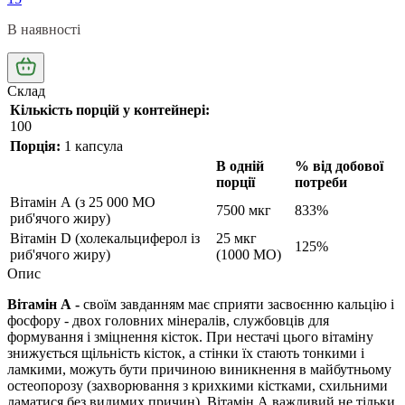
В наявності
Склад
Кількість порцій у контейнері:
100
Порція:
1 капсула
В одній
% від добової
порції
потреби
Вітамін А (з 25 000 МО
7500 мкг
833%
риб'ячого жиру)
Вітамін D (холекальциферол із
25 мкг
125%
риб'ячого жиру)
(1000 МО)
Опис
Вітамін А -
своїм завданням має сприяти засвоєнню кальцію і
фосфору - двох головних мінералів, службовців для
формування і зміцнення кісток. При нестачі цього вітаміну
знижується щільність кісток, а стінки їх стають тонкими і
ламкими, можуть бути причиною виникнення в майбутньому
остеопорозу (захворювання з крихкими кістками, схильними
ламатися без видимих причин). Вітамін А важливий не тільки