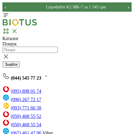
‹
›
Спробуйте K2 MK-7 за 1 145 грн
Каталог
Пошук
Знайти
(044) 545 77 23
(095) 898 01 74
(096) 267 72 17
(093) 771 66 50
(050) 468 55 52
(050) 468 55 54
(067) 461 47 96
Viber