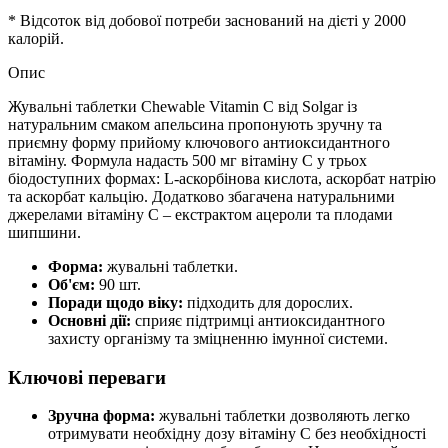
* Відсоток від добової потреби заснований на дієті у 2000
калорій.
Опис
Жувальні таблетки Chewable Vitamin C від Solgar із
натуральним смаком апельсина пропонують зручну та
приємну форму прийому ключового антиоксидантного
вітаміну. Формула надасть 500 мг вітаміну C у трьох
біодоступних формах: L-аскорбінова кислота, аскорбат натрію
та аскорбат кальцію. Додатково збагачена натуральними
джерелами вітаміну C – екстрактом ацероли та плодами
шипшини.
Форма:
жувальні таблетки.
Об'єм:
90 шт.
Поради щодо віку:
підходить для дорослих.
Основні дії:
сприяє підтримці антиоксидантного
захисту організму та зміцненню імунної системи.
Ключові переваги
Зручна форма:
жувальні таблетки дозволяють легко
отримувати необхідну дозу вітаміну C без необхідності