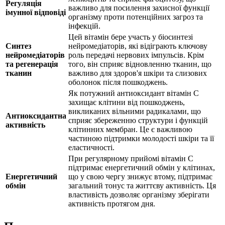
Регуляція
важливо для посилення захисної функції
імунної відповіді
організму проти потенційних загроз та
інфекцій.
Цей вітамін бере участь у біосинтезі
Синтез
нейромедіаторів, які відіграють ключову
нейромедіаторів
роль передачі нервових імпульсів. Крім
та регенерація
того, він сприяє відновленню тканин, що
тканин
важливо для здоров'я шкіри та слизових
оболонок після пошкоджень.
Як потужний антиоксидант вітамін C
захищає клітини від пошкоджень,
викликаних вільними радикалами, що
Антиоксидантна
сприяє збереженню структури і функцій
активність
клітинних мембран. Це є важливою
частиною підтримки молодості шкіри та її
еластичності.
При регулярному прийомі вітамін C
підтримає енергетичний обмін у клітинах,
Енергетичний
що у свою чергу знижує втому, підтримає
обмін
загальний тонус та життєву активність. Ця
властивість дозволяє організму зберігати
активність протягом дня.