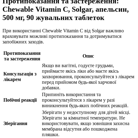
Протипоказання та застереження:
Chewable Vitamin C, Solgar, апельсин,
500 мг, 90 жувальних таблеток
При використанні Chewable Vitamin C від Solgar важливо
враховувати можливі протипоказання та дотримуватися
запобіжних заходів.
Протипоказання
Опис
та застереження
Якщо ви вагітні, годуєте грудьми,
приймаєте якісь ліки або маєте якісь
Консультація з
захворювання, проконсультуйтеся з лікарем
лікарем
перед прийомом будь-якої харчової
добавки.
Припиніть використання та
Побічні реакції
проконсультуйтеся з лікарем у разі
виникнення будь-яких побічних реакцій.
Зберігати у недоступному для дітей місці.
Зберігати за кімнатної температури. Не
Зберігання
використовувати, якщо зовнішня захисна
мембрана відсутня або пошкоджена
пляшки.