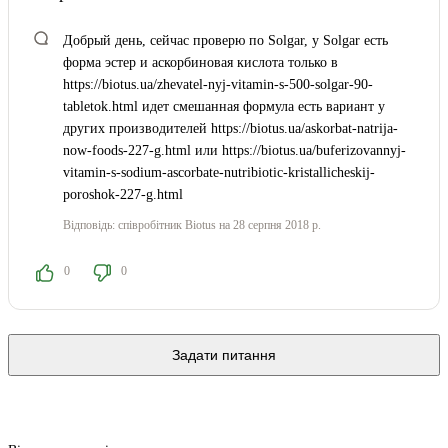
Добрый день, сейчас проверю по Solgar, у Solgar есть
форма эстер и аскорбиновая кислота только в
https://biotus.ua/zhevatel-nyj-vitamin-s-500-solgar-90-
tabletok.html идет смешанная формула есть вариант у
других производителей https://biotus.ua/askorbat-natrija-
now-foods-227-g.html или https://biotus.ua/buferizovannyj-
vitamin-s-sodium-ascorbate-nutribiotic-kristallicheskij-
poroshok-227-g.html
Відповідь:
співробітник Biotus
на 28 серпня 2018 р.
0
0
Задати питання