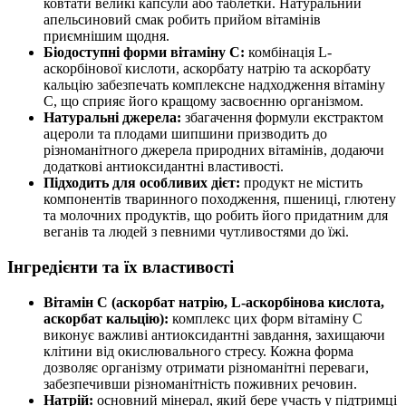
ковтати великі капсули або таблетки. Натуральний
апельсиновий смак робить прийом вітамінів
приємнішим щодня.
Біодоступні форми вітаміну C:
комбінація L-
аскорбінової кислоти, аскорбату натрію та аскорбату
кальцію забезпечать комплексне надходження вітаміну
C, що сприяє його кращому засвоєнню організмом.
Натуральні джерела:
збагачення формули екстрактом
ацероли та плодами шипшини призводить до
різноманітного джерела природних вітамінів, додаючи
додаткові антиоксидантні властивості.
Підходить для особливих дієт:
продукт не містить
компонентів тваринного походження, пшениці, глютену
та молочних продуктів, що робить його придатним для
веганів та людей з певними чутливостями до їжі.
Інгредієнти та їх властивості
Вітамін С (аскорбат натрію, L-аскорбінова кислота,
аскорбат кальцію):
комплекс цих форм вітаміну C
виконує важливі антиоксидантні завдання, захищаючи
клітини від окислювального стресу. Кожна форма
дозволяє організму отримати різноманітні переваги,
забезпечивши різноманітність поживних речовин.
Натрій:
основний мінерал, який бере участь у підтримці