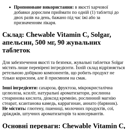
Пропоноване використання:
в якості харчової
добавки дорослим приймати по одній (1) таблетці до
двох разів на день, бажано під час їжі або за
призначенням лікаря.
Склад: Chewable Vitamin C, Solgar,
апельсин, 500 мг, 90 жувальних
таблеток
Для забезпечення якості та безпеки, жувальні таблетки Solgar
містять лише перевірені інгредієнти. Їхній склад відрізняється
ретельною добіркою компонентів, що робить продукт не
тільки корисним, але й приємним на смак.
Інші інгредієнти:
сахароза, фруктоза, мікрокристалічна
целюлоза, ксиліт, натуральні ароматизатори, рослинна
стеаринова кислота, діоксид кремнію, рослинний магнію
стеарат, ксантанова камедь, каррагинан, аннато (барвник).
Не містить:
глютену, пшениці, молочних продуктів, сої,
дріжджів, штучних ароматизаторів та консервантів.
Основні переваги: Chewable Vitamin C,