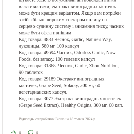
властивостями, екстракт виноградних кісточок
може бути кращим варіантом. Якщо вам потрібен
засіб з більш широким спектром впливу на
серцево-судинну систему і зниження тиску, часник
може бути ефективнішим
Код товара: 4883
Чеснок, Garlic, Nature's Way,
луковицы, 580 мг, 100 капсул
Код товара: 49694
Часник, Odorless Garlic, Now
Foods, без запаху, 100 гелевих капсул
Код товара: 31868
Чеснок, Garlic, Zhou Nutrition,
90 таблеток
Код товара: 29189
Экстракт виноградных
косточек, Grape Seed, Solaray, 200 мг, 60
вегетарианских капсул.
Код товара: 3077
Экстракт виноградных косточек
(Grape Seed Extract), Healthy Origins, 300 мг, 60 кап.
Відповідь:
співробітник Biotus
на 18 травня 2024 р.
0
0