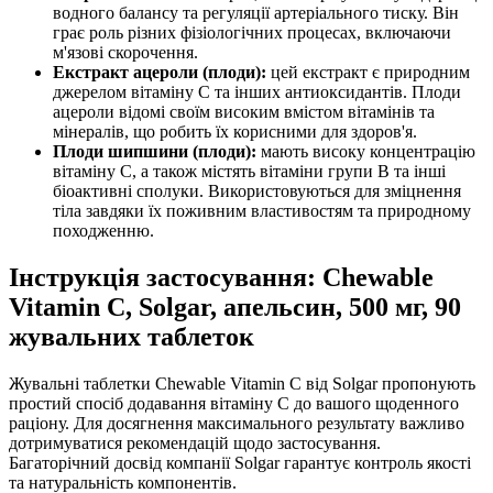
водного балансу та регуляції артеріального тиску. Він
грає роль різних фізіологічних процесах, включаючи
м'язові скорочення.
Екстракт ацероли (плоди):
цей екстракт є природним
джерелом вітаміну С та інших антиоксидантів. Плоди
ацероли відомі своїм високим вмістом вітамінів та
мінералів, що робить їх корисними для здоров'я.
Плоди шипшини (плоди):
мають високу концентрацію
вітаміну C, а також містять вітаміни групи B та інші
біоактивні сполуки. Використовуються для зміцнення
тіла завдяки їх поживним властивостям та природному
походженню.
Інструкція застосування: Chewable
Vitamin C, Solgar, апельсин, 500 мг, 90
жувальних таблеток
Жувальні таблетки Chewable Vitamin C від Solgar пропонують
простий спосіб додавання вітаміну C до вашого щоденного
раціону. Для досягнення максимального результату важливо
дотримуватися рекомендацій щодо застосування.
Багаторічний досвід компанії Solgar гарантує контроль якості
та натуральність компонентів.