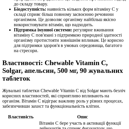
до складу товару.
Біодоступність:
наявність кількох форм вітаміну С у
складі сприяє більш повному засвоєнню речовини
організмом. Це дозволяє організму найбільш якісно
використовувати вітамін, що надходить.
Підтримка імунної системи:
регулярне вживання
вітаміну C пов'язані з підтримкою природної здатності
організму протистояти зовнішнім впливам. Це корисно
для підтримки здоров'я в умовах середовища, багатого
на стресори.
Властивості: Chewable Vitamin C,
Solgar, апельсин, 500 мг, 90 жувальних
таблеток
Жувальні таблетки Chewable Vitamin C від Solgar мають безліч
корисних властивостей, які сприятливо впливають на
організм. Вітамін C відіграє важливу роль у різних процесах,
забезпечивши захист та функціональність клітин.
Властивість
Опис
Вітамін C бере участь в активації функції
лейкоцитів та сприяє фагоцитозу, що