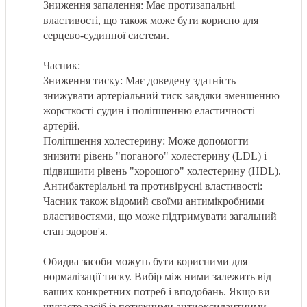
Зниження запалення: Має протизапальні
властивості, що також може бути корисно для
серцево-судинної системи.
Часник:
Зниження тиску: Має доведену здатність
знижувати артеріальний тиск завдяки зменшенню
жорсткості судин і поліпшенню еластичності
артерій.
Поліпшення холестерину: Може допомогти
знизити рівень "поганого" холестерину (LDL) і
підвищити рівень "хорошого" холестерину (HDL).
Антибактеріальні та противірусні властивості:
Часник також відомий своїми антимікробними
властивостями, що може підтримувати загальний
стан здоров'я.
Обидва засоби можуть бути корисними для
нормалізації тиску. Вибір між ними залежить від
ваших конкретних потреб і вподобань. Якщо ви
шукаєте засіб із потужними антиоксидантними