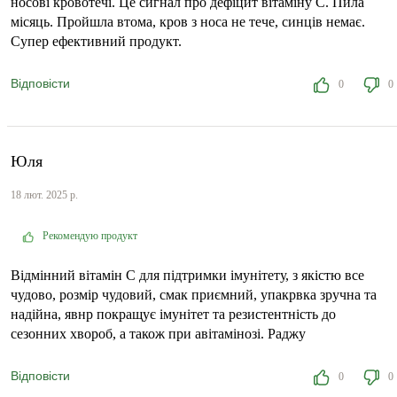
носові кровотечі. Це сигнал про дефіцит вітаміну С. Пила
місяць. Пройшла втома, кров з носа не тече, синців немає.
Супер ефективний продукт.
Відповісти
0
0
Юля
18 лют. 2025 р.
Рекомендую продукт
Відмінний вітамін С для підтримки імунітету, з якістю все
чудово, розмір чудовий, смак приємний, упакрвка зручна та
надійна, явнр покращує імунітет та резистентність до
сезонних хвороб, а також при авітамінозі. Раджу
Відповісти
0
0