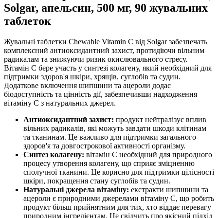
Solgar, апельсин, 500 мг, 90 жувальних
таблеток
Жувальні таблетки Chewable Vitamin C від Solgar забезпечать
комплексний антиоксидантний захист, протидіючи вільним
радикалам та знижуючи ризик окислювального стресу.
Вітамін C бере участь у синтезі колагену, який необхідний для
підтримки здоров'я шкіри, хрящів, суглобів та судин.
Додаткове включення шипшини та ацероли додає
біодоступність та цінність дії, забезпечивши надходження
вітаміну C з натуральних джерел.
Антиоксидантний захист:
продукт нейтралізує вплив
вільних радикалів, які можуть завдати шкоди клітинам
та тканинам. Це важливо для підтримки загального
здоров'я та довгострокової активності організму.
Синтез колагену:
вітамін C необхідний для природного
процесу утворення колагену, що сприяє зміцненню
сполучної тканини. Це корисно для підтримки цілісності
шкіри, покращення стану суглобів та судин.
Натуральні джерела вітаміну:
екстракти шипшини та
ацероли є природними джерелами вітаміну C, що робить
продукт більш прийнятним для тих, хто віддає перевагу
природним інгредієнтам. Це свідчить про якісний підхід