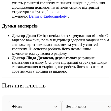
участь у синтезі колагену та захисті шкіри від старіння.
Дослідження пояснює, як вітамін сприяє підтримці
структури та функції шкіри.
Джерело:
Dermato-Endocrinology
.
Думки експертів
Доктор Джон Сміт, спеціаліст з харчування:
вітамін C
відіграє важливу роль у підтримці здоров'я завдяки своїм
антиоксидантним властивостям та участі у синтезі
колагену. Ці аспекти роблять його незамінним
компонентом сучасного раціону.
Доктор Лінда Джонсон, дерматолог:
регулярне
вживання вітаміну C сприяє підтримці структури шкіри
та гальмування її старіння, що робить його важливим
соратником у догляді за шкірою.
Питання клієнтів
Фільтр
Нові питання