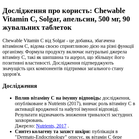
Дослідження про користь: Chewable
Vitamin C, Solgar, апельсин, 500 мг, 90
жувальних таблеток
Chewable Vitamin C від Solgar - це добавка, збагачена
вітаміном C, відома своєю сприятливою дією на різні функції
організму. Формула продукту включає натуральні джерела
вітаміну C, такі як шипшина та ацерол, що збільшує його
позитивні властивості. Дослідження підтверджують
значущість цих компонентів підтримки загального стану
здоров'я.
Дослідження
Вплив вітаміну C на імунну відповідь:
дослідження,
опубліковане в Nutrients (2017), вивчає роль вітаміну C в
активації вродженої та набутої імунної відповіді.
Результати відзначають зниження тривалості застудних
захворювань.
Джерело:
Nutrients, 2017
.
Синтез колагену та захист шкіри:
публікація в
"Dermato-Endocrinology" описує, як вітамін C бере