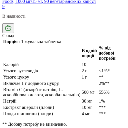
Foods, 1000 мг/15 мг, 90 вегетаріанських капсул
9
В наявності
Склад
Порція
:
1 жувальна таблетка
% від
В одній
добової
порції
потреби
Калорій
10
Усього вуглеводів
2 г
<1%*
Усього цукру
1 г
**
Включає 1 г доданого цукру.
2%**
Вітамін С
(аскорбат натрію, L-
500 мг
556%
аскорбінова кислота, аскорбат кальцію)
Натрій
30 мг
1%
Екстракт ацероли (плоди)
10 мг
***
Плоди шипшини (плоди)
4 мг
***
** Добову потребу не визначено.