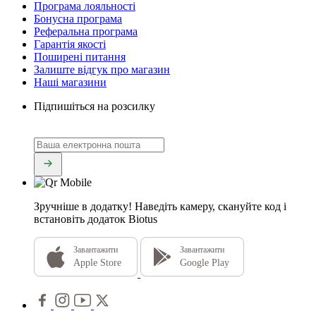
Програма лояльності
Бонусна програма
Реферальна програма
Гарантія якості
Поширені питання
Залиште відгук про магазин
Наші магазини
Підпишіться на розсилку
Зручніше в додатку!
Наведіть камеру, скануйте код і
встановіть додаток Biotus
Завантажити
Завантажити
Apple Store
Google Play