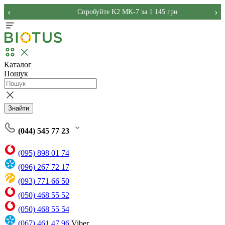
‹
›
Спробуйте K2 MK-7 за 1 145 грн
Каталог
Пошук
Знайти
(044) 545 77 23
(095) 898 01 74
(096) 267 72 17
(093) 771 66 50
(050) 468 55 52
(050) 468 55 54
(067) 461 47 96
Viber