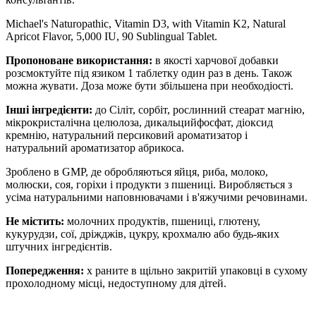
Michael's Naturopathic, Vitamin D3, with Vitamin K2, Natural
Apricot Flavor, 5,000 IU, 90 Sublingual Tablet.
Пропоноване використання:
в якості харчової добавки
розсмоктуйте під язиком 1 таблетку один раз в день. Також
можна жувати. Доза може бути збільшена при необходіості.
Інші інгредієнти:
до
Сіліт, сорбіт, рослинний стеарат магнію,
мікрокристалічна целюлоза, дикальцийфосфат, діоксид
кремнію, натуральний персиковий ароматизатор і
натуральний ароматизатор абрикоса.
Зроблено в GMP, де обробляються яйця, риба, молоко,
молюски, соя, горіхи і продукти з пшениці. Виробляється з
усіма натуральними наповнювачами і в'яжучими речовинами.
Не містить:
молочних продуктів, пшениці, глютену,
кукурудзи, сої, дріжджів, цукру, крохмалю або будь-яких
штучних інгредієнтів.
Попередження:
х
раните в щільно закритій упаковці в сухому
прохолодному місці,
недоступному для дітей.