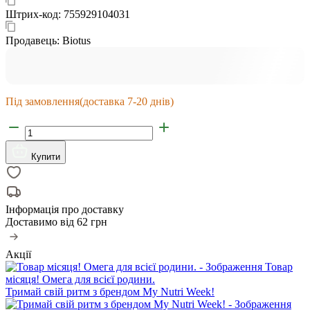
Штрих-код:
755929104031
Продавець:
Biotus
Під замовлення
(доставка 7-20 днів)
Купити
Інформація про доставку
Доставимо від
62 грн
Акції
Товар
місяця! Омега для всієї родини.
Тримай свій ритм з брендом My Nutri Week!