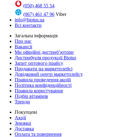
(050) 468 55 54
(067) 461 47 96
Viber
info@biotus.ua
Всі контакти
Загальна інформація
Про нас
Вакансії
Ми офіційні дистриб’ютори
Дистрибуція продукції Biotus
Запит оптового прайсу
Продавати на маркетплейсі
Довідковий центр маркетплейсу
Правила проведення акцій
Політика конфіденційності
Правила користування
Підбір вітамінів
Тренди
Покупцеві
Акції
Знижки
Доставка
Оплата та повернення