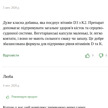
5 лют. 2026 р.
Дуже класна добавка, яка поєднує вітамін D3 з K2. Препарат
допомагає підтримувати загальне здоров'я кісток та серцево-
судинної системи. Вегетаріанські капсули маленькі, їх легко
ковтати, і вони не мають сильного смаку чи запаху. Це добре
збалансована формула для підтримки рівня вітамінів D та K.
Відповісти
0
0
Люба
4 лют. 2026 р.
Рекомендую продукт
Купую у вас цей комплекс переважно через гарну