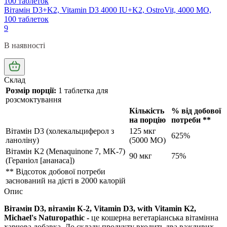
Вітамін D3+K2, Vitamin D3 4000 IU+K2, OstroVit, 4000 МО,
100 таблеток
9
В наявності
Склад
Розмір порції:
1 таблетка для
розсмоктування
Кількість
% від добової
на порцію
потреби **
Вітамін D3 (холекальциферол з
125 мкг
625%
ланоліну)
(5000 МО)
Вітамін K2 (Menaquinone 7, MK-7)
90 мкг
75%
(Гераніол
[ананаса])
** Відсоток добової потреби
заснований на дієті в 2000 калорій
Опис
Вітамін D3, вітамін К-2, Vitamin D3, with Vitamin K2,
Michael's Naturopathic -
це кошерна вегетаріанська вітамінна
харчова добавка. До складу продукту входить два важливих