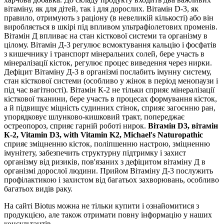
вітаміну, як для дітей, так і для дорослих. Вітамін D-3, як
правило, отримують з раціону (в невеликій кількості) або він
виробляється в шкірі під впливом ультрафіолетових променів.
Вітамін Д впливає на стан кісткової системи та організму в
цілому. Вітамін Д-3 регулює всмоктування кальцію і фосфатів
з кишечнику і транспорт мінеральних солей, бере участь в
мінералізації кісток, регулює процес виведення через нирки.
Дефіцит Вітаміну Д-3 в організмі послабить імунну систему,
стан кісткової системи (особливо у жінок в період менопаузи і
під час вагітності). Вітамін К-2 не тільки сприяє мінералізації
кісткової тканини, бере участь в процесах формування кісток,
а й підвищує міцність судинних стінок, сприяє загоєнню ран,
упорядковує шлунково-кишковий тракт, попереджає
остреопороз, сприяє гарній роботі нирок.
Вітамін D3, вітамін
К-2, Vitamin D3, with Vitamin K2, Michael's Naturopathic
сприяє зміцненню кісток, поліпшенню настрою, зміцненню
імунітету, забезпечить структурну підтримку і захист
організму від ризиків, пов'язаних з дефіцитом вітаміну Д в
організмі дорослої людини. Прийом Вітаміну Д-3 послужить
профілактикою і захистом від багатьох захворювань, особливо
багатьох видів раку.
На сайті Biotus можна не тільки купити і ознайомитися з
продукцією, але також отримати повну інформацію у наших
консультантів.