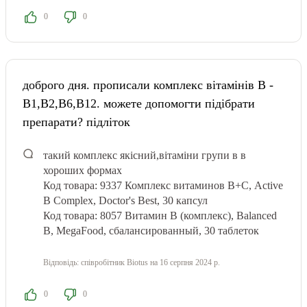
0
0
доброго дня. прописали комплекс вітамінів В -
В1,В2,В6,В12. можете допомогти підібрати
препарати? підліток
такий комплекс якісний,вітаміни групи в в
хороших формах
Код товара: 9337
Комплекс витаминов В+С, Active
B Complex, Doctor's Best, 30 капсул
Код товара: 8057
Витамин В (комплекс), Balanced
B, MegaFood, сбалансированный, 30 таблеток
Відповідь:
співробітник Biotus
на 16 серпня 2024 р.
0
0