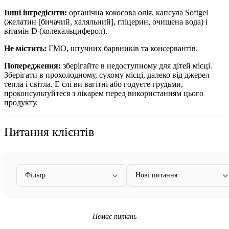
Інші
інгредієнти:
органічна кокосова олія, капсула Softgel
(желатин [бичачий, халяльний], гліцерин, очищена вода) і
вітамін D (холекальциферол).
Не
містить:
ГМО,
штучних барвників та консервантів.
Попередження:
зберігайте в недоступному для дітей місці.
Зберігати в прохолодному, сухому місці, далеко від джерел
тепла і світла.
Е
слі ви вагітні або годуєте грудьми,
проконсультуйтеся з лікарем перед використанням цього
продукту.
Питання клієнтів
Фільтр
Нові питання
Немає питань