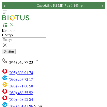
‹
›
Спробуйте K2 MK-7 за 1 145 грн
Каталог
Пошук
Знайти
(044) 545 77 23
(095) 898 01 74
(096) 267 72 17
(093) 771 66 50
(050) 468 55 52
(050) 468 55 54
(067) 461 47 96
Viber