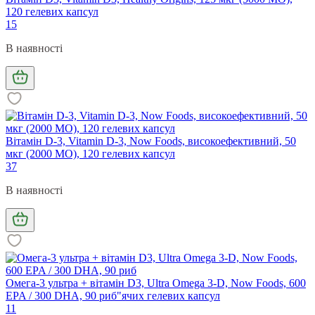
120 гелевих капсул
15
В наявності
Вітамін D-3, Vitamin D-3, Now Foods, високоефективний, 50
мкг (2000 МО), 120 гелевих капсул
37
В наявності
Омега-3 ультра + вітамін D3, Ultra Omega 3-D, Now Foods, 600
EPA / 300 DHA, 90 риб"ячих гелевих капсул
11