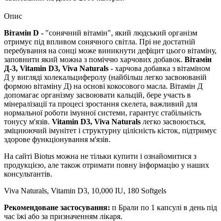
Опис
Вітамін D -
"сонячний вітамін", який людський організм
отримує під впливом сонячного світла. Прі не достатній
перебування на сонці може виникнути дефіцит цього вітаміну,
заповнити який можна з поміччю харчових добавок.
Вітамін
Д-3, Vitamin D3, Viva Naturals -
харчова добавка з вітаміном
Д у вигляді холекальциферолу (найбільш легко засвоюваній
формою вітаміну Д) на основі кокосового масла. Вітамін Д
допомагає організму засвоювати кальцій,
бере участь в
мінералізації та процесі зростання скелета, важливий для
нормальної роботи імунної системи, гарантує стабільність
тонусу м'язів.
Vitamin D3, Viva Naturals
легко засвоюється,
зміцнюючий імунітет і структурну цілісність кісток, підтримує
здорове функціонування м'язів.
На сайті Biotus можна не тільки купити і ознайомитися з
продукцією, але також отримати повну інформацію у наших
консультантів.
Viva Naturals, Vitamin D3, 10,000 IU, 180 Softgels
Рекомендоване застосування:
п
Брали по 1 капсулі в день під
час їжі або за призначенням лікаря.