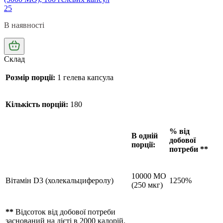
25
В наявності
Склад
Розмір порції:
1 гелева капсула
Кількість порцій:
180
% від
В одній
добової
порції:
потреби **
10000 МО
Вітамін D3 (холекальциферолу)
1250%
(250 мкг)
**
Відсоток від добової потреби
заснований на дієті в 2000 калорій.