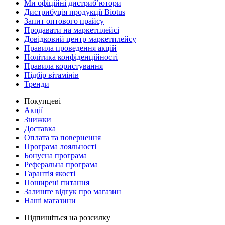
Ми офіційні дистриб’ютори
Дистрибуція продукції Biotus
Запит оптового прайсу
Продавати на маркетплейсі
Довідковий центр маркетплейсу
Правила проведення акцій
Політика конфіденційності
Правила користування
Підбір вітамінів
Тренди
Покупцеві
Акції
Знижки
Доставка
Оплата та повернення
Програма лояльності
Бонусна програма
Реферальна програма
Гарантія якості
Поширені питання
Залиште відгук про магазин
Наші магазини
Підпишіться на розсилку