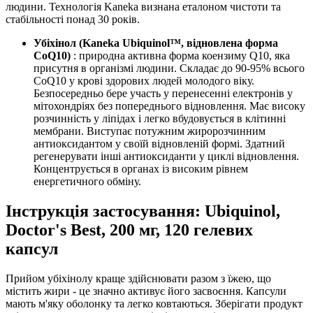
людини. Технологія Kaneka визнана еталоном чистоти та
стабільності понад 30 років.
Убіхінол (Kaneka Ubiquinol™, відновлена форма
CoQ10)
: природна активна форма коензиму Q10, яка
присутня в організмі людини. Складає до 90-95% всього
CoQ10 у крові здорових людей молодого віку.
Безпосередньо бере участь у перенесенні електронів у
мітохондріях без попереднього відновлення. Має високу
розчинність у ліпідах і легко вбудовується в клітинні
мембрани. Виступає потужним жиророзчинним
антиоксидантом у своїй відновленій формі. Здатний
регенерувати інші антиоксиданти у циклі відновлення.
Концентрується в органах із високим рівнем
енергетичного обміну.
Інструкція застосування: Ubiquinol,
Doctor's Best, 200 мг, 120 гелевих
капсул
Прийом убіхінолу краще здійснювати разом з їжею, що
містить жири - це значно
активує
його засвоєння. Капсули
мають м'яку оболонку та легко ковтаються. Зберігати продукт