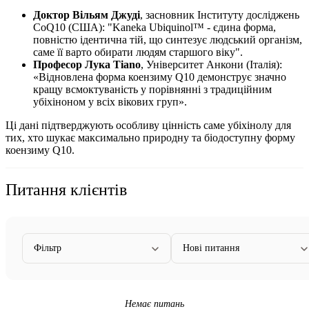
Доктор Вільям Джуді
, засновник Інституту досліджень
CoQ10 (США): "Kaneka Ubiquinol™ - єдина форма,
повністю ідентична тій, що синтезує людський організм,
саме її варто обирати людям старшого віку".
Професор Лука Тiano
, Університет Анкони (Італія):
«Відновлена форма коензиму Q10 демонструє значно
кращу всмоктуваність у порівнянні з традиційним
убіхіноном у всіх вікових груп».
Ці дані підтверджують особливу цінність саме убіхінолу для
тих, хто шукає максимально природну та біодоступну форму
коензиму Q10.
Питання клієнтів
Фільтр
Нові питання
Немає питань