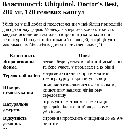
Властивості: Ubiquinol, Doctor's Best,
200 мг, 120 гелевих капсул
Убіхінол у цій добавкі представлений у найбільш природній
для організму формі. Молекула зберігає свою активність
завдяки особливій технології виробництва та захисній
рецептурі. Продукт орієнтований на людей, котрі цінують
максимальну біологічну доступність коензиму Q10.
Властивість
Опис
Жиророзчинна
легко вбудовується в клітинні мембрани
форма
та бере участь у процесах на їх рівні
зберігає активність при кімнатній
Термостабільність
температурі у закритій упаковці
починає засвоюватися вже в тонкому
Швидке
кишечнику завдяки ліпідному
всмоктування
середовищу
отримують методом ферментації
Натуральне
дріжджів, ідентичний людському
джерело
убіхінолу
Відсутність
сировина проходить очищення до 99,9%
домішок
чистоти