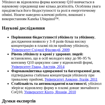
Убіхінол як відновлена форма коензиму Q10 вивчається в
науковому середовищі вже кілька десятиліть. Особлива увага
приділяється його біодоступності та ролі в енергетичному
обміні. Нижче наведено ключові роботи, виконані з
використанням Kaneka Ubiquinol™.
Наукові дослідження
Порівняння біодоступності убіхінолу та убіхінону
,
дослідження виявило у 3–8 разів більш високу
концентрацію в плазмі після прийому убіхінолу,
Університет Східної Фінляндії, 2009
Рівень убіхінолу в крові у здорових людей:
встановлено, що в осіб молодого віку до 90–95 %
коензиму Q10 циркулює саме у відновленій формі,
Університет Граца, Австрія, 2014
Фармакокінетика одноразової та багаторазової дози
,
підтверджена стабільна концентрація убіхінолу при
тривалому прийомі,
Університет Анкони, Італія, 2011
Стабільність та антиоксидантні властивості
, убіхінол
зберігає відновлену форму в плазмі довше звичайного
CoQ10,
Університет Кіото, Японія, 2010
Думки експертів