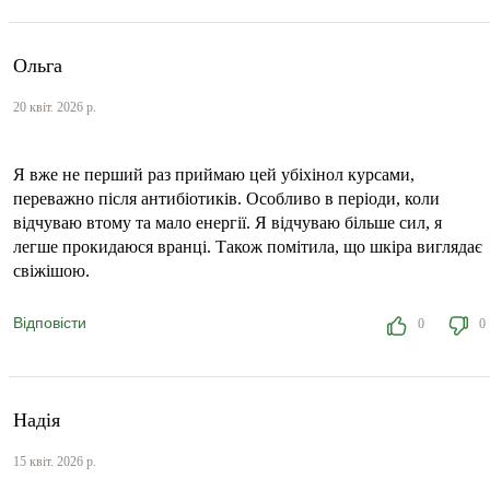
Ольга
20 квіт. 2026 р.
Я вже не перший раз приймаю цей убіхінол курсами,
переважно після антибіотиків. Особливо в періоди, коли
відчуваю втому та мало енергії. Я відчуваю більше сил, я
легше прокидаюся вранці. Також помітила, що шкіра виглядає
свіжішою.
Відповісти
0
0
Надія
15 квіт. 2026 р.