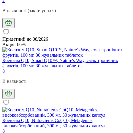
7
В наявності (закінчується)
Придатний до 08/2026
Акція -66%
Коензим Q10, Smart Q10™, Nature's Way, смак тропічних
фруктів, 100 мг, 30 жувальних таблеток
8
В наявності
Коензим Q10, NutraGems CoQ10, Metagenics,
високоабсорбований, 300 мг, 30 жувальних капсул
8