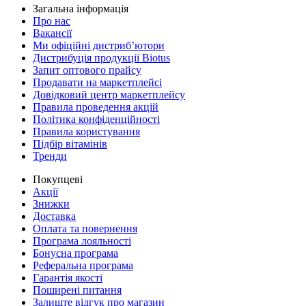
Загальна інформація
Про нас
Вакансії
Ми офіційні дистриб’ютори
Дистрибуція продукції Biotus
Запит оптового прайсу
Продавати на маркетплейсі
Довідковий центр маркетплейсу
Правила проведення акцій
Політика конфіденційності
Правила користування
Підбір вітамінів
Тренди
Покупцеві
Акції
Знижки
Доставка
Оплата та повернення
Програма лояльності
Бонусна програма
Реферальна програма
Гарантія якості
Поширені питання
Залиште відгук про магазин