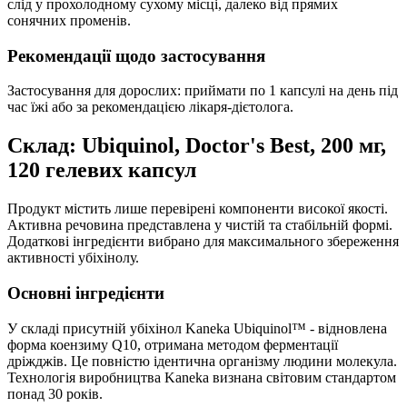
слід у прохолодному сухому місці, далеко від прямих
сонячних променів.
Рекомендації щодо застосування
Застосування для дорослих: приймати по 1 капсулі на день під
час їжі або за рекомендацією лікаря-дієтолога.
Склад: Ubiquinol, Doctor's Best, 200 мг,
120 гелевих капсул
Продукт містить лише перевірені компоненти високої якості.
Активна речовина представлена у чистій та стабільній формі.
Додаткові інгредієнти вибрано для максимального збереження
активності убіхінолу.
Основні інгредієнти
У складі присутній убіхінол Kaneka Ubiquinol™ - відновлена
форма коензиму Q10, отримана методом ферментації
дріжджів. Це повністю ідентична організму людини молекула.
Технологія виробництва Kaneka визнана світовим стандартом
понад 30 років.