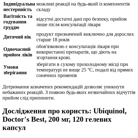
Індивідуальна
можливі реакції на будь-який із компонентів
нестерпність
складу
Вагітність та
відсутні достатні дані про безпеку, прийом
годування
лише після консультації лікаря
груддю
продукт призначений виключно для дорослих
Дитячий вік
старше 18 років
обов'язковою є консультація лікаря при
Одночасний
використанні препаратів,
що діють
на
прийом ліків
згортання крові.
зберігати в сухому прохолодному місці при
Умови
температурі не вище 25 °C, подалі від прямих
зберігання
сонячних променів
Дотримання зазначених рекомендацій дозволяє уникнути
небажаних реакцій. З появою будь-яких незвичайних відчуттів
прийом слід припинити.
Дослідження про користь: Ubiquinol,
Doctor's Best, 200 мг, 120 гелевих
капсул