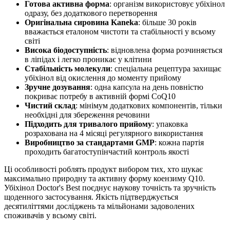
Готова активна форма
: організм використовує убіхінол
одразу, без додаткового перетворення
Оригінальна сировина Kaneka
: більше 30 років
вважається еталоном чистоти та стабільності у всьому
світі
Висока біодоступність
: відновлена форма розчиняється
в ліпідах і легко проникає у клітини
Стабільність молекули
: спеціальна рецептура захищає
убіхінол від окислення до моменту прийому
Зручне дозування
: одна капсула на день повністю
покриває потребу в активній формі CoQ10
Чистий склад
: мінімум додаткових компонентів, тільки
необхідні для збереження речовини
Підходить для тривалого прийому
: упаковка
розрахована на 4 місяці регулярного використання
Виробництво за стандартами GMP
: кожна партія
проходить багатоступінчастий контроль якості
Ці особливості роблять продукт вибором тих, хто шукає
максимально природну та активну форму коензиму Q10.
Убіхінол Doctor's Best поєднує наукову точність та зручність
щоденного застосування. Якість підтверджується
десятиліттями досліджень та мільйонами задоволених
споживачів у всьому світі.