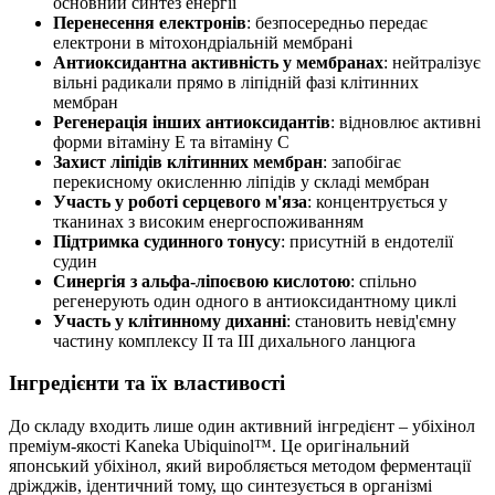
основний синтез енергії
Перенесення електронів
: безпосередньо передає
електрони в мітохондріальній мембрані
Антиоксидантна активність у мембранах
: нейтралізує
вільні радикали прямо в ліпідній фазі клітинних
мембран
Регенерація інших антиоксидантів
: відновлює активні
форми вітаміну E та вітаміну C
Захист ліпідів клітинних мембран
: запобігає
перекисному окисленню ліпідів у складі мембран
Участь у роботі серцевого м'яза
: концентрується у
тканинах з високим енергоспоживанням
Підтримка судинного тонусу
: присутній в ендотелії
судин
Синергія з альфа-ліпоєвою кислотою
: спільно
регенерують один одного в антиоксидантному циклі
Участь у клітинному диханні
: становить невід'ємну
частину комплексу II та III дихального ланцюга
Інгредієнти та їх властивості
До складу входить лише один активний інгредієнт – убіхінол
преміум-якості Kaneka Ubiquinol™. Це оригінальний
японський убіхінол, який виробляється методом ферментації
дріжджів, ідентичний тому, що синтезується в організмі