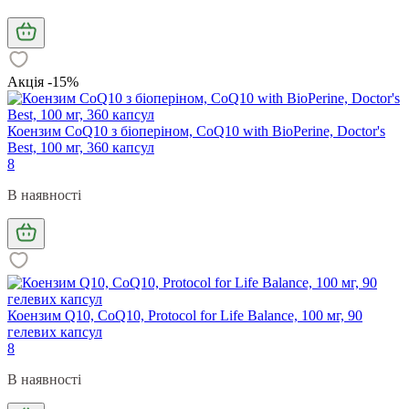
Акція -15%
Коензим CoQ10 з біоперіном, CoQ10 with BioPerine, Doctor's
Best, 100 мг, 360 капсул
8
В наявності
Коензим Q10, CoQ10, Protocol for Life Balance, 100 мг, 90
гелевих капсул
8
В наявності