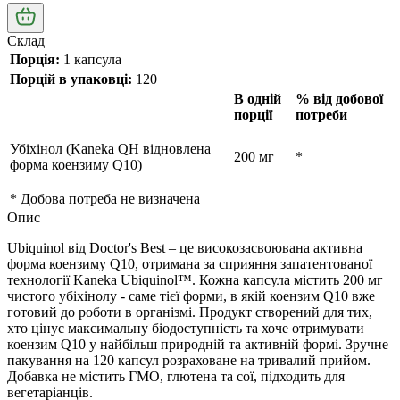
Склад
Порція:
1 капсула
Порцій в упаковці:
120
В одній
% від добової
порції
потреби
Убіхінол (Kaneka QH відновлена
200 мг
*
форма коензиму Q10)
* Добова потреба не визначена
Опис
Ubiquinol від Doctor's Best – це високозасвоювана активна
форма коензиму Q10, отримана за сприяння запатентованої
технології Kaneka Ubiquinol™. Кожна капсула містить 200 мг
чистого убіхінолу - саме тієї форми, в якій коензим Q10 вже
готовий до роботи в організмі. Продукт створений для тих,
хто цінує максимальну біодоступність та хоче отримувати
коензим Q10 у найбільш природній та активній формі. Зручне
пакування на 120 капсул розраховане на тривалий прийом.
Добавка не містить ГМО, глютена та сої, підходить для
вегетаріанців.