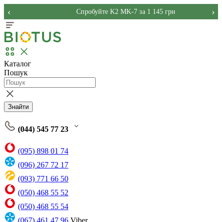
‹
›
Спробуйте K2 MK-7 за 1 145 грн
Каталог
Пошук
Знайти
(044) 545 77 23
(095) 898 01 74
(096) 267 72 17
(093) 771 66 50
(050) 468 55 52
(050) 468 55 54
(067) 461 47 96
Viber