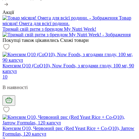
Акції
Товар
місяця! Омега для всієї родини.
Тримай свій ритм з брендом My Nutri Week!
Покупці також цікавились
Схожі товари
Коензим Q10 (CoQ10), Now Foods, з ягодами глоду, 100 мг, 90
капсул
10
В наявності
Коензим Q10, Червоний рис (Red Yeast Rice + Co-Q10), Jarrow
Formulas, 120 капсул