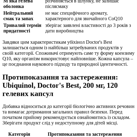
М'яка гелева
розчиняється в шлунку, не залишає
оболонка
післясмаку
Нейтральний
не має специфічного аромату,
смак та запах
характерного для звичайного CoQ10
Тривалий термін
зберігає заявлені властивості до 3 років з
придатності
дати виробництва
Завдяки цим характеристикам убіхінол Doctor's Best
залишається одним із найбільш затребуваних продуктів у
своїй категорії. Споживачі отримують саме ту форму коензиму
Q10, яку організм використовує найповніше. Кожна капсула –
це поєднання наукового підходу та природної ідентичності.
Протипоказання та застереження:
Ubiquinol, Doctor's Best, 200 мг, 120
гелевих капсул
Добавка відноситься до категорії біологічно активних речовин
та вимагає дотримання загальних правил безпеки. Перед
початком прийому рекомендується ознайомитись із складом.
Зберігати продукт слід у недоступному для дітей місці.
Категорія
Протипоказання та застереження