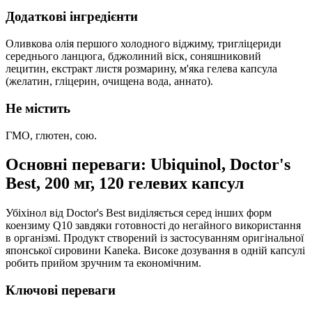
Додаткові інгредієнти
Оливкова олія першого холодного віджиму, тригліцериди
середнього ланцюга, бджолиний віск, соняшниковий
лецитин, екстракт листя розмарину, м'яка гелева капсула
(желатин, гліцерин, очищена вода, аннато).
Не містить
ГМО, глютен, сою.
Основні переваги: Ubiquinol, Doctor's
Best, 200 мг, 120 гелевих капсул
Убіхінол від Doctor's Best виділяється серед інших форм
коензиму Q10 завдяки готовності до негайного використання
в організмі. Продукт створений із застосуванням оригінальної
японської сировини Kaneka. Високе дозування в одній капсулі
робить прийом зручним та економічним.
Ключові переваги