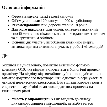
Основна інформація
Форма випуску
: м'які гелеві капсули
Об'єм упаковки
: 120 капсул по 200 мг убіхінолу.
Рекомендований вік
: дорослі старше 18 років
Для кого підходить
: для людей, які ведуть активний
спосіб життя, що цікавляться антиоксидантним захистом
та енергетичним обміном
Основні дії
: участь у виробленні клітинної енергії,
антиоксидантна активність, участь у роботі мітохондрій
Дія
Убіхінол є відновленою, повністю активною формою
коензиму Q10, яка відразу включається в біологічні процеси
організму. На відміну від звичайного убихинона, убихинол не
вимагає додаткового перетворення і одночасно бере участь у
ланцюзі перенесення електронів. Він відіграє ключову роль в
енергетичному обміні та антиоксидантних процесах на
клітинному рівні.
Участь у виробництві АТФ
: входить до складу
дихального ланцюга мітохондрій, де відбувається