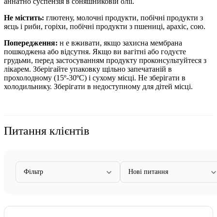
аннатно суспензія в соняшниковій олії.
Не містить:
глютену, молочні продукти, побічні продукти з
яєць і риби, горіхи, побічні продукти з пшениці, арахіс, сою.
Попередження:
н
е вживати, якщо захисна мембрана
пошкоджена або відсутня.
Якщо ви вагітні або годуєте
грудьми, перед застосуванням продукту проконсультуйтеся з
лікарем. Зберігайте упаковку щільно запечатаній в
прохолодному (15º-30ºC) і сухому місці. Не зберігати в
холодильнику. Зберігати в недоступному для дітей місці.
Питання клієнтів
Фільтр
Нові питання