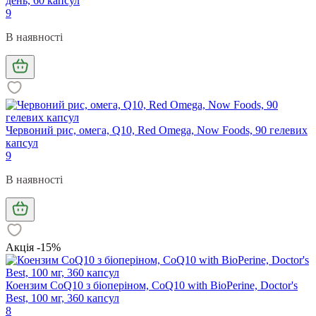
день, 60 капсул
9
В наявності
Червоний рис, омега, Q10, Red Omega, Now Foods, 90 гелевих
капсул
9
В наявності
Акція -15%
Коензим CoQ10 з біоперіном, CoQ10 with BioPerine, Doctor's
Best, 100 мг, 360 капсул
8