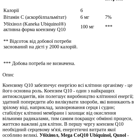
Калорії
6
Вітамін С (аскорбілпальмітат)
6 мг
7%
Убіхінол (Kaneka Ubiquinol®)
100 мг
***
активна форма коензиму Q10
** Відсоток від добової потреби
заснований на дієті у 2000 калорій.
*** Добова потреба не визначена.
Опис
Коензиму Q10 забезпечує енергією всі клітини організму - це
його основна роль. Коензим Q10 - один з найкращих
антиоксидантів, він полегшує виробництво клітинної енергії;
здатний попередити або вилікувати хвороби, які виникають в
зрілому віці, наприклад, захворювання серця і судин;
стабілізує клітинні мембрани і захищає від окислення
вільними радикалами, тим самим покращує обмінні процеси,
життєво важливі для клітин. В першу чергу коензим Q10
необхідний серцевому м'язі, енергетичні витрати якої
особливо великі.
Убіхінол, Mega CoQ10 Ubiquinol, Qunol
-