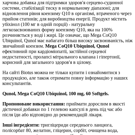
харчова добавка для підтримки здоров'я серцево-судинної
системи, стабілізації тиску в нормальному діапазоні; для
відновлення
рівня коензиму Q10 в організмі, втраченого через
прийом статинів; для виробництва енергії. Продукт містить
убіхінол (100 мг в одній порції) -
натуральну
легкозасвоюваних форму коензиму
Q10,
яка на 100%
розчиняється у воді і жирі. Це означає, що Mega CoQ10
Ubiquinol, Qunol має набагато більш високу засвоюваність, ніж
звичайний коензим.
Mega CoQ10 Ubiquinol, Qunol
ефективний при кардіоміопатії, застійної серцевої
недостатності, пролапсі мітрального клапана і гіпертонії,
корисний для загального здоров'я в цілому.
На сайті
Biotus можна не тільки купити і ознайомитися з
продукцією, але також отримати повну інформацію у наших
консультантів.
Qunol, Mega CoQ10 Ubiquinol, 100 mg, 60 Softgels.
Пропоноване використання:
приймати дорослим в якості
дієтичної добавки по 1 гелевою капсулі в день під час або
після їди або відповідно до рекомендацій лікаря.
Інші інгредієнти:
тригліцериди середнього ланцюга,
полісорбат 80, желатин, гліцерин, сорбіт, очищена вода,