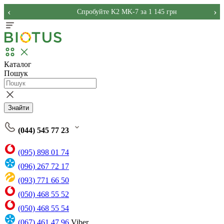
‹
›
Спробуйте K2 MK-7 за 1 145 грн
Каталог
Пошук
Знайти
(044) 545 77 23
(095) 898 01 74
(096) 267 72 17
(093) 771 66 50
(050) 468 55 52
(050) 468 55 54
(067) 461 47 96
Viber