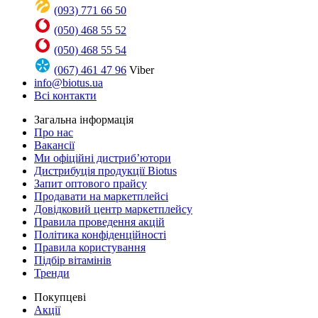
(093) 771 66 50
(050) 468 55 52
(050) 468 55 54
(067) 461 47 96
Viber
info@biotus.ua
Всі контакти
Загальна інформація
Про нас
Вакансії
Ми офіційні дистриб’ютори
Дистрибуція продукції Biotus
Запит оптового прайсу
Продавати на маркетплейсі
Довідковий центр маркетплейсу
Правила проведення акцій
Політика конфіденційності
Правила користування
Підбір вітамінів
Тренди
Покупцеві
Акції