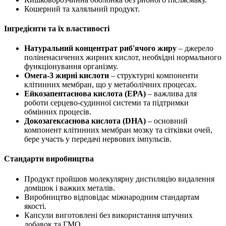
Кошерний та халяльний продукт.
Інгредієнти та їх властивості
Натуральний концентрат риб'ячого жиру
– джерело
поліненасичених жирних кислот, необхідні нормального
функціонування організму.
Омега-3 жирні кислоти
– структурні компоненти
клітинних мембран, що у метаболічних процесах.
Ейкозапентаєнова кислота (EPA)
– важлива для
роботи серцево-судинної системи та
підтримки
обмінних процесів.
Докозагексаєнова кислота (DHA)
– основний
компонент клітинних мембран мозку та сітківки очей,
бере участь у передачі нервових імпульсів.
Стандарти виробництва
Продукт пройшов молекулярну дистиляцію видалення
домішок і важких металів.
Виробництво відповідає міжнародним стандартам
якості.
Капсули виготовлені без використання штучних
добавок та ГМО.