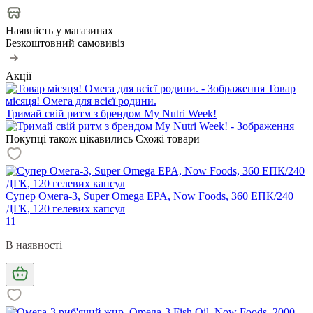
Наявність у магазинах
Безкоштовний самовивіз
Акції
Товар
місяця! Омега для всієї родини.
Тримай свій ритм з брендом My Nutri Week!
Покупці також цікавились
Схожі товари
Супер Омега-3, Super Omega EPA, Now Foods, 360 ЕПК/240
ДГК, 120 гелевих капсул
11
В наявності