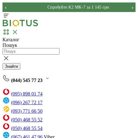
‹
›
Спробуйте K2 MK-7 за 1 145 грн
Каталог
Пошук
Знайти
(044) 545 77 23
(095) 898 01 74
(096) 267 72 17
(093) 771 66 50
(050) 468 55 52
(050) 468 55 54
(067) 461 47 96
Viber