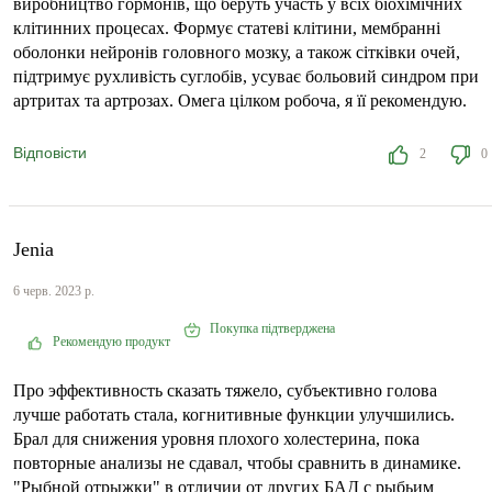
виробництво гормонів, що беруть участь у всіх біохімічних
клітинних процесах. Формує статеві клітини, мембранні
оболонки нейронів головного мозку, а також сітківки очей,
підтримує рухливість суглобів, усуває больовий синдром при
артритах та артрозах. Омега цілком робоча, я її рекомендую.
Відповісти
2
0
Jenia
6 черв. 2023 р.
Покупка підтверджена
Рекомендую продукт
Про эффективность сказать тяжело, субъективно голова
лучше работать стала, когнитивные функции улучшились.
Брал для снижения уровня плохого холестерина, пока
повторные анализы не сдавал, чтобы сравнить в динамике.
"Рыбной отрыжки" в отличии от других БАД с рыбьим