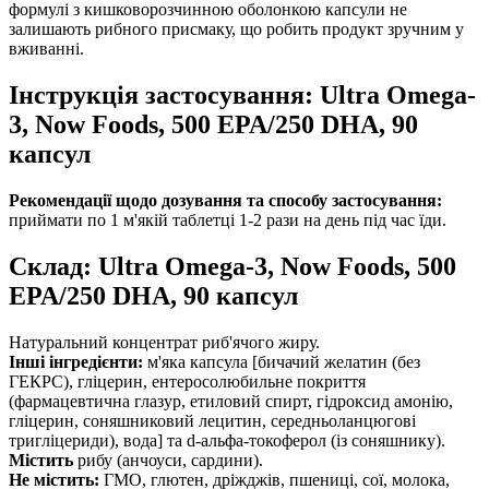
формулі з кишковорозчинною оболонкою капсули не
залишають рибного присмаку, що робить продукт зручним у
вживанні.
Інструкція застосування: Ultra Omega-
3, Now Foods, 500 EPA/250 DHA, 90
капсул
Рекомендації щодо дозування та способу застосування:
приймати по 1 м'якій таблетці 1-2 рази на день під час їди.
Склад: Ultra Omega-3, Now Foods, 500
EPA/250 DHA, 90 капсул
Натуральний концентрат риб'ячого жиру.
Інші інгредієнти:
м'яка капсула [бичачий желатин (без
ГЕКРС), гліцерин, ентеросолюбильне покриття
(фармацевтична глазур, етиловий спирт, гідроксид амонію,
гліцерин, соняшниковий лецитин, середньоланцюгові
тригліцериди), вода] та d-альфа-токоферол (із соняшнику).
Містить
рибу (анчоуси, сардини).
Не містить:
ГМО, глютен, дріжджів, пшениці, сої, молока,