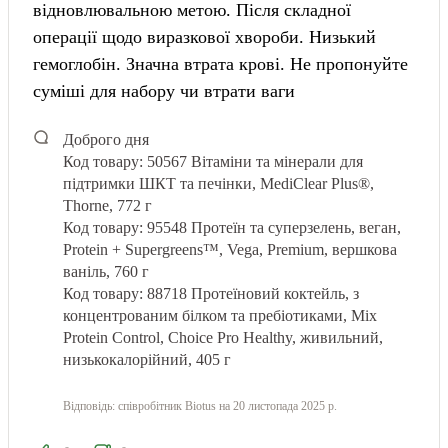
відновлювальною метою. Після складної
операції щодо виразкової хвороби. Низький
гемоглобін. Значна втрата крові. Не пропонуйте
суміші для набору чи втрати ваги
Доброго дня
Код товару: 50567
Вітаміни та мінерали для
підтримки ШКТ та печінки, MediClear Plus®,
Thorne, 772 г
Код товару: 95548 Протеїн та суперзелень, веган,
Protein + Supergreens™, Vega, Premium, вершкова
ваніль, 760 г
Код товару: 88718 Протеїновий коктейль, з
концентрованим білком та пребіотиками, Mix
Protein Control, Сhoice Pro Healthy, живильний,
низькокалорійний, 405 г
Відповідь:
співробітник Biotus
на 20 листопада 2025 р.