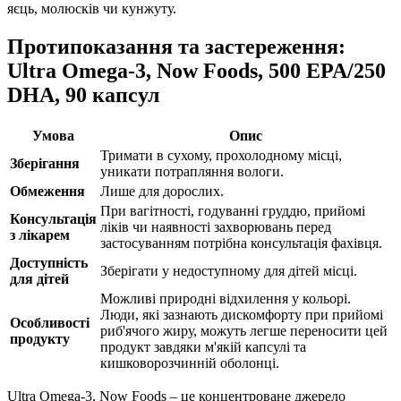
яєць, молюсків чи кунжуту.
Протипоказання та застереження:
Ultra Omega-3, Now Foods, 500 EPA/250
DHA, 90 капсул
Умова
Опис
Тримати в сухому, прохолодному місці,
Зберігання
уникати потрапляння вологи.
Обмеження
Лише для дорослих.
При вагітності, годуванні груддю, прийомі
Консультація
ліків чи наявності захворювань перед
з лікарем
застосуванням потрібна консультація фахівця.
Доступність
Зберігати у недоступному для дітей місці.
для дітей
Можливі природні відхилення у кольорі.
Люди, які зазнають дискомфорту при прийомі
Особливості
риб'ячого жиру, можуть легше переносити цей
продукту
продукт завдяки м'якій капсулі та
кишковорозчинній оболонці.
Ultra Omega-3, Now Foods – це концентроване джерело