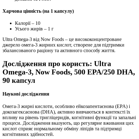
Харчова цінність (на 1 капсулу)
Калорії – 10
Усього жирів – 1 г
Ultra Omega-3 від Now Foods – це висококонцентроване
джерело омега-3 жирних кислот, створене для
підтримки
збалансованого раціону та активного способу життя.
Дослідження про користь: Ultra
Omega-3, Now Foods, 500 EPA/250 DHA,
90 капсул
Наукові дослідження
Омега-3 жирні кислоти, особливо ейкозапентаєнова (EPA) і
докозагексаєнова (DHA), активно вивчаються в контексті їх
впливу
на рівень тригліцеридів, когнітивні функції та запальні
процеси. Дослідження вказують, що регулярне вживання цих
кислот сприяє нормальному обміну ліпідів та
підтримці
когнітивних здібностей.