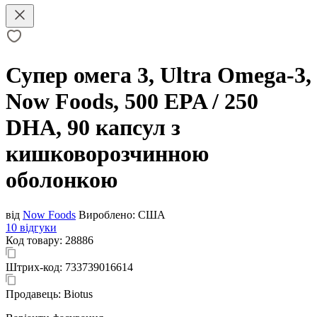
Супер омега 3, Ultra Omega-3,
Now Foods, 500 EPA / 250
DHA, 90 капсул з
кишковорозчинною
оболонкою
від
Now Foods
Вироблено:
США
10 відгуки
Код товару:
28886
Штрих-код:
733739016614
Продавець:
Biotus