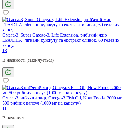
Омега-3, Super Omega-3, Life Extension, риб'ячий жир
EPA/DHA, лігнани кунжуту та екстракт оливок, 60 гелевих
капсул
13
В наявності (закінчується)
Омега-3 риб'ячий жир, Omega-3 Fish Oil, Now Foods, 2000 мг,
500 рибних капсул (1000 мг на капсулу)
11
В наявності