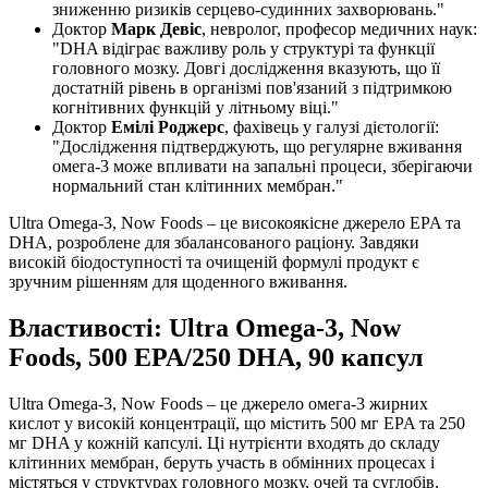
зниженню ризиків серцево-судинних захворювань."
Доктор
Марк Девіс
, невролог, професор медичних наук:
"DHA відіграє важливу роль у структурі та функції
головного мозку. Довгі дослідження вказують, що її
достатній рівень в організмі пов'язаний з
підтримкою
когнітивних функцій у літньому віці."
Доктор
Емілі Роджерс
, фахівець у галузі дієтології:
"Дослідження підтверджують, що регулярне вживання
омега-3 може
впливати
на запальні процеси,
зберігаючи
нормальний стан клітинних мембран."
Ultra Omega-3, Now Foods – це високоякісне джерело EPA та
DHA, розроблене для збалансованого раціону. Завдяки
високій біодоступності та очищеній формулі продукт є
зручним рішенням для щоденного вживання.
Властивості: Ultra Omega-3, Now
Foods, 500 EPA/250 DHA, 90 капсул
Ultra Omega-3, Now Foods – це джерело омега-3 жирних
кислот у високій концентрації, що містить 500 мг EPA та 250
мг DHA у кожній капсулі. Ці нутрієнти входять до складу
клітинних мембран, беруть участь в обмінних процесах і
містяться у структурах головного мозку, очей та суглобів.