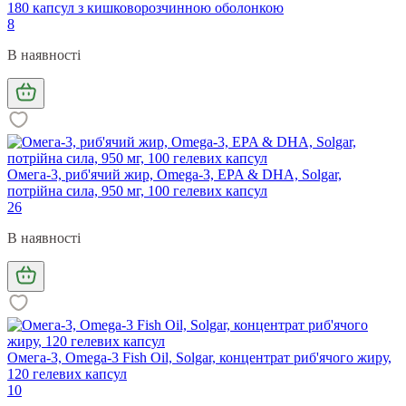
180 капсул з кишковорозчинною оболонкою
8
В наявності
Омега-3, риб'ячий жир, Omega-3, EPA & DHA, Solgar,
потрійна сила, 950 мг, 100 гелевих капсул
26
В наявності
Омега-3, Omega-3 Fish Oil, Solgar, концентрат риб'ячого жиру,
120 гелевих капсул
10