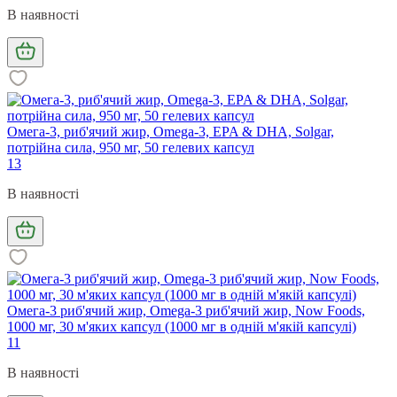
В наявності
Омега-3, риб'ячий жир, Omega-3, EPA & DHA, Solgar,
потрійна сила, 950 мг, 50 гелевих капсул
13
В наявності
Омега-3 риб'ячий жир, Omega-3 риб'ячий жир, Now Foods,
1000 мг, 30 м'яких капсул (1000 мг в одній м'якій капсулі)
11
В наявності