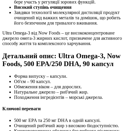
бере участь у регуляції зорових функцій.
Високий ступінь очищення
Завдяки технології молекулярної дистиляції продукт
очищений від важких металів та домішок, що робить
його безпечним для тривалого вживання.
Ultra Omega-3 від Now Foods – це висококонцентроване
джерело омега-3 жирних кислот, призначене для активного
способу життя та комплексного харчування.
Детальний опис: Ultra Omega-3, Now
Foods, 500 EPA/250 DHA, 90 капсул
Форма випуску – капсули.
Об'єм – 90 капсул.
Обмеження віком – для дорослих.
Натуральне джерело – риб'ячий жир.
Походження інгредієнтів – морські джерела.
Ключові переваги
500 мг EPA та 250 мг DHA в одній капсулі.
Очищений риб'ячий жир з високою біодоступністю.
Кишковорозчинна оболонка без рибного післясмаку.