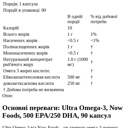
Порція:
1 капсула
Порцій в упаковці: 90
В одній
% від добової
порції
потреби
Калорій
10
Всього жирів
1 г
1%
Насичених жирів
<0.5 г
<1%
Полінасищенних жирів
1 г
†
Мононасичених жирів
<0.5 г
†
Натуральний концентрат
1.0 г (1000
†
риб'ячого жиру
мг)
Омега 3 жирні кислоти:
†
Ейкозапантеноловая кислота
500 мг
†
докозагексаєнова кислота
250 мг
†
† Добова потреба не визначена
Опис
Основні переваги: Ultra Omega-3, Now
Foods, 500 EPA/250 DHA, 90 капсул
Ultra Omega-3 від Now Foods – це джерело омега-3 жирних