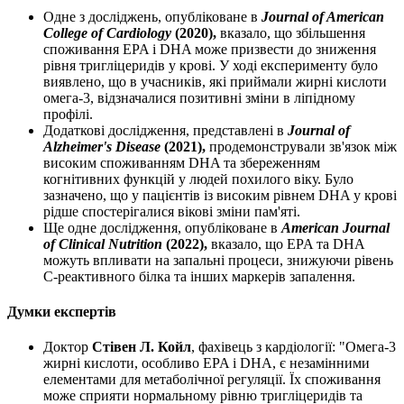
Одне з досліджень, опубліковане в
Journal of American
College of Cardiology
(2020),
вказало, що збільшення
споживання EPA і DHA може призвести до зниження
рівня тригліцеридів у крові. У ході експерименту було
виявлено, що в учасників, які приймали жирні кислоти
омега-3, відзначалися позитивні зміни в ліпідному
профілі.
Додаткові дослідження, представлені в
Journal of
Alzheimer's Disease
(2021),
продемонстрували зв'язок між
високим споживанням DHA та збереженням
когнітивних функцій у людей похилого віку. Було
зазначено, що у пацієнтів із високим рівнем DHA у крові
рідше спостерігалися вікові зміни пам'яті.
Ще одне дослідження, опубліковане в
American Journal
of Clinical Nutrition
(2022),
вказало, що EPA та DHA
можуть
впливати
на запальні процеси, знижуючи рівень
С-реактивного білка та інших маркерів запалення.
Думки експертів
Доктор
Стівен Л. Койл
, фахівець з кардіології: "Омега-3
жирні кислоти, особливо EPA і DHA, є незамінними
елементами для метаболічної регуляції. Їх споживання
може сприяти нормальному рівню тригліцеридів та