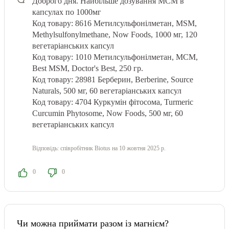
Доброго дня.
Найбільше дозування МСМ в
капсулах по 1000мг
Код товару: 8616
Метилсульфонілметан, MSM,
Methylsulfonylmethane, Now Foods, 1000 мг, 120
вегетаріанських капсул
Код товару: 1010
Метилсульфонілметан, МСМ,
Best MSM, Doctor's Best, 250 гр.
Код товару: 28981
Берберин, Berberine, Source
Naturals, 500 мг, 60 вегетаріанських капсул
Код товару: 4704
Куркумін фітосома, Turmeric
Curcumin Phytosome, Now Foods, 500 мг, 60
вегетаріанських капсул
Відповідь:
співробітник Biotus
на 10 жовтня 2025 р.
0
0
Чи можна приймати разом із магнієм?