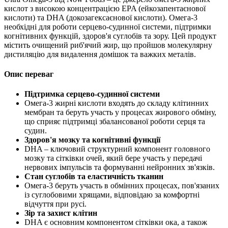
кислот з високою концентрацією EPA (ейкозапентаєнової
кислоти) та DHA (докозагексаєнової кислоти). Омега-3
необхідні для роботи серцево-судинної системи,
підтримки
когнітивних функцій, здоров'я суглобів та зору. Цей продукт
містить очищений риб'ячий жир, що пройшов молекулярну
дистиляцію для видалення домішок та важких металів.
Опис переваг
Підтримка серцево-судинної системи
Омега-3 жирні кислоти входять до складу клітинних
мембран та беруть участь у процесах жирового обміну,
що сприяє
підтримці
збалансованої роботи серця та
судин.
Здоров'я мозку та когнітивні функції
DHA – ключовий структурний компонент головного
мозку та сітківки очей, який бере участь у передачі
нервових імпульсів та формуванні нейронних зв'язків.
Стан суглобів та еластичність тканин
Омега-3 беруть участь в обмінних процесах, пов'язаних
із суглобовими хрящами,
відповідаю
за комфортні
відчуття при русі.
Зір та захист клітин
DHA є основним компонентом сітківки ока, а також