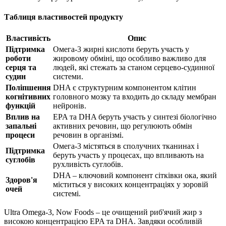
Таблиця властивостей продукту
Властивість
Опис
Підтримка
Омега-3 жирні кислоти беруть участь у
роботи
жировому обміні, що особливо важливо для
серця та
людей, які стежать за станом серцево-судинної
судин
системи.
Поліпшення
DHA є структурним компонентом клітин
когнітивних
головного мозку та входить до складу мембран
функцій
нейронів.
Вплив на
EPA та DHA беруть участь у синтезі біологічно
запальні
активних речовин, що регулюють обмін
процеси
речовин в організмі.
Омега-3 містяться в сполучних тканинах і
Підтримка
беруть участь у процесах,
що впливають
на
суглобів
рухливість суглобів.
DHA – ключовий компонент сітківки ока, який
Здоров'я
міститься у високих концентраціях у зоровій
очей
системі.
Ultra Omega-3, Now Foods – це очищений риб'ячий жир з
високою концентрацією EPA та DHA. Завдяки особливій