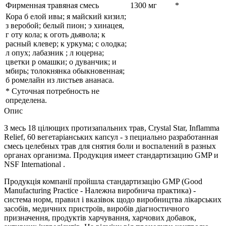
Фирменная травяная смесь
1300 мг
*
Кора б
елой ивы;
я
майский кизил;
з
веробой;
белый пион;
э
хинацея,
г
оту кола;
к
оготь дьявола;
к
расный клевер;
к
уркума;
с
олодка;
л
опух;
лабазник
;
л
юцерна;
цветки р
омашки;
о
дуванчик;
и
мбирь;
толокнянка обыкновенная;
б
ромелайн из листьев ананаса.
*
Суточная потребность не
определена.
Опис
З месь 18 цілющих протизапальних трав, Crystal Star, Inflamma
Relief, 60 вегетаріанських капсул - з пециально разработанная
смесь целебных трав для снятия боли и воспалений в разных
органах организма. Продукция имеет стандартизацию GMP и
NSF International .
Продукція компанії пройшла стандартизацію GMP (Good
Manufacturing Practice - Належна виробнича практика) -
система норм, правил і вказівок щодо виробництва лікарських
засобів, медичних пристроїв, виробів діагностичного
призначення, продуктів харчування, харчових добавок,