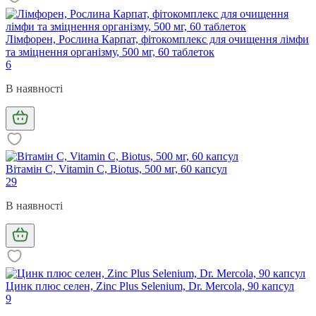
Лімфорен, Рослина Карпат, фітокомплекс для очищення лімфи
та зміцнення організму, 500 мг, 60 таблеток
6
В наявності
Вітамін С, Vitamin C, Biotus, 500 мг, 60 капсул
29
В наявності
Цинк плюс селен, Zinc Plus Selenium, Dr. Mercola, 90 капсул
9