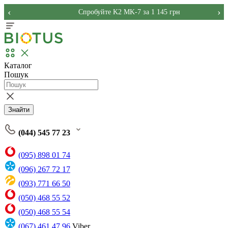
‹
›
Спробуйте K2 MK-7 за 1 145 грн
Каталог
Пошук
Знайти
(044) 545 77 23
(095) 898 01 74
(096) 267 72 17
(093) 771 66 50
(050) 468 55 52
(050) 468 55 54
(067) 461 47 96
Viber