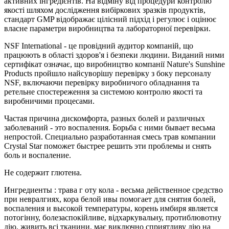
активних інгредієнтів. На відміну від процедури контролю
якості шляхом дослідження вибіркових зразків продуктів,
стандарт GMP відображає цілісний підхід і регулює і оцінює
власне параметри виробництва та лабораторної перевірки.
NSF International - це провідний аудитор компаній, що
працюють в області здоров'я і безпеки людини. Виданий ними
сертифікат означає, що виробництво компанії Nature's Sunshine
Products пройшло найсуворішу перевірку з боку персоналу
NSF, включаючи перевірку виробничого обладнання та
ретельне спостереження за системою контролю якості та
виробничими процесами.
Частая причина дискомфорта, разных болей и различных
заболеваний - это воспаления. Борьба с ними бывает весьма
непростой. Специально разработанная смесь трав компании
Crystal Star поможет быстрее решить эти проблемы и снять
боль и воспаление.
Не содержит глютена.
Ингредиенты : трава г оту кола - весьма действенное средство
при невралгиях, кора белой ивы помогает для снятия болей,
воспаления и высокой температуры, корень имбиря является
потогінну, болезаспокійливе, відхаркувальну, протиблювотну
дію, живить всі тканини, має виключно сприятливу дію на