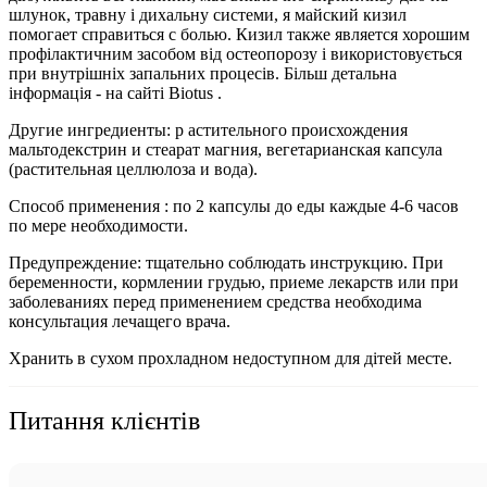
шлунок, травну і дихальну системи, я майский кизил
помогает справиться с болью. Кизил также является хорошим
профілактичним засобом від остеопорозу і використовується
при внутрішніх запальних процесів. Більш детальна
інформація - на сайті Biotus .
Другие ингредиенты: р астительного происхождения
мальтодекстрин и стеарат магния, вегетарианская капсула
(растительная целлюлоза и вода).
Способ применения : по 2 капсулы до еды каждые 4-6 часов
по мере необходимости.
Предупреждение: тщательно соблюдать инструкцию. При
беременности, кормлении грудью, приеме лекарств или при
заболеваниях перед применением средства необходима
консультация лечащего врача.
Хранить в сухом прохладном недоступном для дітей месте.
Питання клієнтів