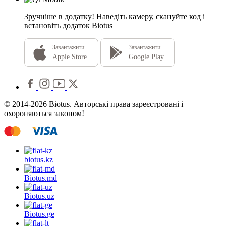
Зручніше в додатку!
Наведіть камеру, скануйте код і
встановіть додаток Biotus
Завантажити
Завантажити
Apple Store
Google Play
© 2014-2026 Biotus. Авторські права зареєстровані і
охороняються законом!
biotus.
kz
Biotus.
md
Biotus.
uz
Biotus.
ge