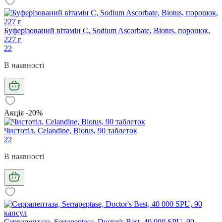
Буферізований вітамін С, Sodium Ascorbate, Biotus, порошок,
227 г
22
В наявності
Акція -20%
Чистотіл, Celandine, Biotus, 90 таблеток
22
В наявності
Серрапептаза, Serrapeptase, Doctor's Best, 40 000 SPU, 90