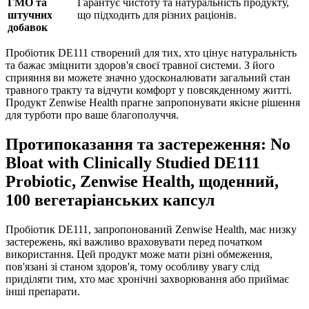
ГМО та
Гарантує чистоту та натуральність продукту,
штучних
що підходить для різних раціонів.
добавок
Пробіотик DE111 створений для тих, хто цінує натуральність
та бажає зміцнити здоров'я своєї травної системи. З його
сприяння ви можете значно удосконалювати загальний стан
травного тракту та відчути комфорт у повсякденному житті.
Продукт Zenwise Health прагне запропонувати якісне рішення
для турботи про ваше благополуччя.
Протипоказання та застереження: No
Bloat with Clinically Studied DE111
Probiotic, Zenwise Health, щоденний,
100 вегетаріанських капсул
Пробіотик DE111, запропонований Zenwise Health, має низку
застережень, які важливо враховувати перед початком
використання. Цей продукт може мати різні обмеження,
пов'язані зі станом здоров'я, тому особливу увагу слід
приділяти тим, хто має хронічні захворювання або приймає
інші препарати.