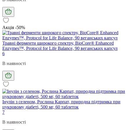
Акція -50%
Травні ферменти широкого спектру, BioCore® Enhanced
Enzymes™, Protocol for Life Balance, 90 веганських капсул
6
В наявності
Інулін з селеном, Рослина Карпат, природна підтримка при
цукровому діабеті, 500 мг, 60 таблеток
7
В наявності