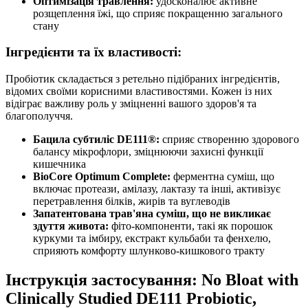
Оптимізація травлення:
удосконалює активне
розщеплення їжі, що сприяє покращенню загального
стану
Інгредієнти та їх властивості:
Пробіотик складається з ретельно підібраних інгредієнтів,
відомих своїми корисними властивостями. Кожен із них
відіграє важливу роль у зміцненні вашого здоров'я та
благополуччя.
Бацила субтиліс DE111®:
сприяє створенню здорового
балансу мікрофлори, зміцнюючи захисні функції
кишечника
BioCore Optimum Complete:
ферментна суміш, що
включає протеази, амілазу, лактазу та інші, активізує
перетравлення білків, жирів та вуглеводів
Запатентована трав'яна суміш, що не викликає
здуття живота:
фіто-компоненти, такі як порошок
куркуми та імбиру, екстракт кульбаби та фенхелю,
сприяють комфорту шлунково-кишкового тракту
Інструкція застосування: No Bloat with
Clinically Studied DE111 Probiotic,