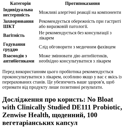
Категорія
Протипоказання
Індивідуальна
Можливі алергічні реакції на компоненти
нестерпність
Захворювання
Рекомендується обережність при гастриті
ШКТ
або виразковій патології.
Не рекомендується без консультації з
Вагітність
лікарем
Годування
Слід обговорити з медичним фахівцем
груддю
Взаємодія з
Може змінювати дію антибіотиків,
антибіотиками
необхідно консультуватися з лікарем
Перед використанням цього пробіотика рекомендується
проконсультуватися з лікарем, особливо якщо у вас є якісь із
перерахованих станів. Це убезпечить ваше здоров'я, щоб
отримати від продукту лише позитивні результати.
Дослідження про користь: No Bloat
with Clinically Studied DE111 Probiotic,
Zenwise Health, щоденний, 100
вегетаріанських капсул