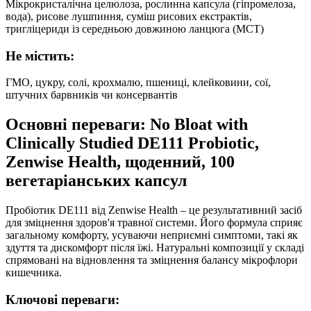
Мікрокристалічна целюлоза, рослинна капсула (гіпромелоза,
вода), рисове лушпиння, суміш рисових екстрактів,
тригліцериди із середньою довжиною ланцюга (MCT)
Не містить:
ГМО, цукру, солі, крохмалю, пшениці, клейковини, сої,
штучних барвників чи консервантів
Основні переваги: No Bloat with
Clinically Studied DE111 Probiotic,
Zenwise Health, щоденний, 100
вегетаріанських капсул
Пробіотик DE111 від Zenwise Health – це результативний засіб
для зміцнення здоров'я травної системи. Його формула сприяє
загальному комфорту, усуваючи неприємні симптоми, такі як
здуття та дискомфорт після їжі. Натуральні композиції у складі
спрямовані на відновлення та зміцнення балансу мікрофлори
кишечника.
Ключові переваги: