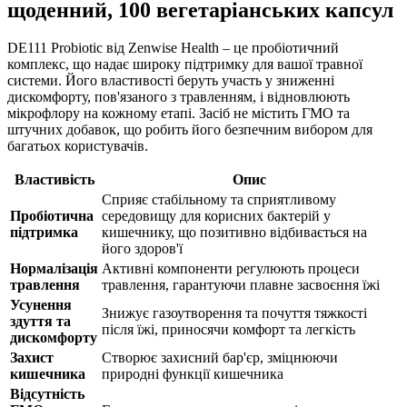
щоденний, 100 вегетаріанських капсул
DE111 Probiotic від Zenwise Health – це пробіотичний
комплекс, що надає широку підтримку для вашої травної
системи. Його властивості
беруть участь
у зниженні
дискомфорту, пов'язаного з травленням, і відновлюють
мікрофлору на кожному етапі. Засіб не містить ГМО та
штучних добавок, що робить його безпечним вибором для
багатьох користувачів.
Властивість
Опис
Сприяє стабільному та сприятливому
Пробіотична
середовищу для корисних бактерій у
підтримка
кишечнику, що позитивно відбивається на
його здоров'ї
Нормалізація
Активні компоненти регулюють процеси
травлення
травлення, гарантуючи плавне засвоєння їжі
Усунення
Знижує газоутворення та почуття тяжкості
здуття та
після їжі, приносячи комфорт та легкість
дискомфорту
Захист
Створює захисний бар'єр, зміцнюючи
кишечника
природні функції кишечника
Відсутність