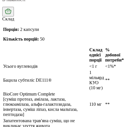
Склад
Порція:
2 капсули
Кількість порцій:
50
Склад
%
однієї
добової
порції
потреби*
Усього вуглеводів
<1 г
<1%*
1
мільярд
Бацила субтиліс DE111®
**
КУО
(10 мг)
BioCore Optimum Complete
[суміш протеаз, амілаза, лактаза,
глюкоамілаза, альфа-галактозидаза,
110 мг
**
інвертаза, суміш ліпаз, кисла мальтаза,
пептидаза]
Запатентована трав'яна суміш, що не
викликає здуття живота