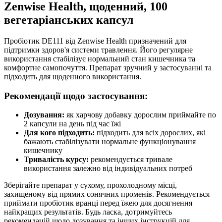
Zenwise Health, щоденний, 100
вегетаріанських капсул
Пробіотик DE111 від Zenwise Health призначений для
підтримки здоров'я системи травлення. Його регулярне
використання стабілізує нормальний стан кишечника та
комфортне самопочуття. Препарат зручний у застосуванні та
підходить для щоденного використання.
Рекомендації щодо застосування:
Дозування:
як харчову добавку дорослим приймайте по
2 капсули на день під час їжі
Для кого підходить:
підходить для всіх дорослих, які
бажають стабілізувати нормальне функціонування
кишечнику
Тривалість курсу:
рекомендується тривале
використання залежно від індивідуальних потреб
Зберігайте препарат у сухому, прохолодному місці,
захищеному від прямих сонячних променів. Рекомендується
приймати пробіотик вранці перед їжею для досягнення
найкращих результатів. Будь ласка, дотримуйтесь
рекомендацій щодо дозування та інших інструкцій для