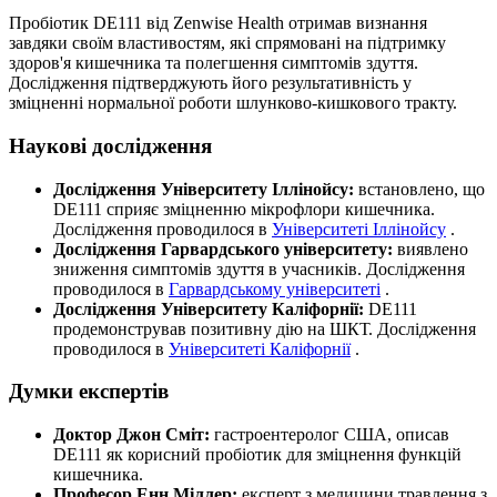
Пробіотик DE111 від Zenwise Health отримав визнання
завдяки своїм властивостям, які спрямовані на підтримку
здоров'я кишечника та полегшення симптомів здуття.
Дослідження підтверджують його
результативність
у
зміцненні нормальної роботи шлунково-кишкового тракту.
Наукові дослідження
Дослідження Університету Іллінойсу:
встановлено, що
DE111 сприяє зміцненню мікрофлори кишечника.
Дослідження проводилося в
Університеті Іллінойсу
.
Дослідження Гарвардського університету:
виявлено
зниження симптомів здуття в учасників. Дослідження
проводилося в
Гарвардському університеті
.
Дослідження Університету Каліфорнії:
DE111
продемонстрував позитивну дію на ШКТ. Дослідження
проводилося в
Університеті Каліфорнії
.
Думки експертів
Доктор Джон Сміт:
гастроентеролог США, описав
DE111 як корисний пробіотик для зміцнення функцій
кишечника.
Професор Енн Міллер:
експерт з медицини травлення з