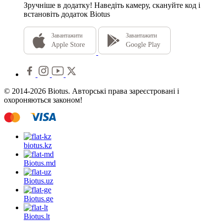
Зручніше в додатку!
Наведіть камеру, скануйте код і
встановіть додаток Biotus
Завантажити
Завантажити
Apple Store
Google Play
© 2014-2026 Biotus. Авторські права зареєстровані і
охороняються законом!
biotus.
kz
Biotus.
md
Biotus.
uz
Biotus.
ge
Biotus.
lt