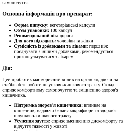
самопочуття.
Основна інформація про препарат:
Форма випуску:
вегетаріанські капсули
Об'єм упаковки:
100 капсул
Рекомендований вік:
дорослі
Для кого підходить:
чоловіки та жінки
Сумісність із добавками та ліками:
перш ніж
поєднувати з іншими добавками, рекомендується
проконсультуватися з лікарем
Дія:
Цей пробіотик має корисний вплив на організм, діючи на
стабільність роботи шлунково-кишкового тракту. Склад
сприяє комфортному самопочуттю та зміцненню здоров'я
кишечника.
Підтримка здоров'я кишечника:
впливає на
кишечник, надаючи баланс мікрофлори та здоров'я
шлунково-кишкового тракту
Усунення здуття:
сприяє зменшенню дискомфорту та
відчуття тяжкості у животі