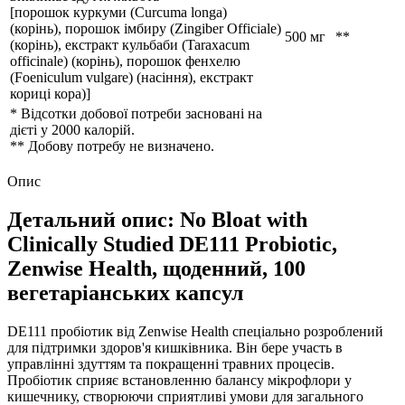
[порошок куркуми (Curcuma longa)
(корінь), порошок імбиру (Zingiber Officiale)
500 мг
**
(корінь), екстракт кульбаби (Taraxacum
officinale) (корінь), порошок фенхелю
(Foeniculum vulgare) (насіння), екстракт
кориці кора)]
* Відсотки добової потреби засновані на
дієті у 2000 калорій.
** Добову потребу не визначено.
Опис
Детальний опис: No Bloat with
Clinically Studied DE111 Probiotic,
Zenwise Health, щоденний, 100
вегетаріанських капсул
DE111 пробіотик від Zenwise Health спеціально розроблений
для підтримки здоров'я кишківника. Він бере участь в
управлінні здуттям та покращенні травних процесів.
Пробіотик сприяє встановленню балансу мікрофлори у
кишечнику, створюючи сприятливі умови для загального