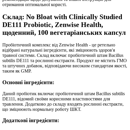
отримання оптимальної користі.
Склад: No Bloat with Clinically Studied
DE111 Probiotic, Zenwise Health,
щоденний, 100 вегетаріанських капсул
Пробіотичний комплекс від Zenwise Health - це ретельно
відібрані натуральні інгредієнти, які зміцнюють здоров'я
травної системи. Склад включає пробіотичний штам Bacillus
subtilis DE111 та рослинні екстракти. Продукт не містить ГМО
та штучних добавок, відповідаючи високим стандартам якості,
таким як GMP.
Основні інгредієнти:
Даний пробіотик включає пробіотичний штам Bacillus subtilis
DE111, відомий своїми корисними властивостями для
травлення. Додатково до складу входять рослинні екстракти,
що зміцнюють нормальну роботу ШКТ.
Додаткові інгредієнти: