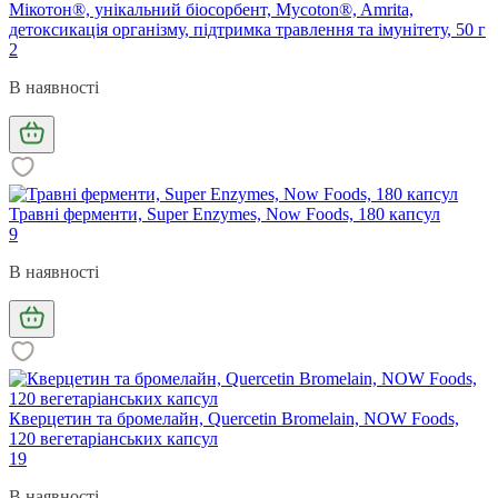
Мікотон®, унікальний біосорбент, Mycoton®, Amrita,
детоксикація організму, підтримка травлення та імунітету, 50 г
2
В наявності
Травні ферменти, Super Enzymes, Now Foods, 180 капсул
9
В наявності
Кверцетин та бромелайн, Quercetin Bromelain, NOW Foods,
120 вегетаріанських капсул
19
В наявності