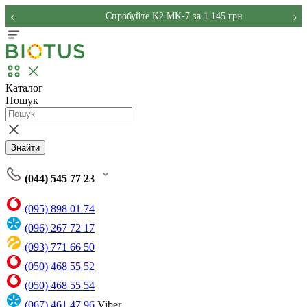
‹
›
Спробуйте K2 MK-7 за 1 145 грн
Каталог
Пошук
Знайти
(044) 545 77 23
(095) 898 01 74
(096) 267 72 17
(093) 771 66 50
(050) 468 55 52
(050) 468 55 54
(067) 461 47 96
Viber