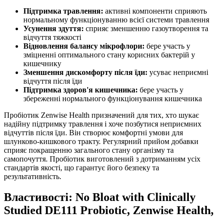
Підтримка травлення:
активні компоненти сприяють
нормальному функціонуванню всієї системи травлення
Усунення здуття:
сприяє зменшенню газоутворення та
відчуття тяжкості
Відновлення балансу мікрофлори:
бере участь у
зміцненні оптимального стану корисних бактерій у
кишечнику
Зменшення дискомфорту після їди:
усуває неприємні
відчуття після їди
Підтримка здоров'я кишечника:
бере участь у
збереженні нормального функціонування кишечника
Пробіотик Zenwise Health призначений для тих, хто шукає
надійну підтримку травлення і хоче позбутися неприємних
відчуттів після їди. Він створює комфортні умови для
шлунково-кишкового тракту. Регулярний прийом добавки
сприяє покращенню загального стану організму та
самопочуття. Пробіотик виготовлений з дотриманням усіх
стандартів якості, що гарантує його безпеку та
результативність.
Властивості: No Bloat with Clinically
Studied DE111 Probiotic, Zenwise Health,