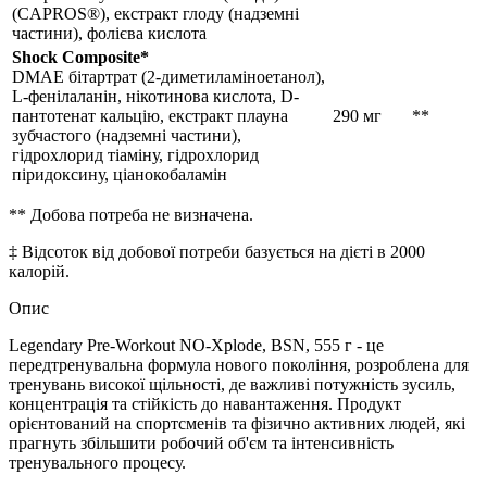
(CAPROS®), екстракт глоду (надземні
частини), фолієва кислота
Shock Composite*
DMAE бітартрат (2-диметиламіноетанол),
L-фенілаланін, нікотинова кислота, D-
пантотенат кальцію, екстракт плауна
290 мг
**
зубчастого (надземні частини),
гідрохлорид тіаміну, гідрохлорид
піридоксину, ціанокобаламін
** Добова потреба не визначена.
‡
Відсоток від добової потреби базується на дієті в 2000
калорій.
Опис
Legendary Pre-Workout NO-Xplode, BSN, 555 г - це
передтренувальна формула нового покоління, розроблена для
тренувань високої щільності, де важливі потужність зусиль,
концентрація та стійкість до навантаження. Продукт
орієнтований на спортсменів та фізично активних людей, які
прагнуть збільшити робочий об'єм та інтенсивність
тренувального процесу.