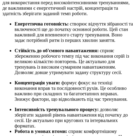
для використання перед високоінтенсивними тренуваннями,
де важливими є енергетичний настрій, концентрація та
здатність зберігати заданий темп роботи.
Енергетична готовність:
створює відчуття зібраності та
включеності ще до початку основної роботи. Цей стан
важливий для впевненого старту тренування. Воно
задає потрібний ритм із перших хвилин заняття.
Стійкість до об'ємного навантаження:
сприяє
збереженню робочого темпу під час виконання серій із
великою кількістю повторень. Це актуально для
тренувань із високим сумарним навантаженням.
Дозволяє довше утримувати задану структуру сесії.
Концентрація уваги:
формує фокус на техніці
виконання вправ та послідовності рухів. Це особливо
важливо при складних та багатоетапних вправах.
Знижує фактори, що відволікають під час тренування.
Інтенсивність тренувального процесу:
дозволяє
зберігати заданий рівень навантаження від початку до
сесії. Це актуально при кругових та інтервальних
форматах.
Робота в умовах втоми:
сприяє комфортнішому