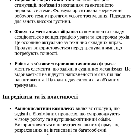
стимуляції, пов'язані з неспанням та активністю
нервової системи. Формула орієнтована збереження
робочого темпу протягом усього тренування. Підходить
для занять високої густини.
Фокус та ментальна зібраність:
компоненти складу
асоціюються з концентрацією уваги та контролем рухів.
Це особливо актуально за технічно складних вправ.
Продукт використовується перед тренуваннями, що
потребують точності.
Робота з м'язовим кровопостачанням:
формула
містить елементи, що задіяні в судинних механізмах. Це
відбивається на відчутті наповненості м'язів під час
навантаження. Підходить для силових та об'ємних
тренувань.
Інгредієнти та їх властивості
Амінокислотний комплекс:
включає сполуки, що
задіяні в біохімічних процесах, що супроводжують
м'язову роботу та внутрішньоклітинний обмін.
Використовується в передтренувальних формулах,
розрахованих на інтенсивні та багатооб'ємні