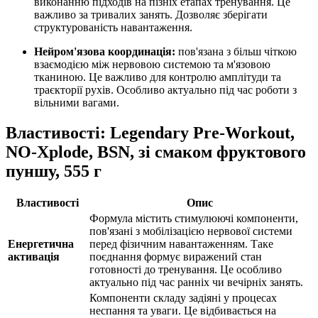
виконанню підходів на пізніх етапах тренування. Це
важливо за тривалих занять. Дозволяє зберігати
структурованість навантаження.
Нейром'язова координація:
пов'язана з більш чіткою
взаємодією між нервовою системою та м'язовою
тканиною. Це важливо для контролю амплітуди та
траєкторії рухів. Особливо актуально під час роботи з
вільними вагами.
Властивості: Legendary Pre-Workout,
NO-Xplode, BSN, зі смаком фруктового
пуншу, 555 г
Властивості
Опис
Формула містить стимулюючі компоненти,
пов'язані з мобілізацією нервової системи
Енергетична
перед фізичним навантаженням. Таке
активація
поєднання формує виражений стан
готовності до тренування. Це особливо
актуально під час ранніх чи вечірніх занять.
Компоненти складу задіяні у процесах
неспання та уваги. Це відбивається на