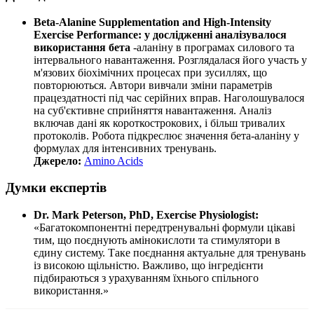
Beta-Alanine Supplementation and High-Intensity
Exercise Performance: у дослідженні аналізувалося
використання бета
-аланіну в програмах силового та
інтервального навантаження. Розглядалася його участь у
м'язових біохімічних процесах при зусиллях, що
повторюються. Автори вивчали зміни параметрів
працездатності під час серійних вправ.
Наголошувалося
на суб'єктивне сприйняття навантаження. Аналіз
включав дані як короткострокових, і більш тривалих
протоколів. Робота підкреслює значення бета-аланіну у
формулах для інтенсивних тренувань.
Джерело:
Amino Acids
Думки експертів
Dr. Mark Peterson, PhD, Exercise Physiologist:
«Багатокомпонентні передтренувальні формули цікаві
тим, що поєднують амінокислоти та стимулятори в
єдину систему. Таке поєднання актуальне для тренувань
із високою щільністю. Важливо, що інгредієнти
підбираються з урахуванням їхнього спільного
використання.»