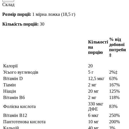
Склад
Розмір порції:
1 мірна ложка (18,5 г)
Кількість порцій:
30
% від
Кількості
добової
на
потреби
порцію
‡
Калорії
20
Усього вуглеводів
5 г
2%‡
Вітамін D
12,5 мкг
63%
Тіамін
2 мг
167%
Ніацін
20 мг
125%
Вітамін В6
2 мг
118%
330 мкг
Фолієва кислота
83%
ДФЕ
Вітамін В12
6 мкг
250%
Пантотенова кислота
10 мг
200%
Кальцій
40 мг
3%