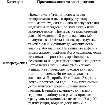
Категорія
Протипоказання та застереження
Проконсультуйтеся з лікарем перед
використанням цього продукту, якщо ви
приймаєте будь-які ліки або перебуваєте під
медичним наглядом у зв'язку з будь-яким
захворюванням. Препарат не призначений
для осіб молодше 18 років, вагітних (або
планують вагітність) і жінок, що годують, а
також людей, чутливих до кофеїну, бета-
аланіну або ніацину. Не вживайте кофеїн з
інших джерел, оскільки його надлишок може
викликати нервозність, дратівливість,
безсоння та напади прискореного серцебиття.
Попередження
Бета-аланін і ніацин можуть викликати
нешкідливе тимчасове поколювання або
припливи спеки. Чи не поєднувати з
алкоголем. Не приймайте більше 2 мірних
ложок протягом 24 годин. Між прийомами
дотримуйтесь перерви щонайменше 4
години. Вживайте комплекс як частину
здорового раціону та в рамках програми
тренувань та випивайте не менше 3 л (100
рідких унцій) води на добу. Фізичне