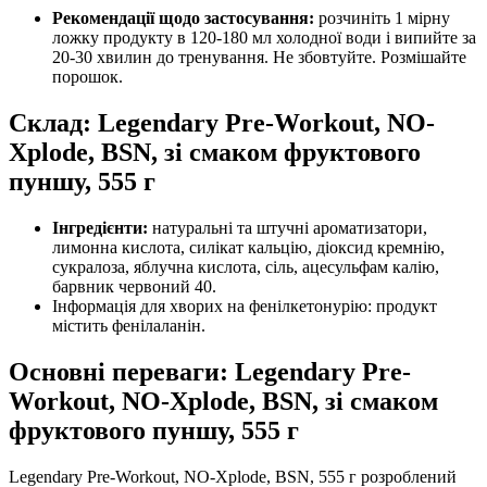
Рекомендації щодо застосування:
розчиніть 1 мірну
ложку продукту в 120-180 мл холодної води і випийте за
20-30 хвилин до тренування. Не збовтуйте. Розмішайте
порошок.
Склад: Legendary Pre-Workout, NO-
Xplode, BSN, зі смаком фруктового
пуншу, 555 г
Інгредієнти:
н
атуральні та штучні ароматизатори,
лимонна кислота, силікат кальцію, діоксид кремнію,
сукралоза, яблучна кислота, сіль, ацесульфам калію,
барвник червоний 40.
Інформація для хворих на фенілкетонурію: продукт
містить фенілаланін.
Основні переваги: Legendary Pre-
Workout, NO-Xplode, BSN, зі смаком
фруктового пуншу, 555 г
Legendary Pre-Workout, NO-Xplode, BSN, 555 г розроблений