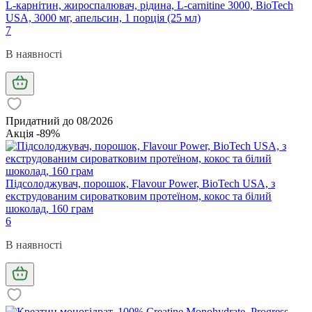
L-карнітин, жироспалювач, рідина, L-carnitine 3000, BioTech
USA, 3000 мг, апельсин, 1 порція (25 мл)
7
В наявності
Придатний до 08/2026
Акція -89%
Підсолоджувач, порошок, Flavour Power, BioTech USA, з
екструдованим сироватковим протеїном, кокос та білий
шоколад, 160 грам
6
В наявності