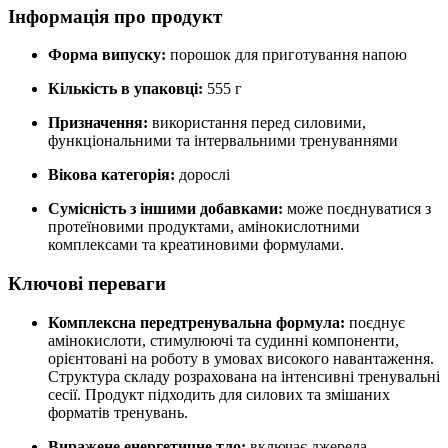
Інформація про продукт
Форма випуску:
порошок для приготування напою
Кількість в упаковці:
555 г
Призначення:
використання перед силовими,
функціональними та інтервальними тренуваннями
Вікова категорія:
дорослі
Сумісність з іншими добавками:
може поєднуватися з
протеїновими продуктами, амінокислотними
комплексами та креатиновими формулами.
Ключові переваги
Комплексна передтренувальна формула:
поєднує
амінокислоти, стимулюючі та судинні компоненти,
орієнтовані на роботу в умовах високого навантаження.
Структура складу розрахована на інтенсивні тренувальні
сесії. Продукт підходить для силових та змішаних
форматів тренувань.
Виражене енергетичне тло:
включає джерела