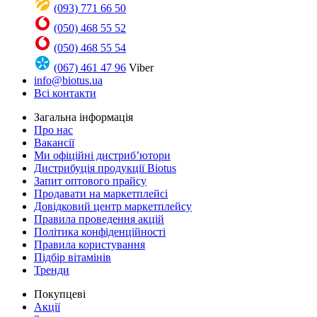
(093) 771 66 50
(050) 468 55 52
(050) 468 55 54
(067) 461 47 96
Viber
info@biotus.ua
Всі контакти
Загальна інформація
Про нас
Вакансії
Ми офіційні дистриб’ютори
Дистрибуція продукції Biotus
Запит оптового прайсу
Продавати на маркетплейсі
Довідковий центр маркетплейсу
Правила проведення акцій
Політика конфіденційності
Правила користування
Підбір вітамінів
Тренди
Покупцеві
Акції