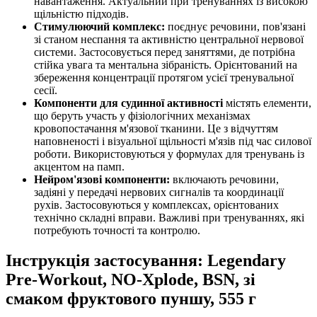
навантаження. Актуальний при тренуваннях із високою
щільністю підходів.
Стимулюючий комплекс:
поєднує речовини, пов'язані
зі станом неспання та активністю центральної нервової
системи. Застосовується перед заняттями, де потрібна
стійка увага та ментальна зібраність. Орієнтований на
збереження концентрації протягом усієї тренувальної
сесії.
Компоненти для судинної активності
містять елементи,
що беруть участь у фізіологічних механізмах
кровопостачання м'язової тканини. Це з відчуттям
наповненості і візуальної щільності м'язів під час силової
роботи. Використовуються у формулах для тренувань із
акцентом на памп.
Нейром'язові компоненти:
включають речовини,
задіяні у передачі нервових сигналів та координації
рухів. Застосовуються у комплексах, орієнтованих
технічно складні вправи. Важливі при тренуваннях, які
потребують точності та контролю.
Інструкція застосування: Legendary
Pre-Workout, NO-Xplode, BSN, зі
смаком фруктового пуншу, 555 г