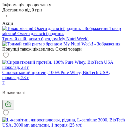
Інформація про доставку
Доставимо від
0 грн
Акції
Товар
місяця! Омега для всієї родини.
Тримай свій ритм з брендом My Nutri Week!
Покупці також цікавились
Схожі товари
Сироватковий протеїн, 100% Pure Whey, BioTech USA,
шоколад, 28 г
7
В наявності