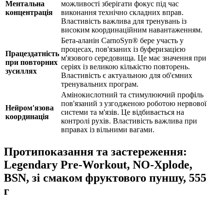
Ментальна
можливості зберігати фокус під час
концентрація
виконання технічно складних вправ.
Властивість важлива для тренувань із
високим координаційним навантаженням.
Бета-аланін CarnoSyn® бере участь у
процесах, пов'язаних із буферизацією
Працездатність
м'язового середовища. Це має значення при
при повторних
серіях із великою кількістю повторень.
зусиллях
Властивість є актуальною для об'ємних
тренувальних програм.
Амінокислотний та стимулюючий профіль
пов'язаний з узгодженою роботою нервової
Нейром'язова
системи та м'язів. Це відбивається на
координація
контролі рухів. Властивість важлива при
вправах із вільними вагами.
Протипоказання та застереження:
Legendary Pre-Workout, NO-Xplode,
BSN, зі смаком фруктового пуншу, 555
г