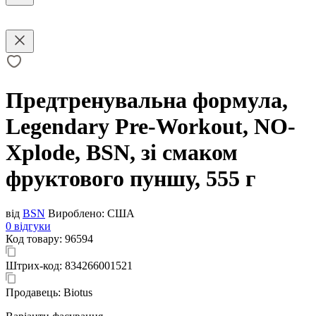
Предтренувальна формула,
Legendary Pre-Workout, NO-
Xplode, BSN, зі смаком
фруктового пуншу, 555 г
від
BSN
Вироблено:
США
0 відгуки
Код товару:
96594
Штрих-код:
834266001521
Продавець:
Biotus