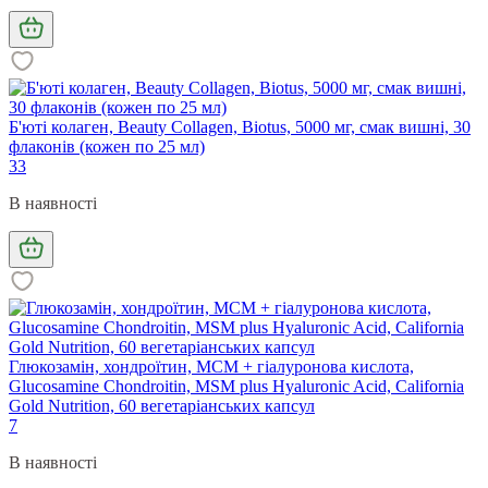
Б'юті колаген, Beauty Collagen, Biotus, 5000 мг, смак вишні, 30
флаконів (кожен по 25 мл)
33
В наявності
Глюкозамін, хондроїтин, МСМ + гіалуронова кислота,
Glucosamine Chondroitin, MSM plus Hyaluronic Acid, California
Gold Nutrition, 60 вегетаріанських капсул
7
В наявності