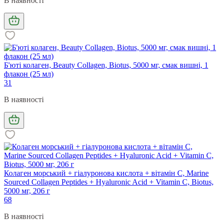
В наявності
Б'юті колаген, Beauty Collagen, Biotus, 5000 мг, смак вишні, 1
флакон (25 мл)
31
В наявності
Колаген морський + гіалуронова кислота + вітамін С, Marine
Sourced Collagen Peptides + Hyaluronic Acid + Vitamin C, Biotus,
5000 мг, 206 г
68
В наявності