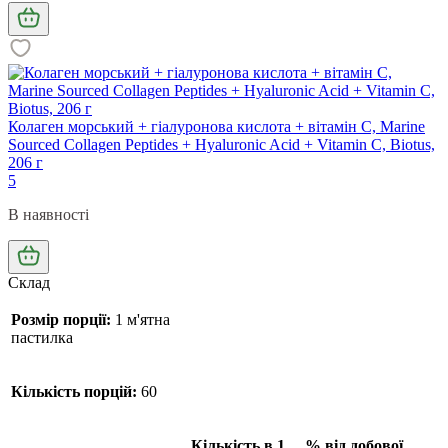
Колаген морський + гіалуронова кислота + вітамін C, Marine
Sourced Collagen Peptides + Hyaluronic Acid + Vitamin C, Biotus,
206 г
5
В наявності
Склад
Розмір порції:
1 м'ятна
пастилка
Кількість порцій:
60
Кількість в 1
% від добової