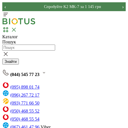
‹
›
Спробуйте K2 MK-7 за 1 145 грн
Каталог
Пошук
Знайти
(044) 545 77 23
(095) 898 01 74
(096) 267 72 17
(093) 771 66 50
(050) 468 55 52
(050) 468 55 54
(067) 461 47 96
Viber