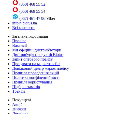
(050) 468 55 52
(050) 468 55 54
(067) 461 47 96
Viber
info@biotus.ua
Всі контакти
Загальна інформація
Про нас
Вакансії
Ми офіційні дистриб’ютори
Дистрибуція продукції Biotus
Запит оптового прайсу
Продавати на маркетплейсі
Довідковий центр маркетплейсу
Правила проведення акцій
Політика конфіденційності
Правила користування
Підбір вітамінів
Тренди
Покупцеві
Акції
Знижки
Доставка