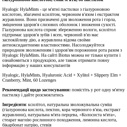
Hyalogic HylaMints - це м'ятні пастилки з гіалуроновою
кислотою, збагачені ксилітом, червоним в'язом і екстрактом
журавлини. Вони призначені для зволоження рота і горла,
зміцнення здоров'я слизових оболонок і зниження сухості.
Гіалуронова кислота сприяє збереженню вологи, ксилітол
підтримає здоров'я зубів і ясен, червоний в'яз має
заспокійливу дію, а журавлина відома своїми
антиоксидантними властивостями. Насолоджуйтеся
природним зволоженням і здоров'ям порожнини рота разом з
Hyalogic HylaMints. На сайті Вiotus можна не тільки купити і
ознайомиться з продукцією, але також отримати повну
інформацію у наших консультантів
Hyalogic, HylaMints, Hyaluronic Acid + Xylitol + Slippery Elm +
Cranberry, Mint, 60 Lozenges
Рекомендації щодо застосування:
помістіть у рот одну м'ятну
пастилку і дайте розсмоктатись
Інгредієнти
: ксилітол, натуральна зволожувальна суміш
(гіалуронова кислота, пектин, кора червоного в'яза, екстракт
журавлини), натуральна м'ята перцева, «Колосиста м'ята»,
стеарат магнію рослинного походження, лимонна кислота,
бікарбонат натрію, стевія