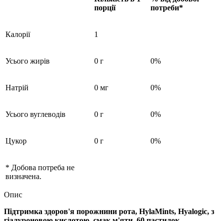
порції
потреби*
Калорії
1
Усього жирів
0 г
0%
Натрій
0 мг
0%
Усього вуглеводів
0 г
0%
Цукор
0 г
0%
* Добова потреба не
визначена.
Опис
Підтримка здоров'я порожнини рота, HylaMints, Hyalogic, з
гіалуроновою кислотою, смак м'яти, 60 пастилок