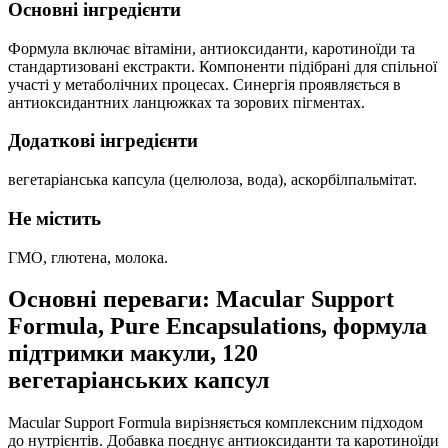
Основні інгредієнти
Формула включає вітаміни, антиоксиданти, каротиноїди та
стандартизовані екстракти. Компоненти підібрані для спільної
участі у метаболічних процесах. Синергія проявляється в
антиоксидантних ланцюжках та зорових пігментах.
Додаткові інгредієнти
вегетаріанська капсула (целюлоза, вода), аскорбілпальмітат.
Не містить
ГМО, глютена, молока.
Основні переваги: Macular Support
Formula, Pure Encapsulations, формула
підтримки макули, 120
вегетаріанських капсул
Macular Support Formula вирізняється комплексним підходом
до нутрієнтів. Добавка поєднує антиоксиданти та каротиноїди