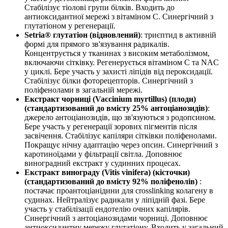
Стабілізує тіолові групи білків. Входить до
антиоксидантної мережі з вітаміном С. Синергічний з
глутатіоном у регенерації.
Setria® глутатіон (відновлений)
: триєптид в активній
формі для прямого зв'язування радикалів.
Концентрується у тканинах з високим метаболізмом,
включаючи сітківку. Регенерується вітаміном С та NAC
у циклі. Бере участь у захисті ліпідів від пероксидації.
Стабілізує білки фоторецепторів. Синергічний з
поліфенолами в загальній мережі.
Екстракт чорниці (Vaccinium myrtillus) (плоди)
(стандартизований до вмісту 25% антоціанозидів)
:
джерело антоціанозидів, що зв'язуються з родопсином.
Бере участь у регенерації зорових пігментів після
засвічення. Стабілізує капіляри сітківки поліфенолами.
Покращує нічну адаптацію через опсин. Синергічний з
каротиноїдами у фільтрації світла. Доповнює
виноградний екстракт у судинних процесах.
Екстракт винограду (Vitis vinifera) (кісточки)
(стандартизований до вмісту 92% поліфенолів)
:
постачає проантоціанідини для crosslinking колагену в
судинах. Нейтралізує радикали у ліпідній фазі. Бере
участь у стабілізації ендотелію очних капілярів.
Синергічний з антоціанозидами чорниці. Доповнює
антиоксидантну мережу глутатіону. Входить у загальний