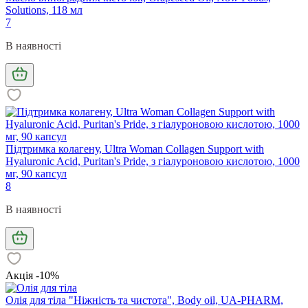
Solutions, 118 мл
7
В наявності
Підтримка колагену, Ultra Woman Collagen Support with
Hyaluronic Acid, Puritan's Pride, з гіалуроновою кислотою, 1000
мг, 90 капсул
8
В наявності
Акція -10%
Олія для тіла "Ніжність та чистота", Body oil, UA-PHARM,