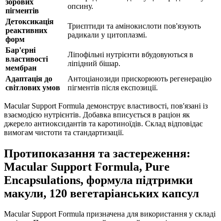
зорових
опсину.
пігментів
Детоксикація
Триєптиди та амінокислоти пов'язують
реактивних
радикали у цитоплазмі.
форм
Бар'єрні
Ліпофільні нутрієнти вбудовуються в
властивості
ліпідний бішар.
мембран
Адаптація до
Антоціанозиди прискорюють регенерацію
світлових умов
пігментів після експозиції.
Macular Support Formula демонструє властивості, пов'язані із
взаємодією нутрієнтів. Добавка вписується в раціон як
джерело антиоксидантів та каротиноїдів. Склад відповідає
вимогам чистоти та стандартизації.
Протипоказання та застереження:
Macular Support Formula, Pure
Encapsulations, формула підтримки
макули, 120 вегетаріанських капсул
Macular Support Formula призначена для використання у складі