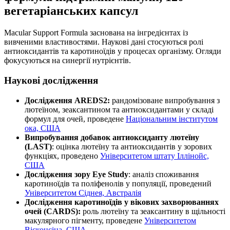
вегетаріанських капсул
Macular Support Formula заснована на інгредієнтах із
вивченими властивостями. Наукові дані стосуються ролі
антиоксидантів та каротиноїдів у процесах організму. Огляди
фокусуються на синергії нутрієнтів.
Наукові дослідження
Дослідження AREDS2:
рандомізоване випробування з
лютеїном, зеаксантином та антиоксидантами у складі
формул для очей, проведене
Національним інститутом
ока, США
Випробування добавок антиоксиданту лютеїну
(LAST)
: оцінка лютеїну та антиоксидантів у зорових
функціях, проведено
Університетом штату Іллінойс,
США
Дослідження зору Eye Study
: аналіз споживання
каротиноїдів та поліфенолів у популяції, проведений
Університетом Сіднея, Австралія
Дослідження каротиноїдів у вікових захворюваннях
очей (CARDS):
роль лютеїну та зеаксантину в щільності
макулярного пігменту, проведене
Університетом
Вісконсіна, США