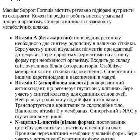
Macular Support Formula містить ретельно підібрані нутрієнти
та екстракти. Кожен інгредієнт робить внесок у загальні
процеси організму. Синергія виникає із взаємодії у
метаболічних шляхах.
Вітамін А (бета-каротин)
: попередник ретинолу,
необхідного для синтезу родопсину в паличках сітківки.
Бере участь у циклі візуальних пігментів при адаптації
до темряви. Перетворюється ферментами на активну
форму при необхідності організму. Входить до складу
світлочутливих білків фоторецепторів. Стабілізує
мембрани клітин сітківки від окиснення. Синергічний з
іншими каротиноїдами в накопиченні в макулі.
Вітамін С (аскорбінова кислота)
: водорозчинний
антиоксидант, що регенерує глутатіон у клітинах. Бере
участь у синтезі колагену для судинних стінок очей.
Нейтралізує радикали у водній фазі цитоплазми.
Транспортується в кришталик та склоподібне тіло.
Відновлює вітамін Е у мембранах. Синергічний з NAC у
глутатіоновому циклі.
N-ацетил-L-цистеїн (вільна форма)
: постачальник
цистеїну для синтезу глутатіону в печінці та очах.
Проникає через клітинні мембрани у вільній формі. Бере
участь у детоксикації реактивних форм кисню.