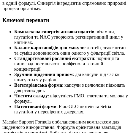
в одній формулі. Синергія інгредієнтів спрямовано природні
процеси організму.
Ключові переваги
Комплексна синергія антиоксидантів
: вітаміни,
глутатіон та NAC утворюють регенеративний цикл у
клітинах.
Баланс каротиноїдів для макули
: лютеїн, зеаксантин
та суміш доповнюють один одного у фільтрації світла.
Стандартизовані рослинні екстракти
: чорниця та
виноград поставляють поліфеноли в точній
концентрації.
Зручний щоденний прийом
: дві капсули під час їжі
вписуються у раціон.
Вегетаріанська форма
: капсули з целюлози підходять
для різних дієт.
Чистота складу
: відсутність ГМО, глютена та молока у
формулі.
Патентовані форми
: FloraGLO лютеїн та Setria
глутатіон у перевірених джерелах.
Macular Support Formula є збалансованим комплексом для
щоденного використання. Формула орієнтована взаємодія
нутрієнтів в організмі. Добавка підходить людям, які