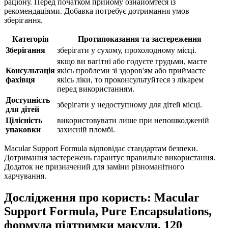
раціону. Перед початком прийому ознайомтеся із
рекомендаціями. Добавка потребує дотримання умов
зберігання.
Категорія
Протипоказання та застереження
Зберігання
зберігати у сухому, прохолодному місці.
якщо ви вагітні або годуєте грудьми, маєте
Консультація
якісь проблеми зі здоров'ям або приймаєте
фахівця
якісь ліки, то проконсультуйтеся з лікарем
перед використанням.
Доступність
зберігати у недоступному для дітей місці.
для дітей
Цілісність
використовувати лише при непошкодженій
упаковки
захисній пломбі.
Macular Support Formula відповідає стандартам безпеки.
Дотримання застережень гарантує правильне використання.
Додаток не призначений для заміни різноманітного
харчування.
Дослідження про користь: Macular
Support Formula, Pure Encapsulations,
формула підтримки макули, 120