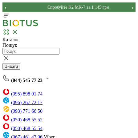
‹
›
Спробуйте K2 MK-7 за 1 145 грн
Каталог
Пошук
Знайти
(044) 545 77 23
(095) 898 01 74
(096) 267 72 17
(093) 771 66 50
(050) 468 55 52
(050) 468 55 54
(067) 461 47 96
Viber