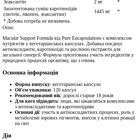
Зеаксантін
2 мг
*
Запатентована суміш каротиноїдів
1445 мг
*
(лютеїн, лікопен, зеаксантин)
* Добова потреба не визначена.
Опис
Macular Support Formula від Pure Encapsulations є комплексом
нутрієнтів у вегетаріанських капсулах. Добавка поєднує
антиоксиданти, каротиноїди та рослинні екстракти для
загальної синергії. Формула орієнтована участь інгредієнтів у
природних процесах організму, що з очима.
Основна інформація
Форма випуску
: вегетаріанські капсули
Об'єм упаковки
: 120 капсул
Рекомендований вік
: дорослі старше 18 років
Для кого підходить
: люди, які цікавляться комплексами
з антиоксидантами та каротиноїдами
Основні дії
: участь в антиоксидантних процесах, роль у
метаболізмі зорових пігментів, внесок у клітинні реакції
на світ
Дія