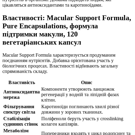
цікавляться антиоксидантами та каротиноїдами.
Властивості: Macular Support Formula,
Pure Encapsulations, формула
підтримки макули, 120
вегетаріанських капсул
Macular Support Formula характеризується продуманим
поєднанням нутрієнтів. Добавка орієнтована участь у
біологічних процесах. Властивості відбивають загальну
спрямованість складу.
Властивість
Опис
Компоненти утворюють ланцюжок
Антиоксидантна
регенерації у водній та ліпідній фазах
мережа
клітин.
Фільтрування
Каротиноїди поглинають хвилі різної
спектру світла
довжини у зорових тканинах.
Стабілізація
Поліфеноли беруть участь у crosslinking
судинних стінок
колаген капілярів.
Метаболізм
Попередники входять у цикл родопсину та