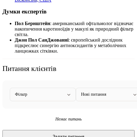
Думки експертів
Пол Бернштейн
: американський офтальмолог відзначає
накопичення каротиноїдів у макулі як природний фільтр
світла.
Джон Пол СанДжованні
: європейський дослідник
підкреслює синергію антиоксидантів у метаболічних
ланцюжках сітківки.
Питання клієнтів
Фільтр
Нові питання
Немає питань
Задати питання