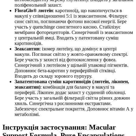
поліфенольний захист.
FloraGlo® лютеїн
: каротиноїд, що накопичується в
макулі у співвідношенні 5:1 із зеаксантином. Фільтрує
синє світло, поглинаючи фотони високої енергії. Бере
участь у quenchinge синглетного кисню. Стабілізує
мембрани фоторецепторів. Синергічний із зеаксантином
у центральній ямці. Входить у патентовану суміш
каротиноїдів.
Зеаксантин
: ізомер лютеїну, що домінує в центрі
макули. Поглинає світло у жовто-оранжевому спектрі.
Бере участь у захисті від фотоокислення у фовеа.
Синергічний з лютеїном у щільній упаковці пігментів.
Доповнює бета-каротин у периферійній сітківці.
Входить до складу зорового пурпуру.
Запатентована суміш каротиноїдів (лютеїн, лікопен,
зеаксантин)
: комбінація для балансу в макулі та
периферії. Лікопен додає захист у судинній оболонці.
Бере участь у загальній фільтрації світла різних довжин
хвиль. Синергічна з рослинними екстрактами.
Забезпечує спектральне покриття. Доповнює вітамін А у
метаболізмі.
Інструкція застосування: Macular
Support Formula, Pure Encapsulations,