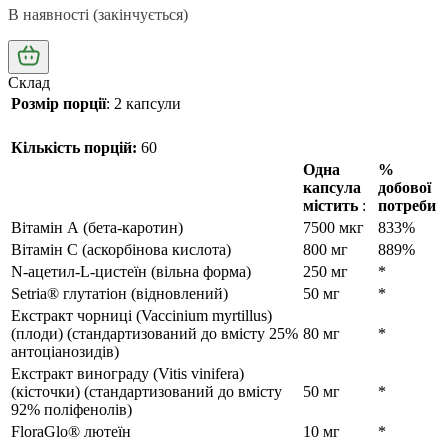
В наявності (закінчується)
Склад
Розмір порції
: 2 капсули
Кількість порцій:
60
Одна
%
капсула
добової
містить
:
потреби
Вітамін А (бета-каротин)
7500 мкг
833%
Вітамін С (аскорбінова кислота)
800 мг
889%
N-ацетил-L-цистеїн (вільна форма)
250 мг
*
Setria® глутатіон (відновлений)
50 мг
*
Екстракт чорниці (Vaccinium myrtillus)
(плоди) (стандартизований до вмісту 25%
80 мг
*
антоціанозидів)
Екстракт винограду (Vitis vinifera)
(кісточки) (стандартизований до вмісту
50 мг
*
92% поліфенолів)
FloraGlo® лютеїн
10 мг
*