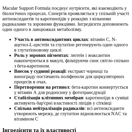
Macular Support Formula поєднує нутрієнти, які взаємодіють у
біологічних процесах. Синергія проявляється у спільній участі
антиоксидантів та каротиноїдів у реакціях з вільними
радикалами та зоровими функціями. Інгредієнти доповнюють
один одного в ланцюжках метаболізму.
Участь в антиоксидантних циклах
: вітамін С, N-
ацетил-L-цистеїн та глутатіон регенерують один одного
в глутатіоновому циклі
Роль у зорових пігментах
: лютеїн і зеаксантин
накопичуються в макулі, фільтруючи синє світло спільно
з бета-каротином.
Внесок у судинні реакції
: екстракт чорниці та
винограду постачають поліфеноли для циркуляторних
процесів в очах.
Перетворення на ретинол
: бета-каротин конвертується
у вітамін А для родопсину у фототрансдукції
Стабілізація клітинних мембран
: каротиноїди в суміші
активують
бар'єрні властивості ліпідів у сітківці
Спільна нейтралізація радикалів
: всі антиоксиданти
утворюють мережу, де глутатіон відновлюється NAC та
вітаміном С
Інгредієнти та їх властивості