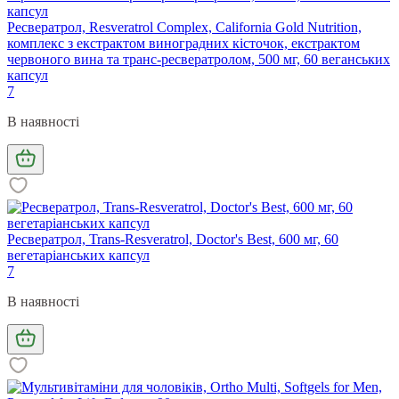
Ресвератрол, Resveratrol Complex, California Gold Nutrition,
комплекс з екстрактом виноградних кісточок, екстрактом
червоного вина та транс-ресвератролом, 500 мг, 60 веганських
капсул
7
В наявності
Ресвератрол, Trans-Resveratrol, Doctor's Best, 600 мг, 60
вегетаріанських капсул
7
В наявності