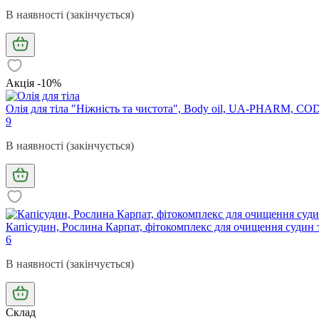
В наявності (закінчується)
Акція -10%
Олія для тіла "Ніжність та чистота", Body oil, UA-PHARM, C
9
В наявності (закінчується)
Капісудин, Рослина Карпат, фітокомплекс для очищення судин т
6
В наявності (закінчується)
Склад