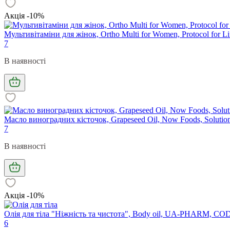
Акція -10%
Мультивітаміни для жінок, Ortho Multi for Women, Protocol for Li
7
В наявності
Масло виноградних кісточок, Grapeseed Oil, Now Foods, Solution
7
В наявності
Акція -10%
Олія для тіла "Ніжність та чистота", Body oil, UA-PHARM, CO
6