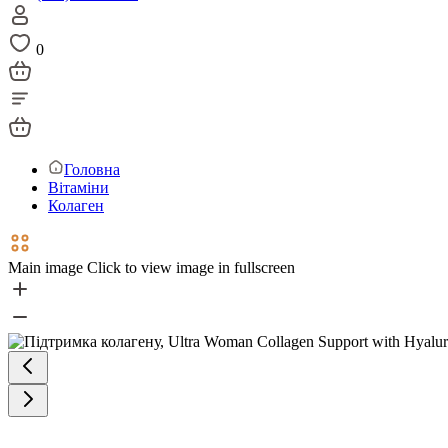
0
Головна
Вітаміни
Колаген
Main image
Click to view image in fullscreen