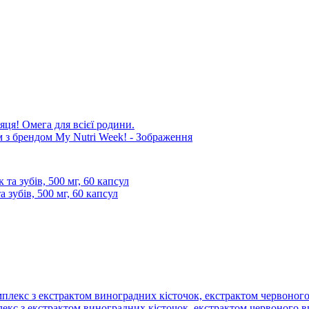
яця! Омега для всієї родини.
 зубів, 500 мг, 60 капсул
омплекс з екстрактом виноградних кісточок, екстрактом червоного 