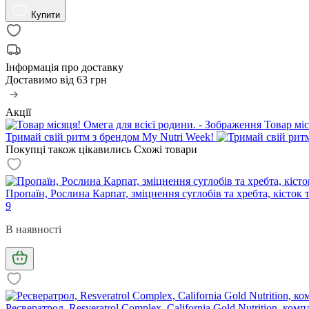
Купити
Інформація про доставку
Доставимо від
63 грн
Акції
Товар міс
Тримай свій ритм з брендом My Nutri Week!
Покупці також цікавились
Схожі товари
Пропаїн, Рослина Карпат, зміцнення суглобів та хребта, кісток та
9
В наявності
Ресвератрол, Resveratrol Complex, California Gold Nutrition, к