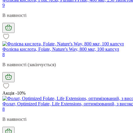
9
В наявності
Фолієва кислота, Folate, Nature's Way, 800 мкг, 100 капсул
8
В наявності (закінчується)
Акція -10%
Фолат, Optimized Folate, Life Extensions, оптимізований, з вис
8
В наявності