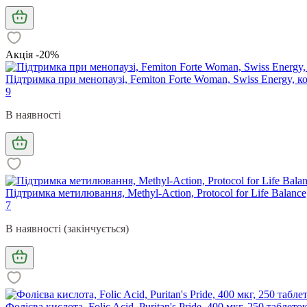
Акція -20%
Підтримка при менопаузі, Femiton Forte Woman, Swiss Energy, к
9
В наявності
Підтримка метилювання, Methyl-Action, Protocol for Life Balanc
7
В наявності (закінчується)
Фолієва кислота, Folic Acid, Puritan's Pride, 400 мкг, 250 таблето