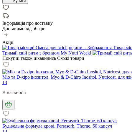
Купити
Інформація про доставку
Доставимо від
56 грн
Акції
Товар міс
Тримай свій ритм з брендом My Nutri Week!
Покупці також цікавились
Схожі товари
Міо та D-хіро інозитол, Myo & D-Chiro Inositol, Nutricost, для жі
13
В наявності
Будівельна формула крові, Ferrasorb, Thorne, 60 капсул
13