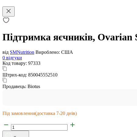
Підтримка яєчників, Ovarian S
від
SMNutrition
Вироблено:
США
0 відгуки
Код товару:
97333
Штрих-код:
850045552510
Продавець:
Biotus
Під замовлення
(доставка 7-20 днів)