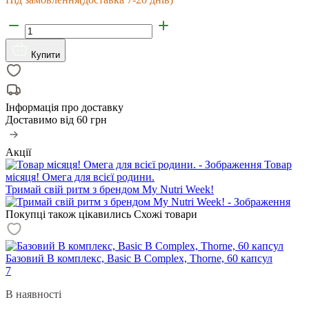
Купити
Інформація про доставку
Доставимо від
60 грн
Акції
Товар
місяця! Омега для всієї родини.
Тримай свій ритм з брендом My Nutri Week!
Покупці також цікавились
Схожі товари
Базовий В комплекс, Basic B Complex, Thorne, 60 капсул
7
В наявності