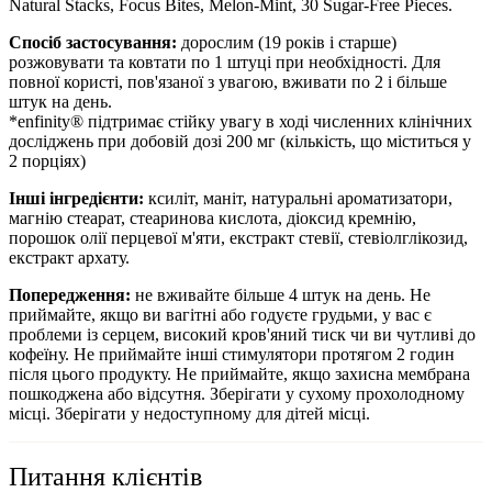
Natural Stacks, Focus Bites, Melon-Mint, 30 Sugar-Free Pieces.
Спосіб застосування:
дорослим (19 років і старше)
розжовувати та ковтати по 1 штуці при необхідності. Для
повної користі, пов'язаної з увагою, вживати по 2 і більше
штук на день.
*enfinity® підтримає стійку увагу в ході численних клінічних
досліджень при добовій дозі 200 мг (кількість, що міститься у
2 порціях)
Інші інгредієнти:
ксиліт, маніт, натуральні ароматизатори,
магнію стеарат, стеаринова кислота, діоксид кремнію,
порошок олії перцевої м'яти, екстракт стевії, стевіолглікозид,
екстракт архату.
Попередження:
не вживайте більше 4 штук на день. Не
приймайте, якщо ви вагітні або годуєте грудьми, у вас є
проблеми із серцем, високий кров'яний тиск чи ви чутливі до
кофеїну. Не приймайте інші стимулятори протягом 2 годин
після цього продукту. Не приймайте, якщо захисна мембрана
пошкоджена або відсутня. Зберігати у сухому прохолодному
місці. Зберігати у недоступному для дітей місці.
Питання клієнтів