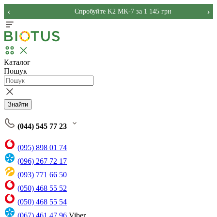
‹
›
Спробуйте K2 MK-7 за 1 145 грн
Каталог
Пошук
Знайти
(044) 545 77 23
(095) 898 01 74
(096) 267 72 17
(093) 771 66 50
(050) 468 55 52
(050) 468 55 54
(067) 461 47 96
Viber