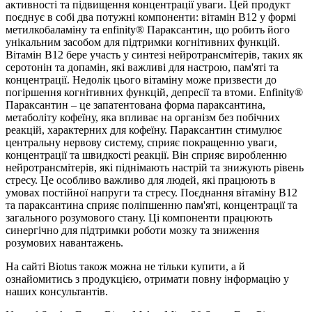
активності
та
підвищення
концентрації
уваги.
Цей
продукт
поєднує
в
собі
два
потужні
компоненти:
вітамін
B12
у
формі
метилкобаламіну
та
enfinity®
Параксантин,
що
робить
його
унікальним
засобом
для
підтримки
когнітивних
функцій.
Вітамін
B12
бере
участь
у
синтезі
нейротрансмітерів,
таких
як
серотонін
та
допамін,
які
важливі
для
настрою,
пам'яті
та
концентрації.
Недолік
цього
вітаміну
може
призвести
до
погіршення
когнітивних
функцій,
депресії
та
втоми.
Enfinity®
Параксантин
–
це
запатентована
форма
параксантина,
метаболіту
кофеїну,
яка
впливає
на
організм
без
побічних
реакцій,
характерних
для
кофеїну.
Параксантин
стимулює
центральну
нервову
систему,
сприяє
покращенню
уваги,
концентрації
та
швидкості
реакції.
Він
сприяє
виробленню
нейротрансмітерів,
які
піднімають
настрій
та
знижують
рівень
стресу.
Це
особливо
важливо
для
людей,
які
працюють
в
умовах
постійної
напруги
та
стресу.
Поєднання
вітаміну
B12
та
параксантина
сприяє
поліпшенню
пам'яті,
концентрації
та
загального
розумового
стану.
Ці
компоненти
працюють
синергічно
для
підтримки
роботи
мозку
та
зниження
розумових
навантажень.
На сайті Biotus також можна не тільки купити, а й
ознайомитись з продукцією, отримати повну інформацію у
наших консультантів.