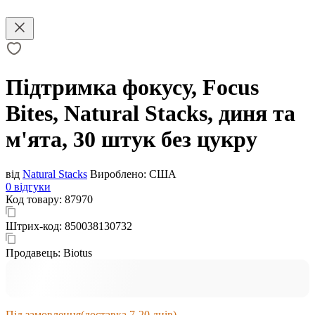
Підтримка фокусу, Focus
Bites, Natural Stacks, диня та
м'ята, 30 штук без цукру
від
Natural Stacks
Вироблено:
США
0 відгуки
Код товару:
87970
Штрих-код:
850038130732
Продавець:
Biotus
Під замовлення
(доставка 7-20 днів)