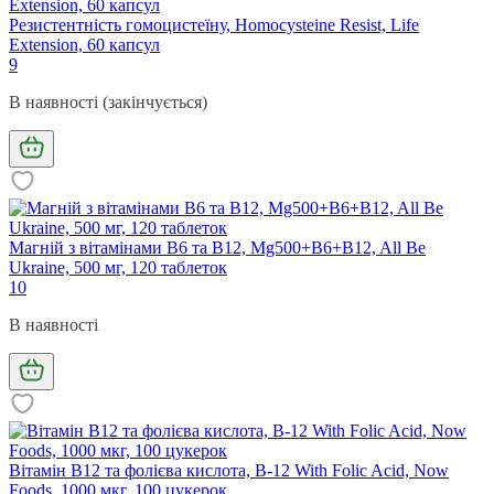
Резистентність гомоцистеїну, Homocysteine Resist, Life
Extension, 60 капсул
9
В наявності (закінчується)
Магній з вітамінами В6 та В12, Mg500+B6+B12, All Be
Ukraine, 500 мг, 120 таблеток
10
В наявності
Вітамін В12 та фолієва кислота, B-12 With Folic Acid, Now
Foods, 1000 мкг, 100 цукерок