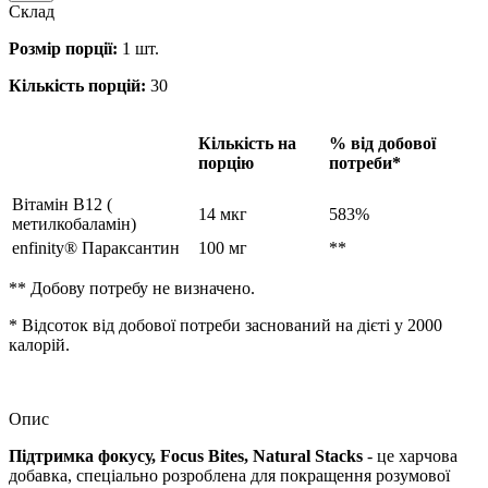
Склад
Розмір порції:
1 шт.
Кількість порцій:
30
Кількість на
% від добової
порцію
потреби*
Вітамін B12 (
14 мкг
583%
метилкобаламін)
enfinity® Параксантин
100 мг
**
** Добову потребу не визначено.
* Відсоток від добової потреби заснований на дієті у 2000
калорій.
Опис
Підтримка
фокусу,
Focus
Bites,
Natural
Stacks
-
це
харчова
добавка,
спеціально
розроблена
для
покращення
розумової