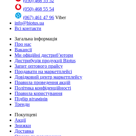
(050) 468 55 52
(050) 468 55 54
(067) 461 47 96
Viber
info@biotus.ua
Всі контакти
Загальна інформація
Про нас
Вакансії
Ми офіційні дистриб’ютори
Дистрибуція продукції Biotus
Запит оптового прайсу
Продавати на маркетплейсі
Довідковий центр маркетплейсу
Правила проведення акцій
Політика конфіденційності
Правила користування
Підбір вітамінів
Тренди
Покупцеві
Акції
Знижки
Доставка