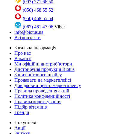
(093) 771 66 50
(050) 468 55 52
(050) 468 55 54
(067) 461 47 96
Viber
info@biotus.ua
Всі контакти
Загальна інформація
Про нас
Вакансії
Ми офіційні дистриб’ютори
Дистрибуція продукції Biotus
Запит оптового прайсу
Продавати на маркетплейсі
Довідковий центр маркетплейсу
Правила проведення акцій
Політика конфіденційності
Правила користування
Підбір вітамінів
Тренди
Покупцеві
Акції
Знижки