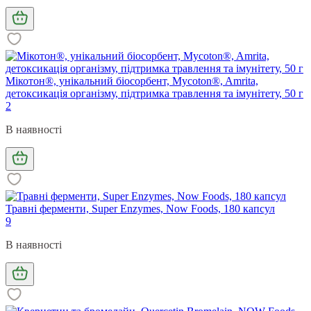
Мікотон®, унікальний біосорбент, Mycoton®, Amrita,
детоксикація організму, підтримка травлення та імунітету, 50 г
2
В наявності
Травні ферменти, Super Enzymes, Now Foods, 180 капсул
9
В наявності