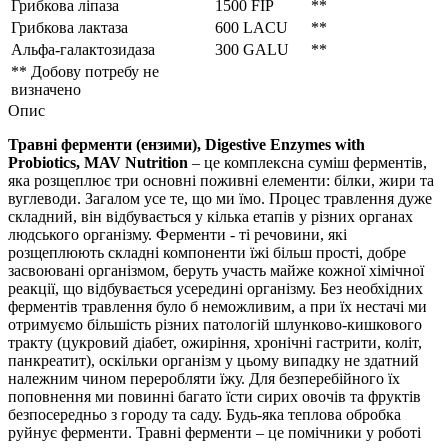
Грибкова ліпаза
1500 FIP
**
Грибкова лактаза
600 LACU
**
Альфа-галактозидаза
300 GALU
**
** Добову потребу не
визначено
Опис
Травні ферменти (ензими), Digestive Enzymes with
Probiotics, MAV Nutrition
– це комплексна суміш ферментів,
яка розщеплює три основні поживні елементи: білки, жири та
вуглеводи. Загалом усе те, що ми їмо. Процес травлення дуже
складний, він відбувається у кілька етапів у різних органах
людського організму. Ферменти - ті речовини, які
розщеплюють складні компоненти їжі більш прості, добре
засвоювані організмом, беруть участь майже кожної хімічної
реакції, що відбувається усередині організму. Без необхідних
ферментів травлення було б неможливим, а при їх нестачі ми
отримуємо більшість різних патологій шлунково-кишкового
тракту (цукровий діабет, ожиріння, хронічні гастрити, коліт,
панкреатит), оскільки організм у цьому випадку не здатний
належним чином переробляти їжу. Для безперебійного їх
поповнення ми повинні багато їсти сирих овочів та фруктів
безпосередньо з городу та саду. Будь-яка теплова обробка
руйнує ферменти. Травні ферменти – це помічники у роботі