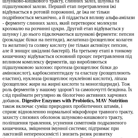
шлунково-кишкового тракту, слинних залоз, шлунка та
підшлункової залози. Перший етап перетравлення їжі
відбувається в ротовій порожнині, де їжа не тільки
подрібнюється механічно, а й піддається впливу альфа-амілази
- ферменту слинних залоз, який перетворює молекули
крохмалю на розчинні цукри. Другий етап відбувається у
шлунку і до нього підключаються шлункові ферменти: пепсин
(розкладає білки на пептиди), желатиназ (розщеплює колаген
та желатин) та соляну кислоту (не тільки активізує пепсин,
але й знищує шкідливі бактерії). На третьому етапі в тонкому
кишечнику відбувається основний процес перетравлення під
впливом комплексу ферментів, що виробляються
підшлунковою залозою: протеаза (розщеплює білки до
амінокислот), карбоксипептидазу та еластазу (розщеплюють
еластин), нуклеаза (розщеплює нуклеїнові кислоти), ліпаза
(розщеплює жири на жирні кислоти та моногліцериди). Тож
роль ферментів у нашому здоров'ї та самопочутті безцінна. Їх
слід приймати регулярно як біологічно активних харчових
добавок.
Digestive Enzymes with Probiotics, MAV Nutrition
також включає суміш природних пробіотичних штамів, і
сприяє відновленню нормальної мікрофлори травного тракту,
захисту слизових оболонок шлунково-кишкового тракту,
поліпшення травлення, усунення симптомів подразненого
кишечника, зміцнення імунної системи; підтримає при
лактозній непереносимісті і знизить ризик розвитку