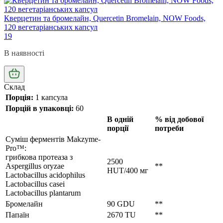
Кверцетин та бромелайн, Quercetin Bromelain, NOW Foods,
120 вегетаріанських капсул
19
В наявності
Склад
Порція:
1 капсула
Порцій в упаковці:
60
В одній
% від добової
порції
потреби
Суміш ферментів
Makzyme-
Pro™:
грибкова протеаза з
2500
Aspergillus oryzae
**
HUT/400 мг
Lactobacillus acidophilus
Lactobacillus casei
Lactobacillus plantarum
Бромелайн
90 GDU
**
Папаїн
2670 TU
**