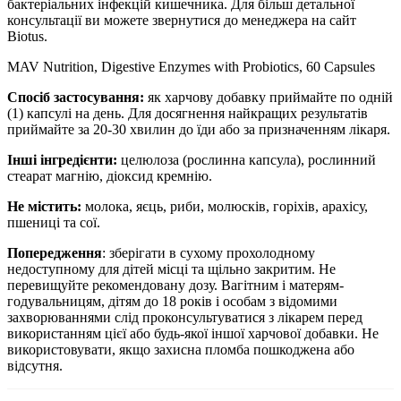
бактеріальних інфекцій кишечника.
Для більш детальної
консультації ви можете звернутися до менеджера на сайт
Biotus.
MAV Nutrition, Digestive Enzymes with Probiotics, 60 Capsules
Спосіб застосування:
як харчову добавку приймайте по одній
(1) капсулі на день. Для досягнення найкращих результатів
приймайте за 20-30 хвилин до їди або за призначенням лікаря.
Інші інгредієнти:
целюлоза (рослинна капсула), рослинний
стеарат магнію, діоксид кремнію.
Не містить:
молока, яєць, риби, молюсків, горіхів, арахісу,
пшениці та сої.
Попередження
: зберігати
в сухому прохолодному
недоступному для дітей місці та щільно закритим. Не
перевищуйте рекомендовану дозу. Вагітним і матерям-
годувальницям, дітям до 18 років і особам з відомими
захворюваннями слід проконсультуватися з лікарем перед
використанням цієї або будь-якої іншої харчової добавки. Не
використовувати, якщо захисна пломба пошкоджена або
відсутня.