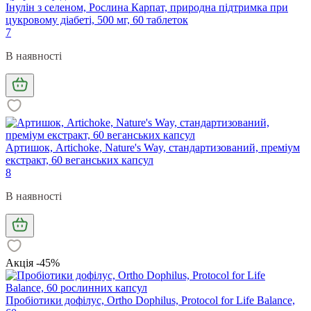
Інулін з селеном, Рослина Карпат, природна підтримка при
цукровому діабеті, 500 мг, 60 таблеток
7
В наявності
Артишок, Artichoke, Nature's Way, стандартизований, преміум
екстракт, 60 веганських капсул
8
В наявності
Акція -45%
Пробіотики дофілус, Ortho Dophilus, Protocol for Life Balance,