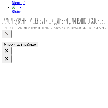
Biotus.
pl
Biotus.
it
Я прочитав і приймаю