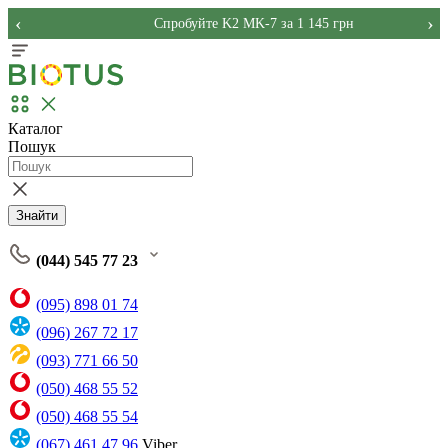
‹
›
Спробуйте K2 MK-7 за 1 145 грн
Каталог
Пошук
Знайти
(044) 545 77 23
(095) 898 01 74
(096) 267 72 17
(093) 771 66 50
(050) 468 55 52
(050) 468 55 54
(067) 461 47 96
Viber