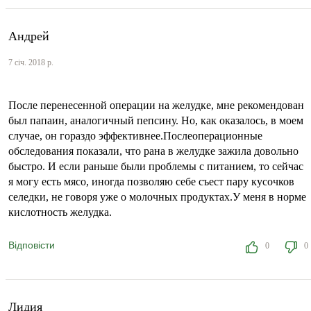
Андрей
7 січ. 2018 р.
После перенесенной операции на желудке, мне рекомендован
был папаин, аналогичный пепсину. Но, как оказалось, в моем
случае, он гораздо эффективнее.Послеоперационные
обследования показали, что рана в желудке зажила довольно
быстро. И если раньше были проблемы с питанием, то сейчас
я могу есть мясо, иногда позволяю себе съест пару кусочков
селедки, не говоря уже о молочных продуктах.У меня в норме
кислотность желудка.
Відповісти
0
0
Лидия