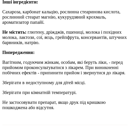
Інші інгредієнти:
Сахароза, карбонат кальцію, рослинна стеаринова кислота,
рослинний стеарат магнію, кукурудзяний крохмаль,
ароматизатор папайї.
Не містить:
глютену, дріжджів, пшениці, молока і похідних
молока, лактози, сої, яєць, грейпфрута, консервантів, штучних
барвників, натрію.
Попередження:
Вагітним, годуючим жінкам, особам, які беруть ліки, - перед
прийомом проконсультуватися з лікарем. При виникненні
побічних ефектів - припинити прийом і звернутися до лікаря.
Зберігати в недоступному для дітей місці.
Зберігати при кімнатній температурі.
Не застосовувати препарат, якщо друк під кришкою
пошкоджена або відсутня.