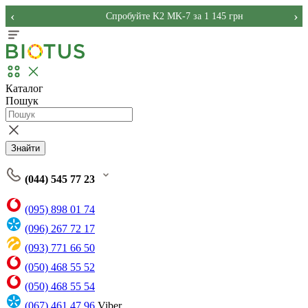
‹
›
Спробуйте K2 MK-7 за 1 145 грн
Каталог
Пошук
Знайти
(044) 545 77 23
(095) 898 01 74
(096) 267 72 17
(093) 771 66 50
(050) 468 55 52
(050) 468 55 54
(067) 461 47 96
Viber