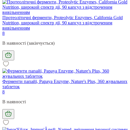
Протеолітичні ферменти, Proteolytic Enzymes, California Gold
Nutrition, широкий спектр дії, 90 капсул з відстроченим
вивільненням
8
В наявності (закінчується)
Ферменти папайї, Papaya Enzyme, Nature's Plus, 360 жувальних
таблеток
8
В наявності