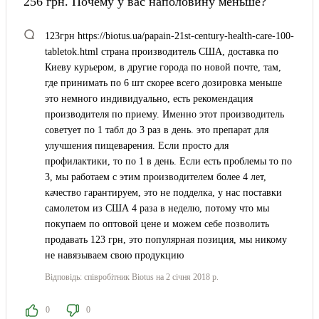
256 грн. Почему у вас наполовину меньше?
123грн https://biotus.ua/papain-21st-century-health-care-100-
tabletok.html страна производитель США, доставка по
Киеву курьером, в другие города по новой почте, там,
где принимать по 6 шт скорее всего дозировка меньше
это немного индивидуально, есть рекомендация
производителя по приему. Именно этот производитель
советует по 1 табл до 3 раз в день. это препарат для
улучшения пищеварения. Если просто для
профилактики, то по 1 в день. Если есть проблемы то по
3, мы работаем с этим производителем более 4 лет,
качество гарантируем, это не подделка, у нас поставки
самолетом из США 4 раза в неделю, потому что мы
покупаем по оптовой цене и можем себе позволить
продавать 123 грн, это популярная позиция, мы никому
не навязываем свою продукцию
Відповідь:
співробітник Biotus
на 2 січня 2018 р.
0
0