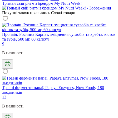
Тримай свій ритм з брендом My Nutri Week!
Покупці також цікавились
Схожі товари
Пропаїн, Рослина Карпат, зміцнення суглобів та хребта, кісток
та зубів, 500 мг, 60 капсул
9
В наявності
Травні ферменти папаї, Papaya Enzymes, Now Foods, 180
льодяників
13
В наявності