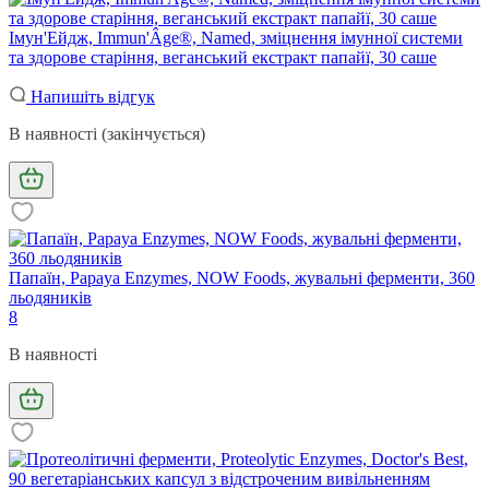
Імун'Ейдж, Immun'Âge®, Named, зміцнення імунної системи
та здорове старіння, веганський екстракт папайї, 30 саше
Напишіть відгук
В наявності (закінчується)
Папаїн, Papaya Enzymes, NOW Foods, жувальні ферменти, 360
льодяників
8
В наявності