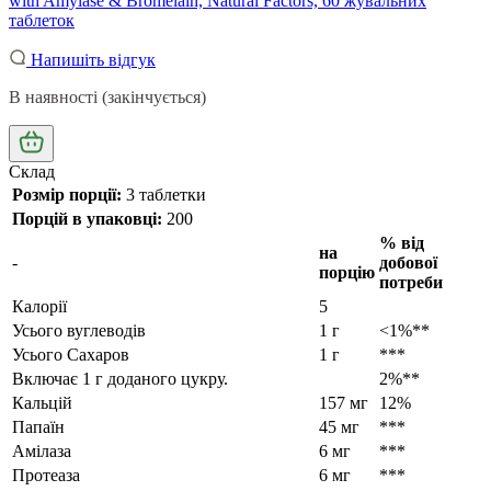
with Amylase & Bromelain, Natural Factors, 60 жувальних
таблеток
Напишіть відгук
В наявності (закінчується)
Склад
Розмір порції:
3 таблетки
Порцій в упаковці:
200
% від
на
-
добової
порцію
потреби
Калорії
5
Усього вуглеводів
1 г
<1%**
Усього Сахаров
1 г
***
Включає 1 г доданого цукру.
2%**
Кальцій
157 мг
12%
Папаїн
45 мг
***
Амілаза
6 мг
***
Протеаза
6 мг
***