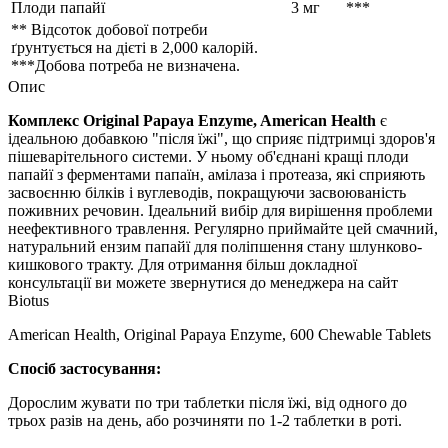
Плоди папайї
3 мг
***
** Відсоток добової потреби
ґрунтується на дієті в 2,000 калорій.
***Добова потреба не визначена.
Опис
Комплекс Original Papaya Enzyme, American Health
є
ідеальною добавкою "після їжі", що сприяє підтримці здоров'я
пішеварітельного системи. У ньому об'єднані кращі плоди
папайї з ферментами папаїн, амілаза і протеаза, які сприяють
засвоєнню білків і вуглеводів, покращуючи засвоюваність
поживних речовин. Ідеальний вибір для вирішення проблеми
неефективного травлення. Регулярно приймайте цей смачний,
натуральний ензим папайї для поліпшення стану шлунково-
кишкового тракту. Для отримання більш докладної
консультації ви можете звернутися до менеджера на сайт
Biotus
American Health, Original Papaya Enzyme, 600 Chewable Tablets
Спосіб застосування:
Дорослим жувати по три таблетки після їжі, від одного до
трьох разів на день, або розчиняти по 1-2 таблетки в роті.